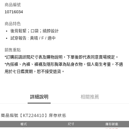
商品編號
超商取貨付款
10716034
LINE Pay
商品特色
Apple Pay
後背鬆緊；口袋；繞脖設計
試穿報告 : 黃晴 / F / 適中
街口支付
銷售重點
Google Pay
*訂購前請詳閱尺寸表及購物說明，下單後即代表同意賣場規定。
大哥付你分期
*內搭褲、內褲、褲襪及隱形胸罩為貼身衣物，個人衛生考量，不適
相關說明
用於七日鑑賞期，恕不接受退貨。
【大哥付你分期使用說明】
AFTEE先享後付
1.本服務由台灣大哥大提供，台灣大哥大用戶可立即使用無須另外申請。
2.付款方式選擇「大哥付你分期」，訂單成立後會自動跳轉到大哥付的交易
相關說明
流程，驗證手機門號後，選擇欲分期的期數、繳款截止日，確認付款後即完
【關於「AFTEE先享後付」】
成交易。
詳細說明
相關推薦
ATM付款
AFTEE先享後付是「在收到商品之後才付款」的支付方式。 讓您購物簡單
3.實際核准額度、可分期數及費用金額請依後續交易確認頁面所載為準。
便利好安心！
4.訂單成立30分鐘內，如未前往確認交易或遇審核未通過，訂單將自動取
１．簡單：不需註冊會員、不需綁卡、不需儲值。
運送方式
消。如遇「轉專審核」未通過狀況，表示未達大哥付你分期系統評分，恕無
２．便利：只要手機號碼，簡訊認證，即可結帳。
法說明評估內容。
３．安心：先確認商品／服務後，再付款。
全家取貨付款
【繳款方式說明】
1.分期款項不併入電信帳單，「大哥付你分期」於每月結算日後寄送繳費提
每筆NT$60，滿NT$1,800(含以上)免運費