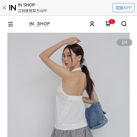
IN SHOP
開啟APP
立刻使用官方APP
0
1
/
4