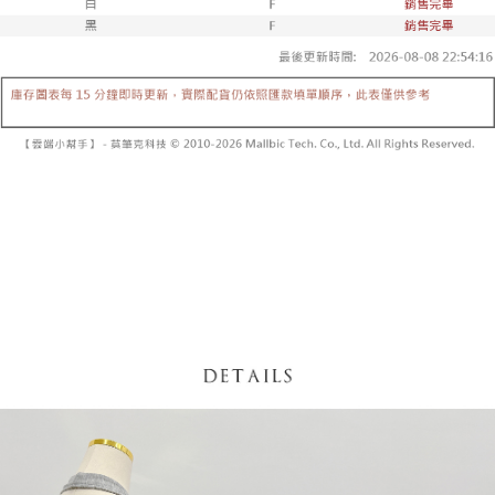
【「AFTEE先享後付」結帳流程】
醒簡訊。
１．於結帳方式選擇「AFTEE先享後付」後，將跳轉至「AFTEE先享後付」
2.透過簡訊連結打開帳單後，可選擇「超商條碼／台灣大直營門市／銀行轉
付款後全家取貨
結帳頁面，進行簡訊認證並確認金額後，即可完成結帳。
帳／街口支付／iPASS MONEY」等通路繳費。
２．訂單成立數日內，您將收到繳費通知簡訊。
每筆NT$60，滿NT$1,600(含以上)免運費
３．收到繳費通知簡訊後14天內，點擊此簡訊中的連結，可透過四大超商／
【注意事項】
ATM／網路銀行／等多元方式進行付款，方視為交易完成。
已關閉，請勿下單
1.本服務係由「台灣大哥大股份有限公司」（以下簡稱本公司）所提供，讓
※ 請注意：結帳手續完成當下不需立刻繳費，但若您需要取消訂單，請聯絡
用戶於交易時，得透過本服務購買商品或服務，並由商店將買賣／分期付款
每筆NT$10,000
購買商品的店家。未經商家同意取消之訂單仍視為有效，需透過AFTEE先享
買賣價金債權讓與本公司後，依約使用本公司帳單繳交帳款。
後付繳納相關費用。
2.基於同意付款使用「大哥付你分期」之契約關係目的，商店將以您的個人
已關閉，請勿下單(付取)
※ 交易是否成功請以「AFTEE先享後付 」之結帳頁面顯示為準，若有關於
資料（包含姓名、電話或地址）提供予台灣大哥大進項蒐集、處理及利用，
是否繳費成功／繳費後需取消欲退款等相關疑問，請聯繫「AFTEE先享後付
每筆NT$10,000
由本公司與您本人進行分期帳單所需資料之確認、核對及更正。
客戶支援中心」
https://netprotections.freshdesk.com/support/home
3.完整用戶服務條款，請詳閱以下連結：
https://oppay.tw/userRule
7-11取貨付款
【注意事項】
１．透過由恩沛科技股份有限公司提供之「AFTEE先享後付」服務完成之交
每筆NT$60，滿NT$1,800(含以上)免運費
易，需依本服務之必要範圍內提供個人資料，並將交易相關給付款項請求債
權轉讓予恩沛科技股份有限公司。
付款後7-11取貨
２．關於個人資料處理事宜，請瀏覽以下網址：
每筆NT$60，滿NT$1,600(含以上)免運費
https://aftee.tw/terms/#terms3
３．未成年的使用者請事先徵得法定代理人或監護人之同意方可使用
宅配
「AFTEE先享後付」，若未經同意申辦者引起之損失，本公司不負相關責
任。
每筆NT$100，滿NT$2,500(含以上)免運費
４．使用「AFTEE先享後付」時，將依據個別帳號之用戶狀況，依本公司即
時審查核予不同之上限額度；若仍有額度不足之情形，本公司將視審查結果
國家/地區配送
查看運費
請求用戶進行身份認證。