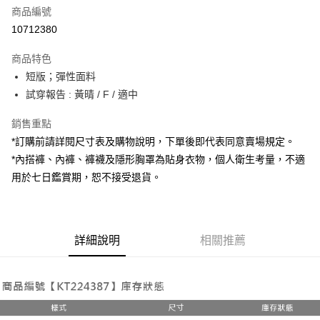
商品編號
超商取貨付款
10712380
LINE Pay
商品特色
Apple Pay
短版；彈性面料
試穿報告 : 黃晴 / F / 適中
街口支付
銷售重點
Google Pay
*訂購前請詳閱尺寸表及購物說明，下單後即代表同意賣場規定。
大哥付你分期
*內搭褲、內褲、褲襪及隱形胸罩為貼身衣物，個人衛生考量，不適
相關說明
用於七日鑑賞期，恕不接受退貨。
【大哥付你分期使用說明】
AFTEE先享後付
1.本服務由台灣大哥大提供，台灣大哥大用戶可立即使用無須另外申請。
2.付款方式選擇「大哥付你分期」，訂單成立後會自動跳轉到大哥付的交易
相關說明
流程，驗證手機門號後，選擇欲分期的期數、繳款截止日，確認付款後即完
【關於「AFTEE先享後付」】
成交易。
詳細說明
相關推薦
ATM付款
AFTEE先享後付是「在收到商品之後才付款」的支付方式。 讓您購物簡單
3.實際核准額度、可分期數及費用金額請依後續交易確認頁面所載為準。
便利好安心！
4.訂單成立30分鐘內，如未前往確認交易或遇審核未通過，訂單將自動取
１．簡單：不需註冊會員、不需綁卡、不需儲值。
運送方式
消。如遇「轉專審核」未通過狀況，表示未達大哥付你分期系統評分，恕無
２．便利：只要手機號碼，簡訊認證，即可結帳。
法說明評估內容。
３．安心：先確認商品／服務後，再付款。
全家取貨付款
【繳款方式說明】
1.分期款項不併入電信帳單，「大哥付你分期」於每月結算日後寄送繳費提
每筆NT$60，滿NT$1,800(含以上)免運費