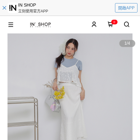
IN SHOP
開啟APP
立刻使用官方APP
0
1
/
4