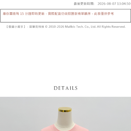
【「AFTEE先享後付」結帳流程】
醒簡訊。
１．於結帳方式選擇「AFTEE先享後付」後，將跳轉至「AFTEE先享後付」
2.透過簡訊連結打開帳單後，可選擇「超商條碼／台灣大直營門市／銀行轉
付款後全家取貨
結帳頁面，進行簡訊認證並確認金額後，即可完成結帳。
帳／街口支付／iPASS MONEY」等通路繳費。
２．訂單成立數日內，您將收到繳費通知簡訊。
每筆NT$60，滿NT$1,600(含以上)免運費
３．收到繳費通知簡訊後14天內，點擊此簡訊中的連結，可透過四大超商／
【注意事項】
ATM／網路銀行／等多元方式進行付款，方視為交易完成。
已關閉，請勿下單
1.本服務係由「台灣大哥大股份有限公司」（以下簡稱本公司）所提供，讓
※ 請注意：結帳手續完成當下不需立刻繳費，但若您需要取消訂單，請聯絡
用戶於交易時，得透過本服務購買商品或服務，並由商店將買賣／分期付款
每筆NT$10,000
購買商品的店家。未經商家同意取消之訂單仍視為有效，需透過AFTEE先享
買賣價金債權讓與本公司後，依約使用本公司帳單繳交帳款。
後付繳納相關費用。
2.基於同意付款使用「大哥付你分期」之契約關係目的，商店將以您的個人
已關閉，請勿下單(付取)
※ 交易是否成功請以「AFTEE先享後付 」之結帳頁面顯示為準，若有關於
資料（包含姓名、電話或地址）提供予台灣大哥大進項蒐集、處理及利用，
是否繳費成功／繳費後需取消欲退款等相關疑問，請聯繫「AFTEE先享後付
每筆NT$10,000
由本公司與您本人進行分期帳單所需資料之確認、核對及更正。
客戶支援中心」
https://netprotections.freshdesk.com/support/home
3.完整用戶服務條款，請詳閱以下連結：
https://oppay.tw/userRule
7-11取貨付款
【注意事項】
１．透過由恩沛科技股份有限公司提供之「AFTEE先享後付」服務完成之交
每筆NT$60，滿NT$1,800(含以上)免運費
易，需依本服務之必要範圍內提供個人資料，並將交易相關給付款項請求債
權轉讓予恩沛科技股份有限公司。
付款後7-11取貨
２．關於個人資料處理事宜，請瀏覽以下網址：
每筆NT$60，滿NT$1,600(含以上)免運費
https://aftee.tw/terms/#terms3
３．未成年的使用者請事先徵得法定代理人或監護人之同意方可使用
宅配
「AFTEE先享後付」，若未經同意申辦者引起之損失，本公司不負相關責
任。
每筆NT$100，滿NT$2,500(含以上)免運費
４．使用「AFTEE先享後付」時，將依據個別帳號之用戶狀況，依本公司即
時審查核予不同之上限額度；若仍有額度不足之情形，本公司將視審查結果
國家/地區配送
查看運費
請求用戶進行身份認證。