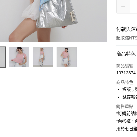
付款與運
超取滿NT$
付款方式
商品特色
信用卡一
商品編號
10712374
超商取貨
商品特色
LINE Pay
短版；
試穿報告 
Apple Pay
銷售重點
街口支付
*訂購前
*內搭褲
Google Pa
用於七日
大哥付你