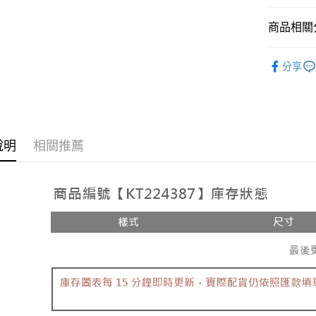
相關說明
【大哥付
商品相關分
AFTEE先
1.本服務
2.付款方
相關說明
人氣商品
流程，驗
【關於「A
分享
ATM付款
完成交易
AFTEE
【上衣】
3.實際核
便利好安
4.訂單成
１．簡單
➤𝙉𝙀𝙒 𝘼𝙍
消。如遇
２．便利
運送方式
無法說明
３．安心
【繳款方
全家取貨
說明
相關推薦
1.分期款
【「AFT
醒簡訊。
每筆NT$6
１．於結帳
2.透過簡
付」結帳
帳／街口支
付款後全
２．訂單
３．收到繳
每筆NT$6
【注意事
／ATM／
1.本服務
※ 請注意
已關閉，
用戶於交
絡購買商品
款買賣價
先享後付
每筆NT$10
2.基於同
※ 交易是
資料（包
是否繳費成
已關閉，請
用，由本
付客戶支
每筆NT$10
3.完整用
【注意事