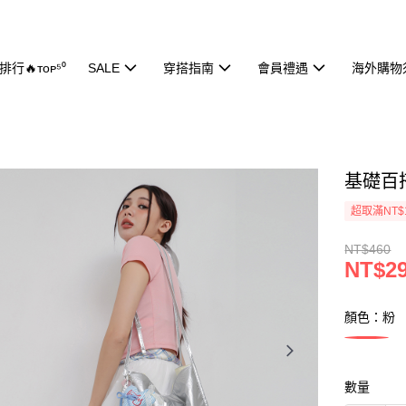
行🔥ᴛᴏᴘ⁵⁰
SALE
穿搭指南
會員禮遇
海外購物
基礎百搭
超取滿NT$
NT$460
NT$2
顏色：粉
數量