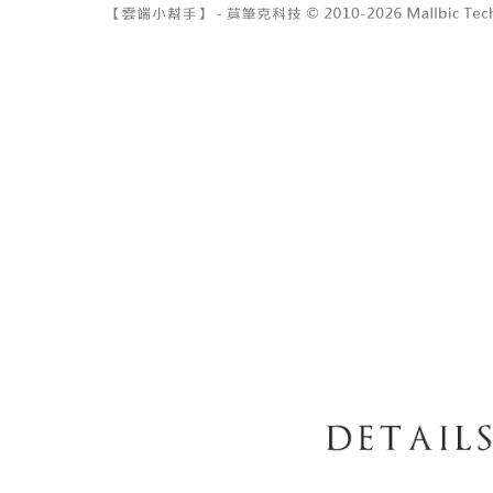
7-11取貨
１．透過由
交易，需
每筆NT$6
求債權轉
２．關於
付款後7-1
https://aft
每筆NT$6
３．未成
「AFTE
宅配
任。
４．使用「
每筆NT$1
即時審查
結果請求
國家/地區
５．嚴禁
形，恩沛
動。