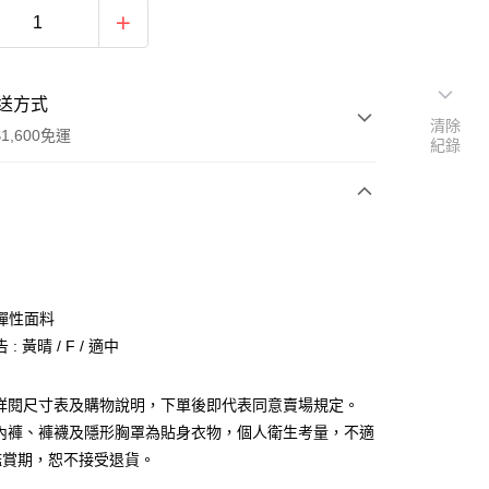
送方式
清除
1,600免運
紀錄
次付款
付款
彈性面料
: 黃晴 / F / 適中
請詳閱尺寸表及購物說明，下單後即代表同意賣場規定。
、內褲、褲襪及隱形胸罩為貼身衣物，個人衛生考量，不適
y
鑑賞期，恕不接受退貨。
分期