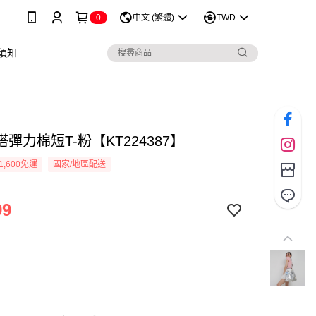
0
中文 (繁體)
TWD
須知
彈力棉短T-粉【KT224387】
1,600免運
國家/地區配送
99