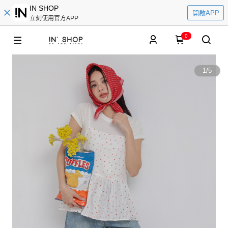
IN SHOP
開啟APP
立刻使用官方APP
0
1
/
5