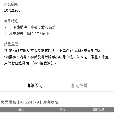
商品編號
超商取貨付款
10712208
LINE Pay
商品特色
Apple Pay
可調節肩帶；傘擺；愛心點點
試穿報告 : 黃晴 / F / 適中
街口支付
銷售重點
Google Pay
*訂購前請詳閱尺寸表及購物說明，下單後即代表同意賣場規定。
大哥付你分期
*內搭褲、內褲、褲襪及隱形胸罩為貼身衣物，個人衛生考量，不適
相關說明
用於七日鑑賞期，恕不接受退貨。
【大哥付你分期使用說明】
AFTEE先享後付
1.本服務由台灣大哥大提供，台灣大哥大用戶可立即使用無須另外申請。
2.付款方式選擇「大哥付你分期」，訂單成立後會自動跳轉到大哥付的交易
相關說明
流程，驗證手機門號後，選擇欲分期的期數、繳款截止日，確認付款後即完
【關於「AFTEE先享後付」】
成交易。
詳細說明
相關推薦
ATM付款
AFTEE先享後付是「在收到商品之後才付款」的支付方式。 讓您購物簡單
3.實際核准額度、可分期數及費用金額請依後續交易確認頁面所載為準。
便利好安心！
4.訂單成立30分鐘內，如未前往確認交易或遇審核未通過，訂單將自動取
１．簡單：不需註冊會員、不需綁卡、不需儲值。
運送方式
消。如遇「轉專審核」未通過狀況，表示未達大哥付你分期系統評分，恕無
２．便利：只要手機號碼，簡訊認證，即可結帳。
法說明評估內容。
３．安心：先確認商品／服務後，再付款。
全家取貨付款
【繳款方式說明】
1.分期款項不併入電信帳單，「大哥付你分期」於每月結算日後寄送繳費提
每筆NT$60，滿NT$1,800(含以上)免運費