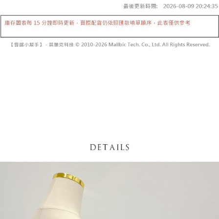
【「AFTEE先享後付」結帳流程】
醒簡訊。
１．於結帳方式選擇「AFTEE先享後付」後，將跳轉至「AFTEE先享後付」
2.透過簡訊連結打開帳單後，可選擇「超商條碼／台灣大直營門市／銀行轉
付款後全家取貨
結帳頁面，進行簡訊認證並確認金額後，即可完成結帳。
帳／街口支付／iPASS MONEY」等通路繳費。
２．訂單成立數日內，您將收到繳費通知簡訊。
每筆NT$60，滿NT$1,600(含以上)免運費
３．收到繳費通知簡訊後14天內，點擊此簡訊中的連結，可透過四大超商／
【注意事項】
ATM／網路銀行／等多元方式進行付款，方視為交易完成。
已關閉，請勿下單
1.本服務係由「台灣大哥大股份有限公司」（以下簡稱本公司）所提供，讓
※ 請注意：結帳手續完成當下不需立刻繳費，但若您需要取消訂單，請聯絡
用戶於交易時，得透過本服務購買商品或服務，並由商店將買賣／分期付款
每筆NT$10,000
購買商品的店家。未經商家同意取消之訂單仍視為有效，需透過AFTEE先享
買賣價金債權讓與本公司後，依約使用本公司帳單繳交帳款。
後付繳納相關費用。
2.基於同意付款使用「大哥付你分期」之契約關係目的，商店將以您的個人
已關閉，請勿下單(付取)
※ 交易是否成功請以「AFTEE先享後付 」之結帳頁面顯示為準，若有關於
資料（包含姓名、電話或地址）提供予台灣大哥大進項蒐集、處理及利用，
是否繳費成功／繳費後需取消欲退款等相關疑問，請聯繫「AFTEE先享後付
每筆NT$10,000
由本公司與您本人進行分期帳單所需資料之確認、核對及更正。
客戶支援中心」
https://netprotections.freshdesk.com/support/home
3.完整用戶服務條款，請詳閱以下連結：
https://oppay.tw/userRule
7-11取貨付款
【注意事項】
１．透過由恩沛科技股份有限公司提供之「AFTEE先享後付」服務完成之交
每筆NT$60，滿NT$1,800(含以上)免運費
易，需依本服務之必要範圍內提供個人資料，並將交易相關給付款項請求債
權轉讓予恩沛科技股份有限公司。
付款後7-11取貨
２．關於個人資料處理事宜，請瀏覽以下網址：
每筆NT$60，滿NT$1,600(含以上)免運費
https://aftee.tw/terms/#terms3
３．未成年的使用者請事先徵得法定代理人或監護人之同意方可使用
宅配
「AFTEE先享後付」，若未經同意申辦者引起之損失，本公司不負相關責
任。
每筆NT$100，滿NT$2,500(含以上)免運費
４．使用「AFTEE先享後付」時，將依據個別帳號之用戶狀況，依本公司即
時審查核予不同之上限額度；若仍有額度不足之情形，本公司將視審查結果
國家/地區配送
查看運費
請求用戶進行身份認證。