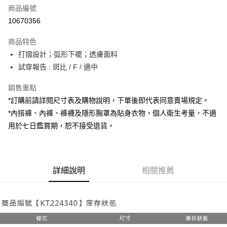
商品編號
超商取貨付款
10670356
LINE Pay
商品特色
Apple Pay
打摺設計；弧形下襬；透膚面料
試穿報告 : 斑比 / F / 適中
街口支付
銷售重點
Google Pay
*訂購前請詳閱尺寸表及購物說明，下單後即代表同意賣場規定。
大哥付你分期
*內搭褲、內褲、褲襪及隱形胸罩為貼身衣物，個人衛生考量，不適
相關說明
用於七日鑑賞期，恕不接受退貨。
【大哥付你分期使用說明】
AFTEE先享後付
1.本服務由台灣大哥大提供，台灣大哥大用戶可立即使用無須另外申請。
2.付款方式選擇「大哥付你分期」，訂單成立後會自動跳轉到大哥付的交易
相關說明
流程，驗證手機門號後，選擇欲分期的期數、繳款截止日，確認付款後即完
【關於「AFTEE先享後付」】
成交易。
詳細說明
相關推薦
ATM付款
AFTEE先享後付是「在收到商品之後才付款」的支付方式。 讓您購物簡單
3.實際核准額度、可分期數及費用金額請依後續交易確認頁面所載為準。
便利好安心！
4.訂單成立30分鐘內，如未前往確認交易或遇審核未通過，訂單將自動取
１．簡單：不需註冊會員、不需綁卡、不需儲值。
運送方式
消。如遇「轉專審核」未通過狀況，表示未達大哥付你分期系統評分，恕無
２．便利：只要手機號碼，簡訊認證，即可結帳。
法說明評估內容。
３．安心：先確認商品／服務後，再付款。
全家取貨付款
【繳款方式說明】
1.分期款項不併入電信帳單，「大哥付你分期」於每月結算日後寄送繳費提
每筆NT$60，滿NT$1,800(含以上)免運費