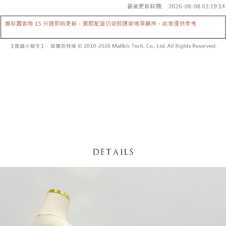
【「AFTEE先享後付」結帳流程】
醒簡訊。
１．於結帳方式選擇「AFTEE先享後付」後，將跳轉至「AFTEE先享後付」
2.透過簡訊連結打開帳單後，可選擇「超商條碼／台灣大直營門市／銀行轉
付款後全家取貨
結帳頁面，進行簡訊認證並確認金額後，即可完成結帳。
帳／街口支付／iPASS MONEY」等通路繳費。
２．訂單成立數日內，您將收到繳費通知簡訊。
每筆NT$60，滿NT$1,600(含以上)免運費
３．收到繳費通知簡訊後14天內，點擊此簡訊中的連結，可透過四大超商／
【注意事項】
ATM／網路銀行／等多元方式進行付款，方視為交易完成。
已關閉，請勿下單
1.本服務係由「台灣大哥大股份有限公司」（以下簡稱本公司）所提供，讓
※ 請注意：結帳手續完成當下不需立刻繳費，但若您需要取消訂單，請聯絡
用戶於交易時，得透過本服務購買商品或服務，並由商店將買賣／分期付款
每筆NT$10,000
購買商品的店家。未經商家同意取消之訂單仍視為有效，需透過AFTEE先享
買賣價金債權讓與本公司後，依約使用本公司帳單繳交帳款。
後付繳納相關費用。
2.基於同意付款使用「大哥付你分期」之契約關係目的，商店將以您的個人
已關閉，請勿下單(付取)
※ 交易是否成功請以「AFTEE先享後付 」之結帳頁面顯示為準，若有關於
資料（包含姓名、電話或地址）提供予台灣大哥大進項蒐集、處理及利用，
是否繳費成功／繳費後需取消欲退款等相關疑問，請聯繫「AFTEE先享後付
每筆NT$10,000
由本公司與您本人進行分期帳單所需資料之確認、核對及更正。
客戶支援中心」
https://netprotections.freshdesk.com/support/home
3.完整用戶服務條款，請詳閱以下連結：
https://oppay.tw/userRule
7-11取貨付款
【注意事項】
１．透過由恩沛科技股份有限公司提供之「AFTEE先享後付」服務完成之交
每筆NT$60，滿NT$1,800(含以上)免運費
易，需依本服務之必要範圍內提供個人資料，並將交易相關給付款項請求債
權轉讓予恩沛科技股份有限公司。
付款後7-11取貨
２．關於個人資料處理事宜，請瀏覽以下網址：
每筆NT$60，滿NT$1,600(含以上)免運費
https://aftee.tw/terms/#terms3
３．未成年的使用者請事先徵得法定代理人或監護人之同意方可使用
宅配
「AFTEE先享後付」，若未經同意申辦者引起之損失，本公司不負相關責
任。
每筆NT$100，滿NT$2,500(含以上)免運費
４．使用「AFTEE先享後付」時，將依據個別帳號之用戶狀況，依本公司即
時審查核予不同之上限額度；若仍有額度不足之情形，本公司將視審查結果
國家/地區配送
查看運費
請求用戶進行身份認證。