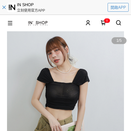
IN SHOP
開啟APP
立刻使用官方APP
0
1
/
5