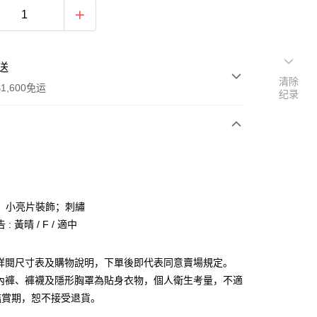
送
清除
1,600免运
纪录
次付款
付款
；小亮片裝飾；刺繡
: 黃晴 / F / 適中
請詳閱尺寸表及購物說明，下單後即代表同意賣場規定。
、內褲、褲襪及隱形胸罩為貼身衣物，個人衛生考量，不適
y
鑑賞期，恕不接受退貨。
分期