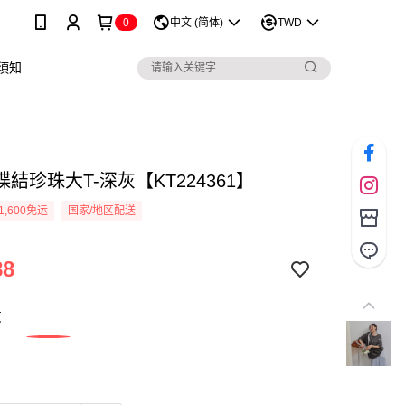
0
中文 (简体)
TWD
須知
結珍珠大T-深灰【KT224361】
1,600免运
国家/地区配送
88
灰