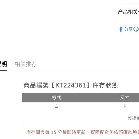
相关说明
【大哥付
产品相关分
AFTEE先
1. 本服
人月租型
相关说明
人气商品
2. 付款
一、關於 A
分享
ATM付款
流程，验
1. 於付
【上衣】
完成交易
窗。
3. 实际
2. 進行
【上衣】
4. 订单
3. 訂單
运送方式
消。如遇 
➤𝙉𝙀𝙒 𝘼𝙍
4. 下訂
容。
AFTEE 
全家取貨
说明
相关推荐
【缴款方
5. 收到
1. 分期
每笔NT$6
APP於四
短信。
2. 通过
付款後全
請留意繳費期
账／街口支付
享有最長 
每笔NT$6
【注意事
繳費期限，
已關閉，
1. 本服
算出。使用
过本服务
定能夠在期
每笔NT$10
本公司后
收到商品與
2. 基于
已關閉，請
资料（包
二、付款
每笔NT$10
用，由台
1. 初次
3. 完整
之上限額