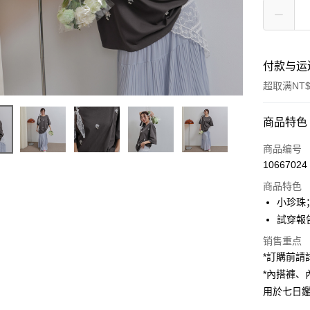
付款与运
超取满NT$
付款方式
商品特色
信用卡一
商品编号
10667024
超商取货
商品特色
LINE Pay
小珍珠
試穿報告 
Apple Pay
销售重点
街口支付
*訂購前
*內搭褲
Google Pa
用於七日
大哥付你