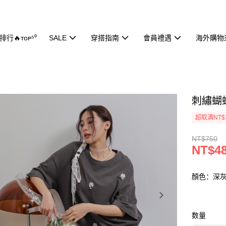
行🔥ᴛᴏᴘ⁵⁰
SALE
穿搭指南
會員禮遇
海外購物
刺繡蝴蝶
超取满NT$
NT$750
NT$4
顏色：深
数量