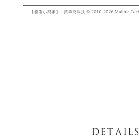
7-11取貨
2. 結帳金
3. 目前
每笔NT$6
三、聲明
付款後7-1
「AFTE
每笔NT$6
)所提供，
(包含但不
宅配
予 AFT
集、處理、
每笔NT$1
明』（
http
國家/地區
若款項超過
未成年的
AFTEE。
若您對於
聯繫恩沛
同必要之購
人資料，