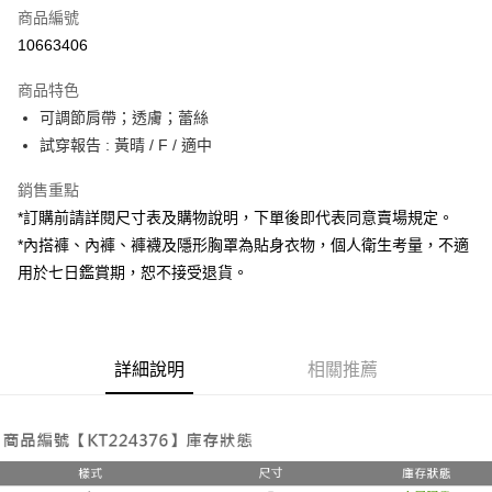
商品編號
超商取貨付款
10663406
LINE Pay
商品特色
Apple Pay
可調節肩帶；透膚；蕾絲
試穿報告 : 黃晴 / F / 適中
街口支付
銷售重點
Google Pay
*訂購前請詳閱尺寸表及購物說明，下單後即代表同意賣場規定。
大哥付你分期
*內搭褲、內褲、褲襪及隱形胸罩為貼身衣物，個人衛生考量，不適
相關說明
用於七日鑑賞期，恕不接受退貨。
【大哥付你分期使用說明】
AFTEE先享後付
1.本服務由台灣大哥大提供，台灣大哥大用戶可立即使用無須另外申請。
2.付款方式選擇「大哥付你分期」，訂單成立後會自動跳轉到大哥付的交易
相關說明
流程，驗證手機門號後，選擇欲分期的期數、繳款截止日，確認付款後即完
【關於「AFTEE先享後付」】
成交易。
詳細說明
相關推薦
ATM付款
AFTEE先享後付是「在收到商品之後才付款」的支付方式。 讓您購物簡單
3.實際核准額度、可分期數及費用金額請依後續交易確認頁面所載為準。
便利好安心！
4.訂單成立30分鐘內，如未前往確認交易或遇審核未通過，訂單將自動取
１．簡單：不需註冊會員、不需綁卡、不需儲值。
運送方式
消。如遇「轉專審核」未通過狀況，表示未達大哥付你分期系統評分，恕無
２．便利：只要手機號碼，簡訊認證，即可結帳。
法說明評估內容。
３．安心：先確認商品／服務後，再付款。
全家取貨付款
【繳款方式說明】
1.分期款項不併入電信帳單，「大哥付你分期」於每月結算日後寄送繳費提
每筆NT$60，滿NT$1,800(含以上)免運費