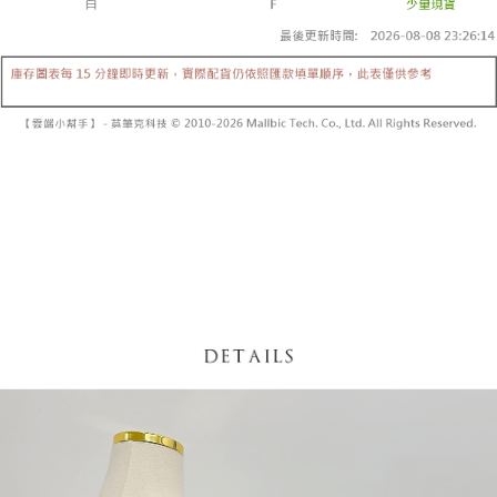
【「AFTEE先享後付」結帳流程】
醒簡訊。
１．於結帳方式選擇「AFTEE先享後付」後，將跳轉至「AFTEE先享後付」
2.透過簡訊連結打開帳單後，可選擇「超商條碼／台灣大直營門市／銀行轉
付款後全家取貨
結帳頁面，進行簡訊認證並確認金額後，即可完成結帳。
帳／街口支付／iPASS MONEY」等通路繳費。
２．訂單成立數日內，您將收到繳費通知簡訊。
每筆NT$60，滿NT$1,600(含以上)免運費
３．收到繳費通知簡訊後14天內，點擊此簡訊中的連結，可透過四大超商／
【注意事項】
ATM／網路銀行／等多元方式進行付款，方視為交易完成。
已關閉，請勿下單
1.本服務係由「台灣大哥大股份有限公司」（以下簡稱本公司）所提供，讓
※ 請注意：結帳手續完成當下不需立刻繳費，但若您需要取消訂單，請聯絡
用戶於交易時，得透過本服務購買商品或服務，並由商店將買賣／分期付款
每筆NT$10,000
購買商品的店家。未經商家同意取消之訂單仍視為有效，需透過AFTEE先享
買賣價金債權讓與本公司後，依約使用本公司帳單繳交帳款。
後付繳納相關費用。
2.基於同意付款使用「大哥付你分期」之契約關係目的，商店將以您的個人
已關閉，請勿下單(付取)
※ 交易是否成功請以「AFTEE先享後付 」之結帳頁面顯示為準，若有關於
資料（包含姓名、電話或地址）提供予台灣大哥大進項蒐集、處理及利用，
是否繳費成功／繳費後需取消欲退款等相關疑問，請聯繫「AFTEE先享後付
每筆NT$10,000
由本公司與您本人進行分期帳單所需資料之確認、核對及更正。
客戶支援中心」
https://netprotections.freshdesk.com/support/home
3.完整用戶服務條款，請詳閱以下連結：
https://oppay.tw/userRule
7-11取貨付款
【注意事項】
１．透過由恩沛科技股份有限公司提供之「AFTEE先享後付」服務完成之交
每筆NT$60，滿NT$1,800(含以上)免運費
易，需依本服務之必要範圍內提供個人資料，並將交易相關給付款項請求債
權轉讓予恩沛科技股份有限公司。
付款後7-11取貨
２．關於個人資料處理事宜，請瀏覽以下網址：
每筆NT$60，滿NT$1,600(含以上)免運費
https://aftee.tw/terms/#terms3
３．未成年的使用者請事先徵得法定代理人或監護人之同意方可使用
宅配
「AFTEE先享後付」，若未經同意申辦者引起之損失，本公司不負相關責
任。
每筆NT$100，滿NT$2,500(含以上)免運費
４．使用「AFTEE先享後付」時，將依據個別帳號之用戶狀況，依本公司即
時審查核予不同之上限額度；若仍有額度不足之情形，本公司將視審查結果
國家/地區配送
查看運費
請求用戶進行身份認證。