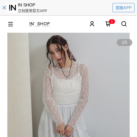
IN SHOP
開啟APP
立刻使用官方APP
0
1
/
5