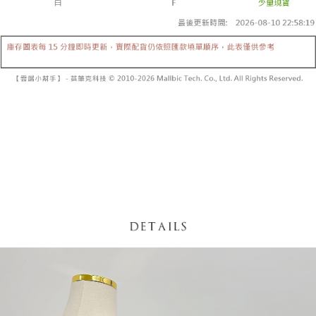
内容についての説明はいたしかねます。
5.商品受け取り時のお支払いは不要です。商品を確かめてから、SMSまた
付款後全家取貨
はアプリの通知に従って、4大コンビニ、またはATM/オンラインバンキン
グでお支払いください。
配送毎にNT$60、NT$1,600以上で送料無料
【支払い方法の説明】
1. 分割払いの金額は電信請求書に統合されず、「OP Pay Later」は毎月の
代金納付期限は最短で 14 日以内ですので、ご注意ください。AFTEE アプ
已關閉，請勿下單
締め日後に支払いリマインダーのSMSを送信します。
リをダウンロードして AFTEE 会員になるとお支払い期限を最長 45 日以内
2. SMSのリンクを通じて請求書を開いた後、「コンビニバーコード／台湾
配送毎にNT$10,000
まで延長できます。
大直営店舗／銀行振込／街口支払い／iPASS MONEY」などのチャネルで
支払いを選択できます。
已關閉，請勿下單(付取)
お支払期限は、ショップが請求した期日と、AFTEEで延長できる日数をも
とに計算されます。AFTEEで注文すると、商品を受け取るまで支払い期限
配送毎にNT$10,000
【注意事項】
を延長できますが、商品を期限内に受け取れない場合があります（例：予
1. 本サービスは「台湾大哥大株式会社」（以下「当社」といいます）によ
約商品や商品到着日が比較的遅い商品）。そのため、商品到着の有無に関
7-11取貨付款
って提供され、ユーザーが取引時に本サービスを通じて商品やサービスを
わらず、AFTEEで指定された期限内にお支払いください。
購入できるようにし、店舗が売買／分割払い売買の債権を当社に譲渡した
配送毎にNT$60、NT$1,800以上で送料無料
後、契約に基づいて当社の請求書で帳款を支払うことになります。
二、支払い限度額
2. 「OP Pay Later」を利用する契約関係の目的から、店舗はあなたの個人
付款後7-11取貨
1.初回 AFTEEを ご利用の際に、認証結果及び当社の審査の結果に基づ
情報（名前、電話または住所を含む）を台湾大哥大に提供し、収集、処理
き、限度額が設定されます。
配送毎にNT$60、NT$1,600以上で送料無料
および利用するために、当社があなた本人と分割請求書に必要な情報の確
2.決済金額は最低NT$20です。
認、照合および修正を行います。
3.現在、台湾の会員のみご利用いただけます。
宅配
3. 完全なユーザーサービス規約については、以下のリンクを参照してくだ
さい：
https://oppay.tw/userRule
三、利用規約「AFTEE代金後払い」（以下当サービスという）はネットプ
配送毎にNT$100、NT$2,500以上で送料無料
ロテクションズ（以下 AFTEE という）が提供し、AFTEEが代金を徴収し
ます。当サービスご利用の際に提供しなければならない個人情報（注文者
國家/地區配送
送料を確認
の氏名、電話番号、受取人の氏名、電話番号、受取人住所を含むがこれに