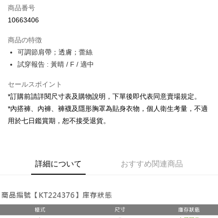
商品番号
コンビニ店頭代金引換
10663406
LINE Pay
商品の特徴
Apple Pay
可調節肩帶；透膚；蕾絲
試穿報告 : 黃晴 / F / 適中
JKOPAY
セールスポイント
Google Pay
*訂購前請詳閱尺寸表及購物說明，下單後即代表同意賣場規定。
OP Pay Later
*內搭褲、內褲、褲襪及隱形胸罩為貼身衣物，個人衛生考量，不適
説明
用於七日鑑賞期，恕不接受退貨。
【OP Pay Later 使用説明】
AFTEE代金後払い
1. 本サービスは台湾大哥大によって提供され、台湾大哥大のユーザーは追
加の申請なしで即時に利用可能です。
説明
2. 支払い方法で「OP Pay Later」を選択すると、注文が成立した後に自動
一、 AFTEE代金後払いについて
的に OP Pay Later の取引プロセスに移行し、携帯番号を確認後、分割払
ATM払い
詳細について
おすすめ関連商品
1.お支払い方法でAFTEE代金後払いを選択すると、携帯電話認証ウィンド
いの回数や支払い期限を選択し、支払いを確認すると取引が完了します。
ウが表示されます。
3. 実際の承認額、分割回数および費用については、後続の取引確認ページ
2.SMSで認証してお支払い手続を進めてください。
配送方法
を基準とします。
3.注文するときのお支払いは不要です。商品はご指定の住所に配送されま
4. 注文成立後30分以内に確認取引を行わない場合や審査が通過しない場
す。
全家取貨付款
合、注文は自動的にキャンセルされます。「転専審査」に未通過の状況が
4.ご注文が完了すると、携帯に支払い通知のSMSが届きます。アプリ会員
発生した場合は、システムの評価基準に達していないことを意味し、評価
配送毎にNT$60、NT$1,800以上で送料無料
の場合は、AFTEE アプリプッシュ通知が届きます。