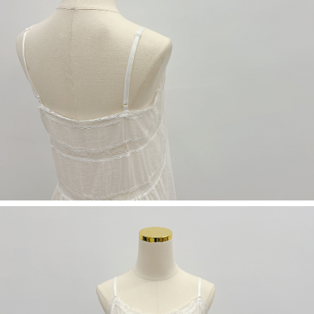
限らない）は、AFTEEに渡され当サービスで必要な範囲内で利用されま
す。AFTEEの個人情報の収集、処理、利用について、詳細はAFTEE公式ホ
ームページの『個人情報の収集、処理及び利用に関する声明』をご参照く
ださい（
https://aftee.tw/privacypolicy/
）。
AFTEEの初回ご利用の際に、審査を通過すれば、最高額がNT$10,000にな
ります。支払い期限を過ぎた場合、その金額に基づいて年利20%の遅延滞
納金が加算されます。未成年の利用者は、事前に法定代理人または後見人
の同意を得ればAFTEEをご利用いただけます。
個人情報の処理、利用について疑問がある、または関連する法律の権利を
行使したい場合は、ネットプロテクションズ
cs_tw@netprotections.co.jp
にご連絡ください。上記に示した個人情報を、必要な購入注文書とあわせ
てAFTEEにご提供いただく、またはAFTEEにあなたの個人情報の収集、処
理、利用を許可することににご同意いただけない場合は、当サービスを選
択しないでください。