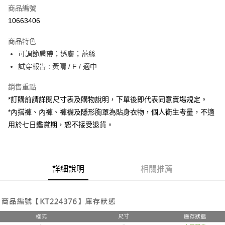
商品編號
超商取貨付款
10663406
LINE Pay
商品特色
Apple Pay
可調節肩帶；透膚；蕾絲
試穿報告 : 黃晴 / F / 適中
街口支付
銷售重點
Google Pay
*訂購前請詳閱尺寸表及購物說明，下單後即代表同意賣場規定。
大哥付你分期
*內搭褲、內褲、褲襪及隱形胸罩為貼身衣物，個人衛生考量，不適
相關說明
用於七日鑑賞期，恕不接受退貨。
【大哥付你分期使用說明】
AFTEE先享後付
1.本服務由台灣大哥大提供，台灣大哥大用戶可立即使用無須另外申請。
2.付款方式選擇「大哥付你分期」，訂單成立後會自動跳轉到大哥付的交易
相關說明
流程，驗證手機門號後，選擇欲分期的期數、繳款截止日，確認付款後即完
【關於「AFTEE先享後付」】
成交易。
詳細說明
相關推薦
ATM付款
AFTEE先享後付是「在收到商品之後才付款」的支付方式。 讓您購物簡單
3.實際核准額度、可分期數及費用金額請依後續交易確認頁面所載為準。
便利好安心！
4.訂單成立30分鐘內，如未前往確認交易或遇審核未通過，訂單將自動取
１．簡單：不需註冊會員、不需綁卡、不需儲值。
運送方式
消。如遇「轉專審核」未通過狀況，表示未達大哥付你分期系統評分，恕無
２．便利：只要手機號碼，簡訊認證，即可結帳。
法說明評估內容。
３．安心：先確認商品／服務後，再付款。
全家取貨付款
【繳款方式說明】
1.分期款項不併入電信帳單，「大哥付你分期」於每月結算日後寄送繳費提
每筆NT$60，滿NT$1,800(含以上)免運費