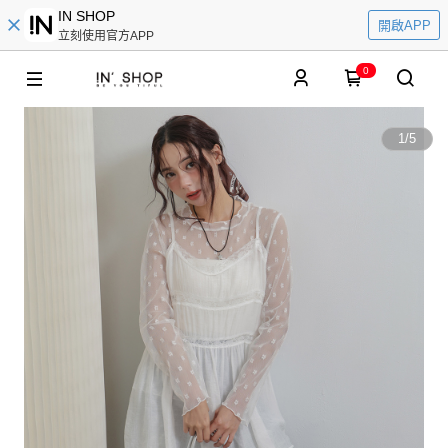
IN SHOP
開啟APP
立刻使用官方APP
0
1
/
5