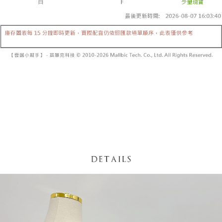
【「AFTEE先享後付」結帳流程】
醒簡訊。
１．於結帳方式選擇「AFTEE先享後付」後，將跳轉至「AFTEE先享後付」
2.透過簡訊連結打開帳單後，可選擇「超商條碼／台灣大直營門市／銀行轉
付款後全家取貨
結帳頁面，進行簡訊認證並確認金額後，即可完成結帳。
帳／街口支付／iPASS MONEY」等通路繳費。
２．訂單成立數日內，您將收到繳費通知簡訊。
每筆NT$60，滿NT$1,600(含以上)免運費
３．收到繳費通知簡訊後14天內，點擊此簡訊中的連結，可透過四大超商／
【注意事項】
ATM／網路銀行／等多元方式進行付款，方視為交易完成。
已關閉，請勿下單
1.本服務係由「台灣大哥大股份有限公司」（以下簡稱本公司）所提供，讓
※ 請注意：結帳手續完成當下不需立刻繳費，但若您需要取消訂單，請聯絡
用戶於交易時，得透過本服務購買商品或服務，並由商店將買賣／分期付款
每筆NT$10,000
購買商品的店家。未經商家同意取消之訂單仍視為有效，需透過AFTEE先享
買賣價金債權讓與本公司後，依約使用本公司帳單繳交帳款。
後付繳納相關費用。
2.基於同意付款使用「大哥付你分期」之契約關係目的，商店將以您的個人
已關閉，請勿下單(付取)
※ 交易是否成功請以「AFTEE先享後付 」之結帳頁面顯示為準，若有關於
資料（包含姓名、電話或地址）提供予台灣大哥大進項蒐集、處理及利用，
是否繳費成功／繳費後需取消欲退款等相關疑問，請聯繫「AFTEE先享後付
每筆NT$10,000
由本公司與您本人進行分期帳單所需資料之確認、核對及更正。
客戶支援中心」
https://netprotections.freshdesk.com/support/home
3.完整用戶服務條款，請詳閱以下連結：
https://oppay.tw/userRule
7-11取貨付款
【注意事項】
１．透過由恩沛科技股份有限公司提供之「AFTEE先享後付」服務完成之交
每筆NT$60，滿NT$1,800(含以上)免運費
易，需依本服務之必要範圍內提供個人資料，並將交易相關給付款項請求債
權轉讓予恩沛科技股份有限公司。
付款後7-11取貨
２．關於個人資料處理事宜，請瀏覽以下網址：
每筆NT$60，滿NT$1,600(含以上)免運費
https://aftee.tw/terms/#terms3
３．未成年的使用者請事先徵得法定代理人或監護人之同意方可使用
宅配
「AFTEE先享後付」，若未經同意申辦者引起之損失，本公司不負相關責
任。
每筆NT$100，滿NT$2,500(含以上)免運費
４．使用「AFTEE先享後付」時，將依據個別帳號之用戶狀況，依本公司即
時審查核予不同之上限額度；若仍有額度不足之情形，本公司將視審查結果
國家/地區配送
查看運費
請求用戶進行身份認證。