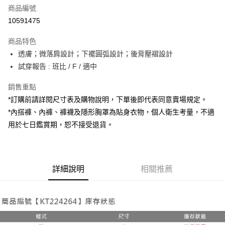
商品編號
超商取貨付款
10591475
LINE Pay
商品特色
Apple Pay
透膚；微落肩設計；下襬圓弧設計；後背壓褶設計
試穿報告 : 班比 / F / 適中
街口支付
銷售重點
Google Pay
*訂購前請詳閱尺寸表及購物說明，下單後即代表同意賣場規定。
大哥付你分期
*內搭褲、內褲、褲襪及隱形胸罩為貼身衣物，個人衛生考量，不適
相關說明
用於七日鑑賞期，恕不接受退貨。
【大哥付你分期使用說明】
AFTEE先享後付
1.本服務由台灣大哥大提供，台灣大哥大用戶可立即使用無須另外申請。
2.付款方式選擇「大哥付你分期」，訂單成立後會自動跳轉到大哥付的交易
相關說明
流程，驗證手機門號後，選擇欲分期的期數、繳款截止日，確認付款後即完
【關於「AFTEE先享後付」】
成交易。
詳細說明
相關推薦
ATM付款
AFTEE先享後付是「在收到商品之後才付款」的支付方式。 讓您購物簡單
3.實際核准額度、可分期數及費用金額請依後續交易確認頁面所載為準。
便利好安心！
4.訂單成立30分鐘內，如未前往確認交易或遇審核未通過，訂單將自動取
１．簡單：不需註冊會員、不需綁卡、不需儲值。
運送方式
消。如遇「轉專審核」未通過狀況，表示未達大哥付你分期系統評分，恕無
２．便利：只要手機號碼，簡訊認證，即可結帳。
法說明評估內容。
３．安心：先確認商品／服務後，再付款。
全家取貨付款
【繳款方式說明】
1.分期款項不併入電信帳單，「大哥付你分期」於每月結算日後寄送繳費提
每筆NT$60，滿NT$1,800(含以上)免運費