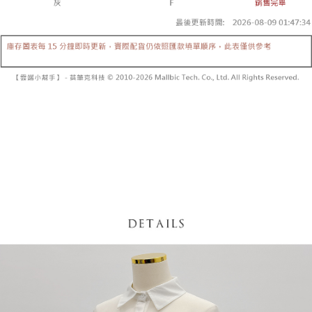
【「AFTEE先享後付」結帳流程】
醒簡訊。
１．於結帳方式選擇「AFTEE先享後付」後，將跳轉至「AFTEE先享後付」
2.透過簡訊連結打開帳單後，可選擇「超商條碼／台灣大直營門市／銀行轉
付款後全家取貨
結帳頁面，進行簡訊認證並確認金額後，即可完成結帳。
帳／街口支付／iPASS MONEY」等通路繳費。
２．訂單成立數日內，您將收到繳費通知簡訊。
每筆NT$60，滿NT$1,600(含以上)免運費
３．收到繳費通知簡訊後14天內，點擊此簡訊中的連結，可透過四大超商／
【注意事項】
ATM／網路銀行／等多元方式進行付款，方視為交易完成。
已關閉，請勿下單
1.本服務係由「台灣大哥大股份有限公司」（以下簡稱本公司）所提供，讓
※ 請注意：結帳手續完成當下不需立刻繳費，但若您需要取消訂單，請聯絡
用戶於交易時，得透過本服務購買商品或服務，並由商店將買賣／分期付款
每筆NT$10,000
購買商品的店家。未經商家同意取消之訂單仍視為有效，需透過AFTEE先享
買賣價金債權讓與本公司後，依約使用本公司帳單繳交帳款。
後付繳納相關費用。
2.基於同意付款使用「大哥付你分期」之契約關係目的，商店將以您的個人
已關閉，請勿下單(付取)
※ 交易是否成功請以「AFTEE先享後付 」之結帳頁面顯示為準，若有關於
資料（包含姓名、電話或地址）提供予台灣大哥大進項蒐集、處理及利用，
是否繳費成功／繳費後需取消欲退款等相關疑問，請聯繫「AFTEE先享後付
每筆NT$10,000
由本公司與您本人進行分期帳單所需資料之確認、核對及更正。
客戶支援中心」
https://netprotections.freshdesk.com/support/home
3.完整用戶服務條款，請詳閱以下連結：
https://oppay.tw/userRule
7-11取貨付款
【注意事項】
１．透過由恩沛科技股份有限公司提供之「AFTEE先享後付」服務完成之交
每筆NT$60，滿NT$1,800(含以上)免運費
易，需依本服務之必要範圍內提供個人資料，並將交易相關給付款項請求債
權轉讓予恩沛科技股份有限公司。
付款後7-11取貨
２．關於個人資料處理事宜，請瀏覽以下網址：
每筆NT$60，滿NT$1,600(含以上)免運費
https://aftee.tw/terms/#terms3
３．未成年的使用者請事先徵得法定代理人或監護人之同意方可使用
宅配
「AFTEE先享後付」，若未經同意申辦者引起之損失，本公司不負相關責
任。
每筆NT$100，滿NT$2,500(含以上)免運費
４．使用「AFTEE先享後付」時，將依據個別帳號之用戶狀況，依本公司即
時審查核予不同之上限額度；若仍有額度不足之情形，本公司將視審查結果
國家/地區配送
查看運費
請求用戶進行身份認證。