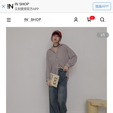
IN SHOP
開啟APP
立刻使用官方APP
0
1
/
5