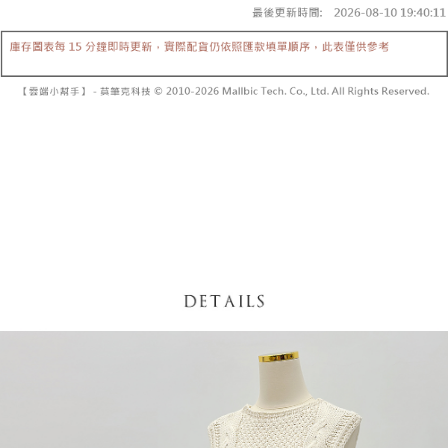
【「AFTEE先享後付」結帳流程】
醒簡訊。
１．於結帳方式選擇「AFTEE先享後付」後，將跳轉至「AFTEE先享後付」
2.透過簡訊連結打開帳單後，可選擇「超商條碼／台灣大直營門市／銀行轉
付款後全家取貨
結帳頁面，進行簡訊認證並確認金額後，即可完成結帳。
帳／街口支付／iPASS MONEY」等通路繳費。
２．訂單成立數日內，您將收到繳費通知簡訊。
每筆NT$60，滿NT$1,600(含以上)免運費
３．收到繳費通知簡訊後14天內，點擊此簡訊中的連結，可透過四大超商／
【注意事項】
ATM／網路銀行／等多元方式進行付款，方視為交易完成。
已關閉，請勿下單
1.本服務係由「台灣大哥大股份有限公司」（以下簡稱本公司）所提供，讓
※ 請注意：結帳手續完成當下不需立刻繳費，但若您需要取消訂單，請聯絡
用戶於交易時，得透過本服務購買商品或服務，並由商店將買賣／分期付款
每筆NT$10,000
購買商品的店家。未經商家同意取消之訂單仍視為有效，需透過AFTEE先享
買賣價金債權讓與本公司後，依約使用本公司帳單繳交帳款。
後付繳納相關費用。
2.基於同意付款使用「大哥付你分期」之契約關係目的，商店將以您的個人
已關閉，請勿下單(付取)
※ 交易是否成功請以「AFTEE先享後付 」之結帳頁面顯示為準，若有關於
資料（包含姓名、電話或地址）提供予台灣大哥大進項蒐集、處理及利用，
是否繳費成功／繳費後需取消欲退款等相關疑問，請聯繫「AFTEE先享後付
每筆NT$10,000
由本公司與您本人進行分期帳單所需資料之確認、核對及更正。
客戶支援中心」
https://netprotections.freshdesk.com/support/home
3.完整用戶服務條款，請詳閱以下連結：
https://oppay.tw/userRule
7-11取貨付款
【注意事項】
１．透過由恩沛科技股份有限公司提供之「AFTEE先享後付」服務完成之交
每筆NT$60，滿NT$1,800(含以上)免運費
易，需依本服務之必要範圍內提供個人資料，並將交易相關給付款項請求債
權轉讓予恩沛科技股份有限公司。
付款後7-11取貨
２．關於個人資料處理事宜，請瀏覽以下網址：
每筆NT$60，滿NT$1,600(含以上)免運費
https://aftee.tw/terms/#terms3
３．未成年的使用者請事先徵得法定代理人或監護人之同意方可使用
宅配
「AFTEE先享後付」，若未經同意申辦者引起之損失，本公司不負相關責
任。
每筆NT$100，滿NT$2,500(含以上)免運費
４．使用「AFTEE先享後付」時，將依據個別帳號之用戶狀況，依本公司即
時審查核予不同之上限額度；若仍有額度不足之情形，本公司將視審查結果
國家/地區配送
查看運費
請求用戶進行身份認證。