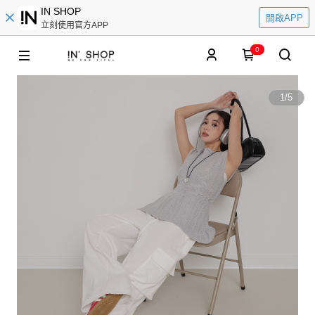
IN SHOP
開啟APP
立刻使用官方APP
0
1
/
5