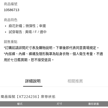
商品編號
超商取貨付款
10586713
LINE Pay
商品特色
Apple Pay
麻花針織；微彈性；傘擺
試穿報告 : 黃晴 / F / 適中
街口支付
銷售重點
Google Pay
*訂購前請詳閱尺寸表及購物說明，下單後即代表同意賣場規定。
大哥付你分期
*內搭褲、內褲、褲襪及隱形胸罩為貼身衣物，個人衛生考量，不適
相關說明
用於七日鑑賞期，恕不接受退貨。
【大哥付你分期使用說明】
AFTEE先享後付
1.本服務由台灣大哥大提供，台灣大哥大用戶可立即使用無須另外申請。
2.付款方式選擇「大哥付你分期」，訂單成立後會自動跳轉到大哥付的交易
相關說明
流程，驗證手機門號後，選擇欲分期的期數、繳款截止日，確認付款後即完
【關於「AFTEE先享後付」】
成交易。
詳細說明
相關推薦
ATM付款
AFTEE先享後付是「在收到商品之後才付款」的支付方式。 讓您購物簡單
3.實際核准額度、可分期數及費用金額請依後續交易確認頁面所載為準。
便利好安心！
4.訂單成立30分鐘內，如未前往確認交易或遇審核未通過，訂單將自動取
１．簡單：不需註冊會員、不需綁卡、不需儲值。
運送方式
消。如遇「轉專審核」未通過狀況，表示未達大哥付你分期系統評分，恕無
２．便利：只要手機號碼，簡訊認證，即可結帳。
法說明評估內容。
３．安心：先確認商品／服務後，再付款。
全家取貨付款
【繳款方式說明】
1.分期款項不併入電信帳單，「大哥付你分期」於每月結算日後寄送繳費提
每筆NT$60，滿NT$1,800(含以上)免運費