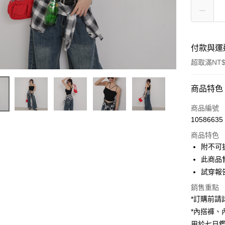
付款與運
超取滿NT$
付款方式
商品特色
信用卡一
商品編號
10586635
超商取貨
商品特色
LINE Pay
附不可
此商品
Apple Pay
試穿報告 
街口支付
銷售重點
*訂購前
Google Pa
*內搭褲
大哥付你
用於七日