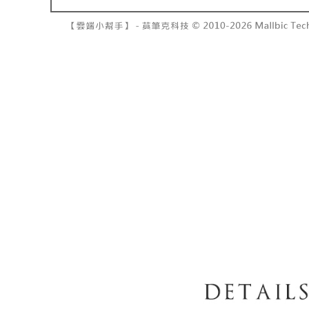
7-11取貨
１．透過由
交易，需
每筆NT$6
求債權轉
２．關於
付款後7-1
https://aft
每筆NT$6
３．未成
「AFTE
宅配
任。
４．使用「
每筆NT$1
即時審查
結果請求
國家/地區
５．嚴禁
形，恩沛
動。