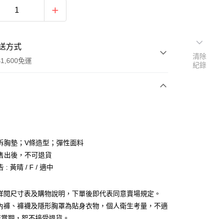
送方式
清除
1,600免運
紀錄
次付款
付款
拆胸墊；V條造型；彈性面料
售出後，不可退貨
: 黃晴 / F / 適中
請詳閱尺寸表及購物說明，下單後即代表同意賣場規定。
y
、內褲、褲襪及隱形胸罩為貼身衣物，個人衛生考量，不適
分期
鑑賞期，恕不接受退貨。