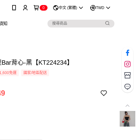
0
中文 (繁體)
TWD
須知
Bar背心-黑【KT224234】
1,600免運
國家/地區配送
49