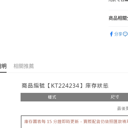
相關說明
【大哥付
AFTEE先
1.本服務
商品相關分
2.付款方
相關說明
流程，驗
【關於「A
ATM付款
人氣商品
完成交易
AFTEE
分享
3.實際核
便利好安
【上衣】
4.訂單成
１．簡單
消。如遇
２．便利
運送方式
➤𝙉𝙀𝙒 𝘼𝙍
無法說明
３．安心
【繳款方
全家取貨
1.分期款
【「AFT
醒簡訊。
說明
相關推薦
每筆NT$6
１．於結帳
2.透過簡
付」結帳
帳／街口支
付款後全
２．訂單
３．收到繳
每筆NT$6
【注意事
／ATM／
1.本服務
※ 請注意
已關閉，
用戶於交
絡購買商品
款買賣價
先享後付
每筆NT$10
2.基於同
※ 交易是
資料（包
是否繳費成
已關閉，請
用，由本
付客戶支
每筆NT$10
3.完整用
【注意事