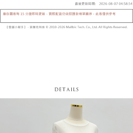
内容についての説明はいたしかねます。
5.商品受け取り時のお支払いは不要です。商品を確かめてから、SMSまた
付款後全家取貨
はアプリの通知に従って、4大コンビニ、またはATM/オンラインバンキン
グでお支払いください。
配送毎にNT$60、NT$1,600以上で送料無料
【支払い方法の説明】
1. 分割払いの金額は電信請求書に統合されず、「OP Pay Later」は毎月の
代金納付期限は最短で 14 日以内ですので、ご注意ください。AFTEE アプ
已關閉，請勿下單
締め日後に支払いリマインダーのSMSを送信します。
リをダウンロードして AFTEE 会員になるとお支払い期限を最長 45 日以内
2. SMSのリンクを通じて請求書を開いた後、「コンビニバーコード／台湾
配送毎にNT$10,000
まで延長できます。
大直営店舗／銀行振込／街口支払い／iPASS MONEY」などのチャネルで
支払いを選択できます。
已關閉，請勿下單(付取)
お支払期限は、ショップが請求した期日と、AFTEEで延長できる日数をも
とに計算されます。AFTEEで注文すると、商品を受け取るまで支払い期限
配送毎にNT$10,000
【注意事項】
を延長できますが、商品を期限内に受け取れない場合があります（例：予
1. 本サービスは「台湾大哥大株式会社」（以下「当社」といいます）によ
約商品や商品到着日が比較的遅い商品）。そのため、商品到着の有無に関
7-11取貨付款
って提供され、ユーザーが取引時に本サービスを通じて商品やサービスを
わらず、AFTEEで指定された期限内にお支払いください。
購入できるようにし、店舗が売買／分割払い売買の債権を当社に譲渡した
配送毎にNT$60、NT$1,800以上で送料無料
後、契約に基づいて当社の請求書で帳款を支払うことになります。
二、支払い限度額
2. 「OP Pay Later」を利用する契約関係の目的から、店舗はあなたの個人
付款後7-11取貨
1.初回 AFTEEを ご利用の際に、認証結果及び当社の審査の結果に基づ
情報（名前、電話または住所を含む）を台湾大哥大に提供し、収集、処理
き、限度額が設定されます。
配送毎にNT$60、NT$1,600以上で送料無料
および利用するために、当社があなた本人と分割請求書に必要な情報の確
2.決済金額は最低NT$20です。
認、照合および修正を行います。
3.現在、台湾の会員のみご利用いただけます。
宅配
3. 完全なユーザーサービス規約については、以下のリンクを参照してくだ
さい：
https://oppay.tw/userRule
三、利用規約「AFTEE代金後払い」（以下当サービスという）はネットプ
配送毎にNT$100、NT$2,500以上で送料無料
ロテクションズ（以下 AFTEE という）が提供し、AFTEEが代金を徴収し
ます。当サービスご利用の際に提供しなければならない個人情報（注文者
國家/地區配送
送料を確認
の氏名、電話番号、受取人の氏名、電話番号、受取人住所を含むがこれに