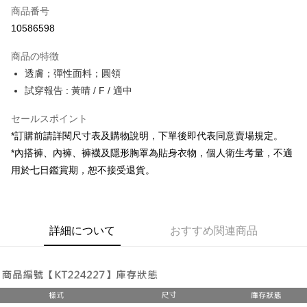
商品番号
コンビニ店頭代金引換
10586598
LINE Pay
商品の特徴
Apple Pay
透膚；彈性面料；圓領
試穿報告 : 黃晴 / F / 適中
JKOPAY
セールスポイント
Google Pay
*訂購前請詳閱尺寸表及購物說明，下單後即代表同意賣場規定。
OP Pay Later
*內搭褲、內褲、褲襪及隱形胸罩為貼身衣物，個人衛生考量，不適
説明
用於七日鑑賞期，恕不接受退貨。
【OP Pay Later 使用説明】
AFTEE代金後払い
1. 本サービスは台湾大哥大によって提供され、台湾大哥大のユーザーは追
加の申請なしで即時に利用可能です。
説明
2. 支払い方法で「OP Pay Later」を選択すると、注文が成立した後に自動
一、 AFTEE代金後払いについて
的に OP Pay Later の取引プロセスに移行し、携帯番号を確認後、分割払
ATM払い
詳細について
おすすめ関連商品
1.お支払い方法でAFTEE代金後払いを選択すると、携帯電話認証ウィンド
いの回数や支払い期限を選択し、支払いを確認すると取引が完了します。
ウが表示されます。
3. 実際の承認額、分割回数および費用については、後続の取引確認ページ
2.SMSで認証してお支払い手続を進めてください。
配送方法
を基準とします。
3.注文するときのお支払いは不要です。商品はご指定の住所に配送されま
4. 注文成立後30分以内に確認取引を行わない場合や審査が通過しない場
す。
全家取貨付款
合、注文は自動的にキャンセルされます。「転専審査」に未通過の状況が
4.ご注文が完了すると、携帯に支払い通知のSMSが届きます。アプリ会員
発生した場合は、システムの評価基準に達していないことを意味し、評価
配送毎にNT$60、NT$1,800以上で送料無料
の場合は、AFTEE アプリプッシュ通知が届きます。