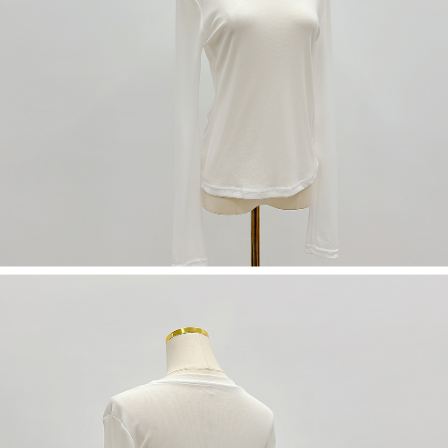
限らない）は、AFTEEに渡され当サービスで必要な範囲内で利用されま
す。AFTEEの個人情報の収集、処理、利用について、詳細はAFTEE公式ホ
ームページの『個人情報の収集、処理及び利用に関する声明』をご参照く
ださい（
https://aftee.tw/privacypolicy/
）。
AFTEEの初回ご利用の際に、審査を通過すれば、最高額がNT$10,000にな
ります。支払い期限を過ぎた場合、その金額に基づいて年利20%の遅延滞
納金が加算されます。未成年の利用者は、事前に法定代理人または後見人
の同意を得ればAFTEEをご利用いただけます。
個人情報の処理、利用について疑問がある、または関連する法律の権利を
行使したい場合は、ネットプロテクションズ
cs_tw@netprotections.co.jp
にご連絡ください。上記に示した個人情報を、必要な購入注文書とあわせ
てAFTEEにご提供いただく、またはAFTEEにあなたの個人情報の収集、処
理、利用を許可することににご同意いただけない場合は、当サービスを選
択しないでください。