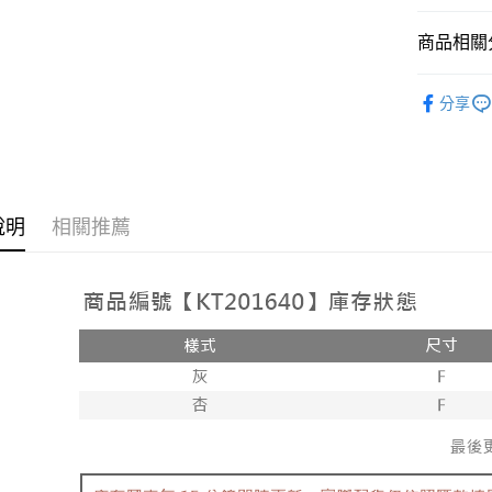
相關說明
【大哥付
商品相關分
AFTEE先
1.本服務
2.付款方
相關說明
➤𝙉𝙀𝙒 𝘼𝙍
流程，驗
【關於「A
分享
ATM付款
完成交易
AFTEE
人氣商品
3.實際核
便利好安
4.訂單成
１．簡單
【褲子】
消。如遇
２．便利
運送方式
無法說明
３．安心
【繳款方
全家取貨
說明
相關推薦
1.分期款
【「AFT
醒簡訊。
每筆NT$6
１．於結帳
2.透過簡
付」結帳
帳／街口支
付款後全
２．訂單
３．收到繳
每筆NT$6
【注意事
／ATM／
1.本服務
※ 請注意
已關閉，
用戶於交
絡購買商品
款買賣價
先享後付
每筆NT$10
2.基於同
※ 交易是
資料（包
是否繳費成
已關閉，請
用，由本
付客戶支
每筆NT$10
3.完整用
【注意事