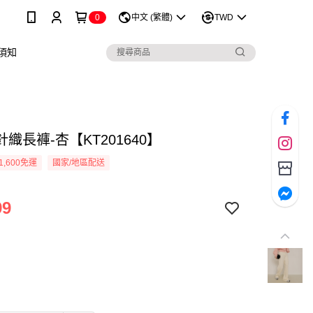
0
中文 (繁體)
TWD
須知
織長褲-杏【KT201640】
1,600免運
國家/地區配送
99