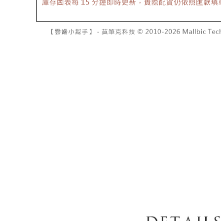
7-11取貨
１．透過由
交易，需
每筆NT$6
求債權轉
２．關於
付款後7-1
https://aft
每筆NT$6
３．未成
「AFTE
宅配
任。
４．使用「
每筆NT$1
即時審查
結果請求
國家/地區
５．嚴禁
形，恩沛
動。