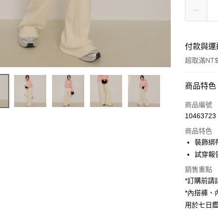
付款與運
超取滿NT$
付款方式
商品特色
信用卡一
商品編號
10463723
超商取貨
商品特色
LINE Pay
裝飾綁
試穿報告 
Apple Pay
銷售重點
街口支付
*訂購前
*內搭褲
Google Pa
用於七日
大哥付你