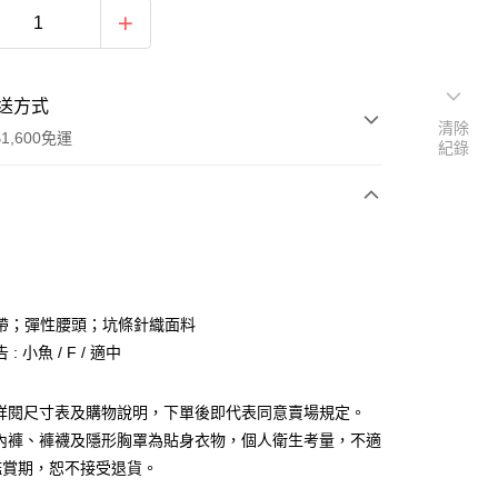
送方式
清除
1,600免運
紀錄
次付款
付款
帶；彈性腰頭；坑條針織面料
: 小魚 / F / 適中
請詳閱尺寸表及購物說明，下單後即代表同意賣場規定。
、內褲、褲襪及隱形胸罩為貼身衣物，個人衛生考量，不適
y
鑑賞期，恕不接受退貨。
分期