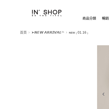
商品分類
暢銷排
首頁
➤𝙉𝙀𝙒 𝘼𝙍𝙍𝙄𝙑𝘼𝙇²⁵
ɴᴇᴡ ₍ 01.16 ₎