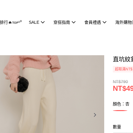
行🔥ᴛᴏᴘ⁵⁰
SALE
穿搭指南
會員禮遇
海外購物
直坑紋針
超取滿NT$
NT$790
NT$4
顏色：杏
數量