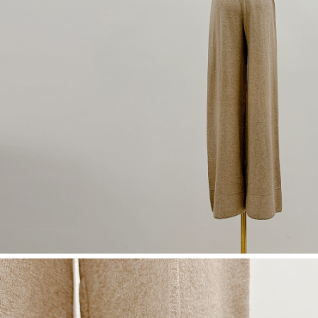
dan kad prabayar)
peribadi yang disenaraikan seperti di atas akan dikumpul dan digunakan
2. Pilihan kaedah pembayaran "Pembayaran Ansuran Gogo", selepas
oleh AFTEE, sila jangan gunakan perkhidmatan ini.
pesanan ditubuhkan, akan secara automatik dialihkan ke proses
transaksi Gogo, selepas pengesahan nombor telefon, pilih bilangan
ansuran yang diingini, tarikh akhir pembayaran, dan setelah
mengesahkan pembayaran, transaksi akan selesai.
3. Jumlah kelulusan sebenar, bilangan ansuran dan jumlah bayaran
adalah berdasarkan halaman pengesahan transaksi seterusnya.
4. Dalam masa 30 minit selepas pesanan ditubuhkan, jika tidak pergi
untuk mengesahkan transaksi atau jika tidak lulus semakan, pesanan
akan dibatalkan secara automatik. Jika terdapat situasi "pindah untuk
semakan khusus" yang tidak lulus, ini menunjukkan bahawa sistem
penilaian tidak mencukupi, tiada penjelasan mengenai kandungan
penilaian boleh diberikan.
【Penerangan Kaedah Pembayaran】
1. Pembayaran ansuran tidak digabungkan dalam bil telekomunikasi,
"Pembayaran Ansuran Gogo" akan menghantar SMS peringatan
pembayaran selepas tarikh penyelesaian bulanan.
2. Melalui pautan SMS untuk membuka bil, anda boleh memilih untuk
membayar melalui "Kod bar kedai serbaneka / Kedai rasmi Taiwan
Mobile / Pemindahan bank / Pembayaran J街口 / iPASS MONEY" dan
saluran lain.
【Nota Penting】