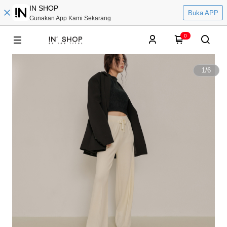
IN SHOP
Buka APP
Gunakan App Kami Sekarang
0
1
/
6