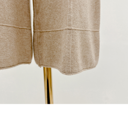
1. Perkhidmatan ini disediakan oleh "Taiwan Mobile Co., Ltd." untuk
membolehkan pengguna membeli produk atau perkhidmatan melalui
perkhidmatan ini semasa transaksi, dan kedai akan menyerahkan hak
tuntutan harga jual/beli ansuran kepada syarikat ini untuk membayar bil
menggunakan bil syarikat ini.
2. Berdasarkan tujuan kontrak persetujuan pembayaran menggunakan
"Pembayaran Ansuran Gogo", kedai akan memberikan maklumat peribadi
anda (termasuk nama, telefon atau alamat) kepada Taiwan Mobile untuk
pengumpulan, pemprosesan dan penggunaan, untuk pengesahan,
semakan dan pembetulan data yang diperlukan untuk bil ansuran oleh
Taiwan Mobile.
3. Sila baca syarat perkhidmatan pengguna secara lengkap melalui
pautan berikut: https://oppay.tw/userRule