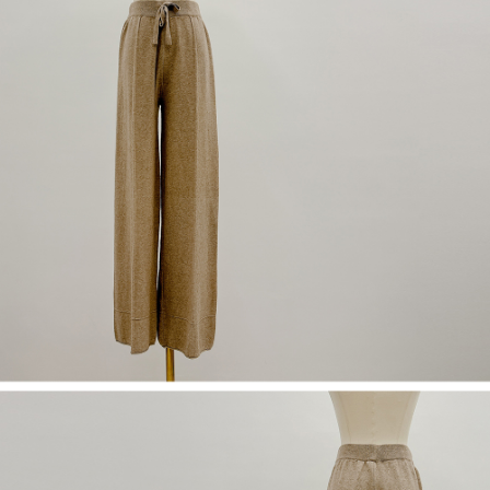
NT$60/pesanan | Penghantaran percuma untuk pesanan
1. Jumlah yang diperakui untuk pengguna kali pertama boleh sehingga
[Nota Penting]
NT$1,600 atau lebih
NT$10,000. Amaun diperakui sebenar yang diluluskan akan berdasarkan
keputusan pensijilan dan semakan oleh AFTEE.
Perkhidmatan ini disediakan oleh Taiwan Mobile Co., Ltd. (“Syarikat”),
宅配
2. Amaun perbelanjaan minimum mestilah lebih besar daripada NT$20.
yang membolehkan pelanggan membeli barangan atau perkhidmatan
3. Pada masa ini hanya tersedia untuk ahli Taiwan.
NT$100/pesanan | Penghantaran percuma untuk pesanan
melalui perkhidmatan ini pada masa transaksi. Hasil daripada pembelian
atau pembayaran ansuran akan dipindahkan oleh peniaga kepada
NT$2,500 atau lebih
Ketiga, Syarat Perkhidmatan
Syarikat, dan pelanggan hendaklah membuat pembayaran mengikut
Perkhidmatan AFTEE Beli Sekarang Bayar Kemudian disediakan oleh NP
perjanjian menggunakan sistem bil Syarikat.
國家/地區配送
Kadar Penghantaran
Taiwan, Inc. dan AFTEE akan membuat bil kepada pengguna. AFTEE
akan menggunakan data peribadi yang dikumpul (termasuk nama
Untuk memenuhi hubungan kontrak yang terjalin melalui persetujuan
pembeli, no. telefon, nama penerima, no. telefon, alamat penerima) untuk
penggunaan OP Pay Later, peniaga akan memberikan maklumat peribadi
penggunaan perkhidmatan. Sila rujuk kepada "Penyata Pengumpulan
anda (termasuk nama, nombor telefon, atau alamat) kepada Syarikat bagi
Data Peribadi, Pemprosesan, Penggunaan"
tujuan pengumpulan, pemprosesan dan penggunaan data yang
(https://aftee.tw/privacypolicy/
) untuk maklumat lanjut.
diperlukan untuk pengebilan ansuran, termasuk pengesahan,
pengesahan semula dan pembetulan.
Jumlah yang diperakui untuk pengguna kali pertama yang lulus
kelulusan boleh sehingga NT$10,000. Jika pengguna tidak membuat
Untuk terma perkhidmatan penuh, sila rujuk pautan berikut:
pembayaran dalam tempoh tersebut, yuran pembayaran lewat sebanyak
https://oppay.tw/userRule
" target="_blank" class="link revert-
20% setahun akan dikenakan. Pengguna bawah umur dikehendaki
style">https://oppay.tw/userRule
mendapatkan kebenaran daripada ibu bapa atau penjaga yang sah
untuk menggunakan AFTEE.
【Panduan Penggunaan Pembayaran Ansuran Gogo】
1. Perkhidmatan ini disediakan oleh Taiwan Mobile, pengguna telefon
Sila hubungi NP Taiwan Inc. di
cs_tw@netprotections.co.jp
jika anda
mudah alih boleh segera menggunakan tanpa perlu memohon lagi.
mempunyai sebarang kebimbangan mengenai pemprosesan dan
(Hanya untuk nombor langganan peribadi, tidak terbuka untuk syarikat
penggunaan pada data peribadi. Jika anda tidak bersetuju dengan data