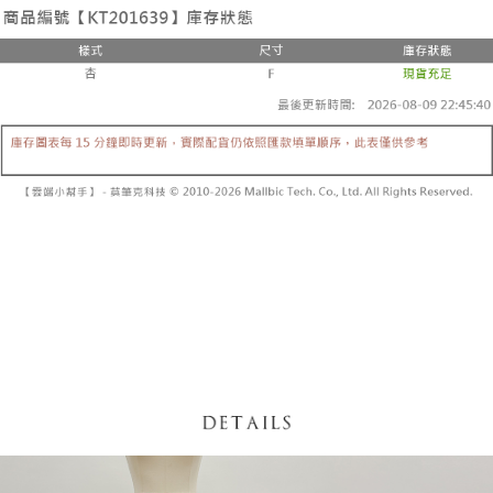
3. Tiada bayaran diperlukan apabila pesanan disahkan. Produk akan
mudah alih anda, memilih bilangan ansuran, dan menetapkan tarikh
dihantar ke alamat yang ditetapkan.
全家取貨付款
akhir pembayaran. Transaksi akan dianggap selesai setelah pembayaran
4. Setelah pesanan disahkan, anda akan menerima SMS pembayaran
disahkan.
NT$60/pesanan | Penghantaran percuma untuk pesanan
manakala ahli aplikasi akan menerima pemberitahuan tolak aplikasi
NT$1,800 atau lebih
AFTEE.
Had kredit yang diluluskan, tempoh ansuran yang tersedia, dan yuran
5. Tiada bayaran diperlukan apabila anda menerima produk. Sila buat
yang dikenakan adalah tertakluk kepada maklumat yang dinyatakan
pembayaran di empat kedai serbaneka utama, ATM atau perbankan
付款後全家取貨
pada halaman pengesahan transaksi seterusnya.
dalam talian dengan SMS pembayaran atau pemberitahuan tolak aplikasi
NT$60/pesanan | Penghantaran percuma untuk pesanan
AFTEE.
Jika transaksi tidak disahkan dalam masa 30 minit selepas pesanan
NT$1,600 atau lebih
dibuat, atau jika permohonan gagal dalam proses semakan, pesanan
Sila ambil perhatian bahawa tempoh pembayaran adalah 14 hari. Walau
akan dibatalkan secara automatik. Jika permohonan gagal pada
已關閉，請勿下單
bagaimanapun, bagi mereka yang telah memuat turun Aplikasi AFTEE
peringkat "semakan manual", ini bermakna kriteria pemarkahan sistem
dan mendaftar sebagai ahli AFTEE boleh menikmati tempoh pembayaran
NT$10,000/pesanan
tidak dipenuhi; butiran penilaian khusus tidak akan didedahkan.
sehingga 45 hari.
已關閉，請勿下單(付取)
[Arahan Pembayaran]
Tempoh pembayaran dikira dari masa kedai meminta pembayaran anda,
ditambah dengan bilangan hari yang boleh dilanjutkan oleh AFTEE. Anda
NT$10,000/pesanan
Pembayaran ansuran melalui OP Pay Later akan dibilkan secara
boleh melanjutkan tempoh pembayaran anda sebelum anda menerima
berasingan dan tidak termasuk dalam bil telekom anda. SMS peringatan
pesanan. Walau bagaimanapun, tiada jaminan bahawa anda boleh
7-11取貨付款
pembayaran akan dihantar selepas kitaran bil bulanan.
menerima pesanan anda semasa tempoh pembayaran (cth.: produk
NT$60/pesanan | Penghantaran percuma untuk pesanan
prapesanan atau produk yang mungkin mengambil masa yang lebih
Selepas mengakses bil melalui pautan dalam SMS, anda boleh
NT$1,800 atau lebih
lama untuk dihantar). Oleh itu, anda dikehendaki membuat pembayaran
menyelesaikan pembayaran anda melalui salah satu saluran berikut: kod
kepada AFTEE dalam tempoh sama ada anda menerima pesanan.
bar kedai serbaneka, kedai runcit Taiwan Mobile, pemindahan bank,
付款後7-11取貨
JKOPay, atau iPASS MONEY.
Kedua, Sekatan Pembayaran