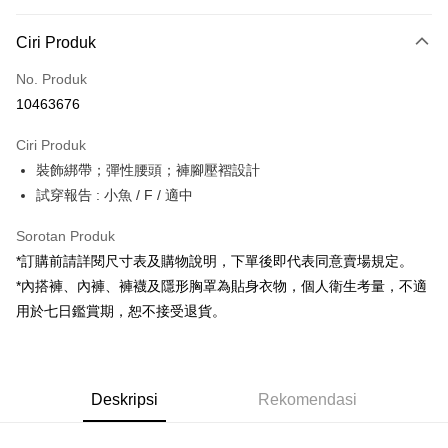
Kaedah Pembayaran
Ciri Produk
Kad Kredit (Bayaran Penuh)
No. Produk
Pengambilan di Kedai Serbaneka
10463676
LINE Pay
Ciri Produk
Apple Pay
裝飾綁帶；彈性腰頭；褲腳壓褶設計
試穿報告 : 小魚 / F / 適中
JKOPAY
Google Pay
Sorotan Produk
*訂購前請詳閱尺寸表及購物說明，下單後即代表同意賣場規定。
OP Pay Later
*內搭褲、內褲、褲襪及隱形胸罩為貼身衣物，個人衛生考量，不適
Deskripsi
用於七日鑑賞期，恕不接受退貨。
[Terma Penggunaan untuk OP Pay Later]
AFTEE
Perkhidmatan ini disediakan oleh Taiwan Mobile dan tersedia untuk
Deskripsi
pengguna Taiwan Mobile tanpa memerlukan permohonan tambahan.
Pertama, Mengenai Perkhidmatan AFTEE Beli Sekarang Bayar Kemudian
Pemindahan ATM
Deskripsi
Rekomendasi
1. Dengan memilih AFTEE sebagai kaedah pembayaran, mesej
Jika anda memilih OP Pay Later sebagai kaedah pembayaran, sistem
pengesahan AFTEE akan muncul.
akan mengarahkan anda secara automatik ke proses transaksi OP Pay
2. Anda boleh meneruskan pembayaran selepas pengesahan SMS.
Pilihan Penghantaran
Later selepas pesanan dibuat. Anda perlu mengesahkan nombor telefon