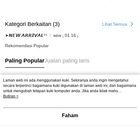
Kategori Berkaitan (3)
Lihat Semua
➤𝙉𝙀𝙒 𝘼𝙍𝙍𝙄𝙑𝘼𝙇²⁵
ɴᴇᴡ ₍ 01.16 ₎
Rekomendasi Popular
Paling Popular
Jualan paling laris
Laman web ini ada menggunakan kuki. Sekiranya anda ingin mengetahui
Tag Popular
secara terperinci bagaimana kuki digunakan di laman web ini, dan bagaimana
untuk mengubah tetapan kuki komputer anda. Jika anda tidak mahu
menggunakan kuki di komputer anda, sila rujuk penerangan mengenai kuki.
Butiran >
Dasar Privasi
Laman web ini ada menggunakan kuki. Sekiranya anda ingin
mengetahui secara terperinci bagaimana kuki digunakan di laman web ini,
dan bagaimana untuk mengubah tetapan kuki komputer anda. Jika anda tidak
Faham
mahu menggunakan kuki di komputer anda, sila rujuk penerangan mengenai
kuki.