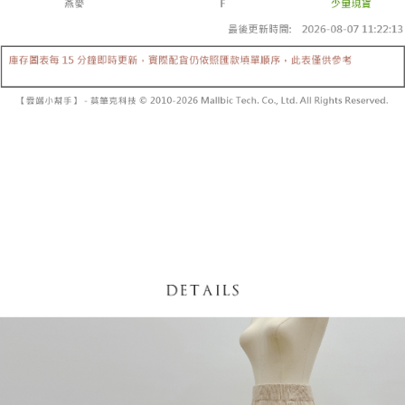
【「AFTEE先享後付」結帳流程】
醒簡訊。
１．於結帳方式選擇「AFTEE先享後付」後，將跳轉至「AFTEE先享後付」
2.透過簡訊連結打開帳單後，可選擇「超商條碼／台灣大直營門市／銀行轉
付款後全家取貨
結帳頁面，進行簡訊認證並確認金額後，即可完成結帳。
帳／街口支付／iPASS MONEY」等通路繳費。
２．訂單成立數日內，您將收到繳費通知簡訊。
每筆NT$60，滿NT$1,600(含以上)免運費
３．收到繳費通知簡訊後14天內，點擊此簡訊中的連結，可透過四大超商／
【注意事項】
ATM／網路銀行／等多元方式進行付款，方視為交易完成。
已關閉，請勿下單
1.本服務係由「台灣大哥大股份有限公司」（以下簡稱本公司）所提供，讓
※ 請注意：結帳手續完成當下不需立刻繳費，但若您需要取消訂單，請聯絡
用戶於交易時，得透過本服務購買商品或服務，並由商店將買賣／分期付款
每筆NT$10,000
購買商品的店家。未經商家同意取消之訂單仍視為有效，需透過AFTEE先享
買賣價金債權讓與本公司後，依約使用本公司帳單繳交帳款。
後付繳納相關費用。
2.基於同意付款使用「大哥付你分期」之契約關係目的，商店將以您的個人
已關閉，請勿下單(付取)
※ 交易是否成功請以「AFTEE先享後付 」之結帳頁面顯示為準，若有關於
資料（包含姓名、電話或地址）提供予台灣大哥大進項蒐集、處理及利用，
是否繳費成功／繳費後需取消欲退款等相關疑問，請聯繫「AFTEE先享後付
每筆NT$10,000
由本公司與您本人進行分期帳單所需資料之確認、核對及更正。
客戶支援中心」
https://netprotections.freshdesk.com/support/home
3.完整用戶服務條款，請詳閱以下連結：
https://oppay.tw/userRule
7-11取貨付款
【注意事項】
１．透過由恩沛科技股份有限公司提供之「AFTEE先享後付」服務完成之交
每筆NT$60，滿NT$1,800(含以上)免運費
易，需依本服務之必要範圍內提供個人資料，並將交易相關給付款項請求債
權轉讓予恩沛科技股份有限公司。
付款後7-11取貨
２．關於個人資料處理事宜，請瀏覽以下網址：
每筆NT$60，滿NT$1,600(含以上)免運費
https://aftee.tw/terms/#terms3
３．未成年的使用者請事先徵得法定代理人或監護人之同意方可使用
宅配
「AFTEE先享後付」，若未經同意申辦者引起之損失，本公司不負相關責
任。
每筆NT$100，滿NT$2,500(含以上)免運費
４．使用「AFTEE先享後付」時，將依據個別帳號之用戶狀況，依本公司即
時審查核予不同之上限額度；若仍有額度不足之情形，本公司將視審查結果
國家/地區配送
查看運費
請求用戶進行身份認證。