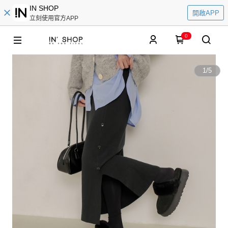
IN SHOP
開啟APP
立刻使用官方APP
0
1
/
5