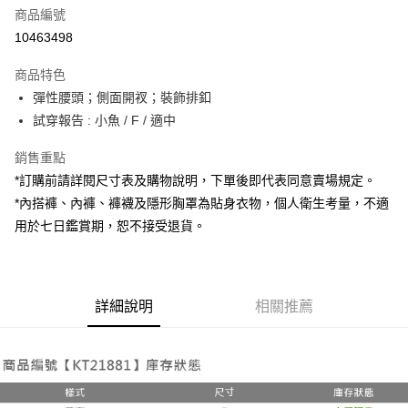
商品編號
超商取貨付款
10463498
LINE Pay
商品特色
Apple Pay
彈性腰頭；側面開衩；裝飾排釦
試穿報告 : 小魚 / F / 適中
街口支付
銷售重點
Google Pay
*訂購前請詳閱尺寸表及購物說明，下單後即代表同意賣場規定。
大哥付你分期
*內搭褲、內褲、褲襪及隱形胸罩為貼身衣物，個人衛生考量，不適
相關說明
用於七日鑑賞期，恕不接受退貨。
【大哥付你分期使用說明】
AFTEE先享後付
1.本服務由台灣大哥大提供，台灣大哥大用戶可立即使用無須另外申請。
2.付款方式選擇「大哥付你分期」，訂單成立後會自動跳轉到大哥付的交易
相關說明
流程，驗證手機門號後，選擇欲分期的期數、繳款截止日，確認付款後即完
【關於「AFTEE先享後付」】
成交易。
詳細說明
相關推薦
ATM付款
AFTEE先享後付是「在收到商品之後才付款」的支付方式。 讓您購物簡單
3.實際核准額度、可分期數及費用金額請依後續交易確認頁面所載為準。
便利好安心！
4.訂單成立30分鐘內，如未前往確認交易或遇審核未通過，訂單將自動取
１．簡單：不需註冊會員、不需綁卡、不需儲值。
運送方式
消。如遇「轉專審核」未通過狀況，表示未達大哥付你分期系統評分，恕無
２．便利：只要手機號碼，簡訊認證，即可結帳。
法說明評估內容。
３．安心：先確認商品／服務後，再付款。
全家取貨付款
【繳款方式說明】
1.分期款項不併入電信帳單，「大哥付你分期」於每月結算日後寄送繳費提
每筆NT$60，滿NT$1,800(含以上)免運費