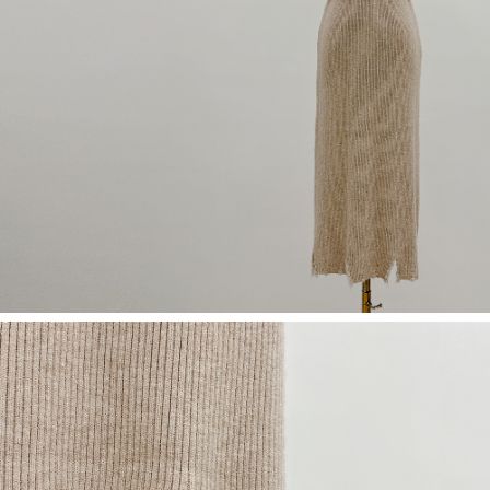
若款項超過繳費期限，將根據當次的金額加收年利率 16% 的逾期滯納金。
未成年的使用者，請事先徵得法定代理人或監護人之同意方可使用
AFTEE。
若您對於個人資料之處理、利用有任何疑問，或欲行使相關法律權利，請聯
繫恩沛科技股份有限公司。若您不同意我們將上開所示之個人資料，連同必
要之購買訂單資訊提供予 AFTEE ，或讓 AFTEE 蒐集處理利用您的個人資
料，請勿選用本服務。