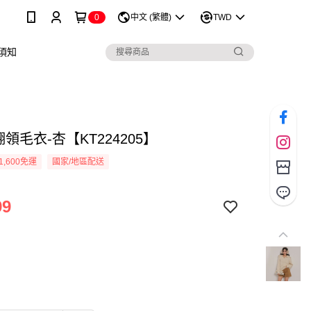
0
中文 (繁體)
TWD
須知
翻領毛衣-杏【KT224205】
1,600免運
國家/地區配送
99