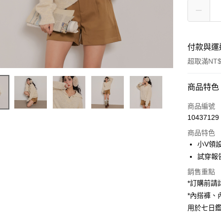
付款與運
超取滿NT$
付款方式
商品特色
信用卡一
商品編號
10437129
超商取貨
商品特色
LINE Pay
小V領
試穿報告 
Apple Pay
銷售重點
街口支付
*訂購前
*內搭褲
Google Pa
用於七日
大哥付你