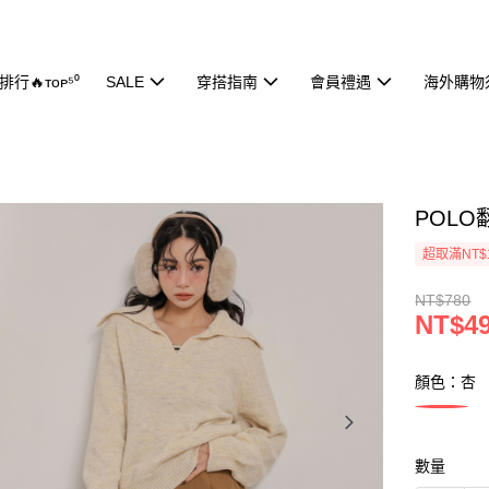
行🔥ᴛᴏᴘ⁵⁰
SALE
穿搭指南
會員禮遇
海外購物
POLO
超取滿NT$
NT$780
NT$4
顏色：杏
數量