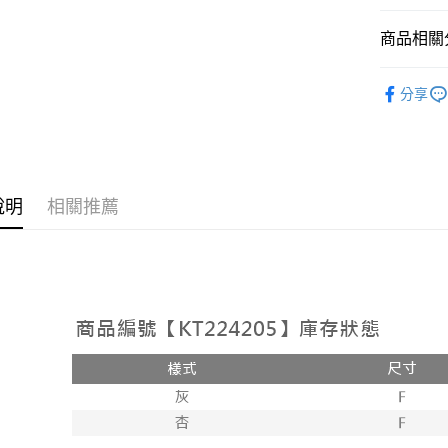
相關說明
【大哥付
商品相關分
AFTEE先
1.本服務
2.付款方
相關說明
➤𝙉𝙀𝙒 𝘼𝙍
流程，驗
【關於「A
分享
ATM付款
完成交易
AFTEE
人氣商品
3.實際核
便利好安
4.訂單成
１．簡單
消。如遇
２．便利
運送方式
無法說明
３．安心
【繳款方
全家取貨
說明
相關推薦
1.分期款
【「AFT
醒簡訊。
每筆NT$6
１．於結帳
2.透過簡
付」結帳
帳／街口支
付款後全
２．訂單
３．收到繳
每筆NT$6
【注意事
／ATM／
1.本服務
※ 請注意
已關閉，
用戶於交
絡購買商品
款買賣價
先享後付
每筆NT$10
2.基於同
※ 交易是
資料（包
是否繳費成
已關閉，請
用，由本
付客戶支
每筆NT$10
3.完整用
【注意事