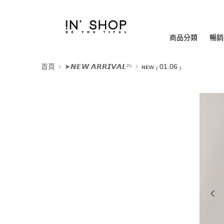
商品分類
暢銷排
首頁
➤𝙉𝙀𝙒 𝘼𝙍𝙍𝙄𝙑𝘼𝙇²⁵
ɴᴇᴡ ₍ 01.06 ₎