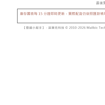
7-11取貨
１．透過由
交易，需
每筆NT$6
求債權轉
２．關於
付款後7-1
https://aft
每筆NT$6
３．未成
「AFTE
宅配
任。
４．使用「
每筆NT$1
即時審查
結果請求
國家/地區
５．嚴禁
形，恩沛
動。