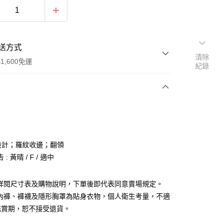
送方式
清除
1,600免運
紀錄
次付款
付款
設計；羅紋收邊；翻領
: 黃晴 / F / 適中
請詳閱尺寸表及購物說明，下單後即代表同意賣場規定。
、內褲、褲襪及隱形胸罩為貼身衣物，個人衛生考量，不適
y
鑑賞期，恕不接受退貨。
分期