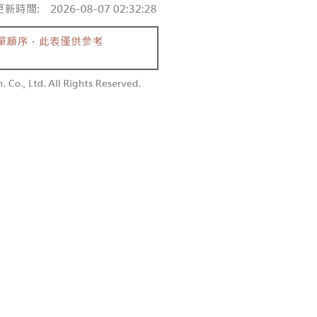
付款
恩沛科技股份有限公司提供之「AFTEE先享後付」服務完成之
依本服務之必要範圍內提供個人資料，並將交易相關給付款項請
0，滿NT$1,800(含以上)免運費
讓予恩沛科技股份有限公司。
個人資料處理事宜，請瀏覽以下網址：
1取貨
ee.tw/terms/#terms3
0，滿NT$1,600(含以上)免運費
年的使用者請事先徵得法定代理人或監護人之同意方可使用
E先享後付」，若未經同意申辦者引起之損失，本公司不負相關責
AFTEE先享後付」時，將依據個別帳號之用戶狀況，依本公司
00，滿NT$2,500(含以上)免運費
核予不同之上限額度；若仍有額度不足之情形，本公司將視審查
用戶進行身份認證。
配送
查看運費
一人註冊多個帳號或使用他人資訊註冊。若發現惡意使用之情
科技股份有限公司將有權停止該用戶之使用額度並採取法律行