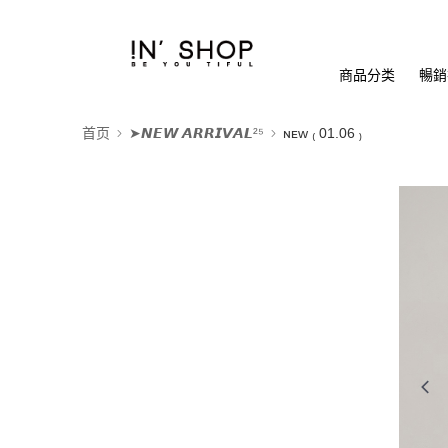
商品分类
暢銷排
首页
➤𝙉𝙀𝙒 𝘼𝙍𝙍𝙄𝙑𝘼𝙇²⁵
ɴᴇᴡ ₍ 01.06 ₎