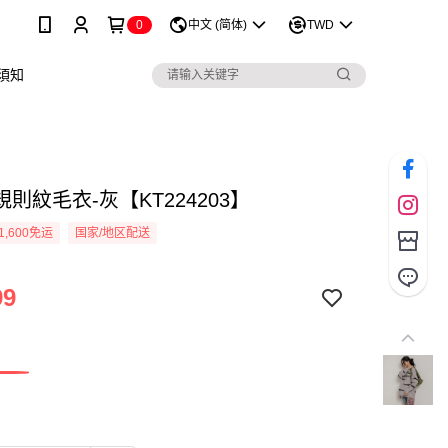
0
中文 (简体)
TWD
須知
則紋毛衣-灰【KT224203】
1,600免运
国家/地区配送
99