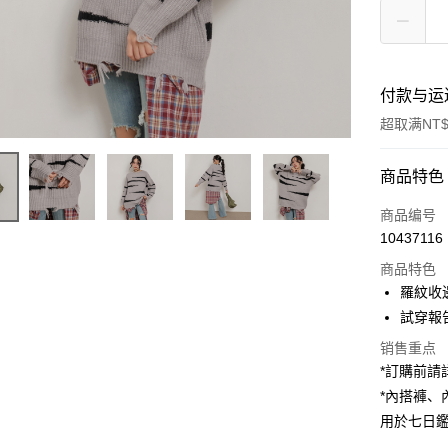
付款与运
超取满NT$
付款方式
商品特色
信用卡一
商品编号
10437116
超商取货
商品特色
LINE Pay
羅紋收
試穿報告 
Apple Pay
销售重点
街口支付
*訂購前
*內搭褲
Google Pa
用於七日
大哥付你