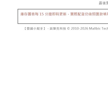
7-11取貨
2. 結帳金
3. 目前
每笔NT$6
三、聲明
付款後7-1
「AFTE
每笔NT$6
)所提供，
(包含但不
宅配
予 AFT
集、處理、
每笔NT$1
明』（
http
國家/地區
若款項超過
未成年的
AFTEE。
若您對於
聯繫恩沛
同必要之購
人資料，