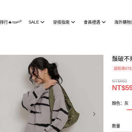
行🔥ᴛᴏᴘ⁵⁰
SALE
穿搭指南
會員禮遇
海外購物
鬚破不規
超取满NT$
NT$860
NT$5
顏色：灰
数量