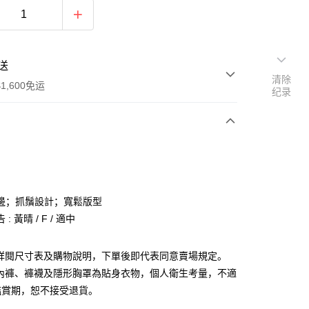
送
清除
1,600免运
纪录
次付款
付款
邊；抓鬚設計；寬鬆版型
: 黃晴 / F / 適中
請詳閱尺寸表及購物說明，下單後即代表同意賣場規定。
、內褲、褲襪及隱形胸罩為貼身衣物，個人衛生考量，不適
y
鑑賞期，恕不接受退貨。
分期