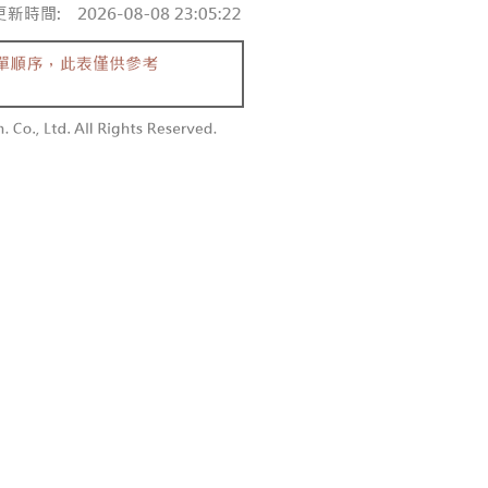
付款
額須大於NT$30
僅支援台灣會員
0，满NT$1,800(含以上)免运费
條款
1取貨
E先享後付」(下稱本服務)乃由恩沛科技股份有限公司(下稱 AFTEE
0，满NT$1,600(含以上)免运费
並由 AFTEE 向您收取款項。因使用本服務所須提供之個人資料
限於訂購人姓名、電話，收件人姓名、電話、收件地址)，將交付
EE 於本服務必要服務範圍內運用。關於 AFTEE 對於個人資料之蒐
利用，詳參 AFTEE 官網之『個人資料蒐集、處理及利用告知聲
00，满NT$2,500(含以上)免运费
s://aftee.tw/privacypolicy/
）。
配送
查看运费
繳費期限，將根據當次的金額加收年利率 16% 的逾期滯納金。
使用者，請事先徵得法定代理人或監護人之同意方可使用
個人資料之處理、利用有任何疑問，或欲行使相關法律權利，請
科技股份有限公司。若您不同意我們將上開所示之個人資料，連
買訂單資訊提供予 AFTEE ，或讓 AFTEE 蒐集處理利用您的個
請勿選用本服務。