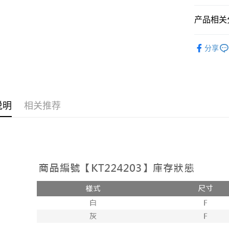
相关说明
【大哥付
产品相关分
AFTEE先
1. 本服
人月租型
相关说明
➤𝙉𝙀𝙒 𝘼𝙍
2. 付款
一、關於 A
分享
ATM付款
流程，验
1. 於付
人气商品
完成交易
窗。
3. 实际
2. 進行
4. 订单
3. 訂單
运送方式
消。如遇 
4. 下訂
容。
AFTEE 
全家取貨
说明
相关推荐
【缴款方
5. 收到
1. 分期
每笔NT$6
APP於四
短信。
2. 通过
付款後全
請留意繳費期
账／街口支付
享有最長 
每笔NT$6
【注意事
繳費期限，
已關閉，
1. 本服
算出。使用
过本服务
定能夠在期
每笔NT$10
本公司后
收到商品與
2. 基于
已關閉，請
资料（包
二、付款
每笔NT$10
用，由台
1. 初次
3. 完整
之上限額