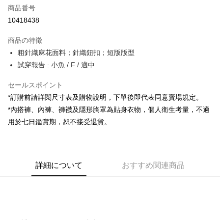
商品番号
コンビニ店頭代金引換
10418438
LINE Pay
商品の特徴
Apple Pay
粗針織麻花面料；針織鈕扣；短版版型
試穿報告 : 小魚 / F / 適中
JKOPAY
セールスポイント
Google Pay
*訂購前請詳閱尺寸表及購物說明，下單後即代表同意賣場規定。
OP Pay Later
*內搭褲、內褲、褲襪及隱形胸罩為貼身衣物，個人衛生考量，不適
説明
用於七日鑑賞期，恕不接受退貨。
【OP Pay Later 使用説明】
AFTEE代金後払い
1. 本サービスは台湾大哥大によって提供され、台湾大哥大のユーザーは追
加の申請なしで即時に利用可能です。
説明
2. 支払い方法で「OP Pay Later」を選択すると、注文が成立した後に自動
一、 AFTEE代金後払いについて
的に OP Pay Later の取引プロセスに移行し、携帯番号を確認後、分割払
ATM払い
詳細について
おすすめ関連商品
1.お支払い方法でAFTEE代金後払いを選択すると、携帯電話認証ウィンド
いの回数や支払い期限を選択し、支払いを確認すると取引が完了します。
ウが表示されます。
3. 実際の承認額、分割回数および費用については、後続の取引確認ページ
2.SMSで認証してお支払い手続を進めてください。
配送方法
を基準とします。
3.注文するときのお支払いは不要です。商品はご指定の住所に配送されま
4. 注文成立後30分以内に確認取引を行わない場合や審査が通過しない場
す。
全家取貨付款
合、注文は自動的にキャンセルされます。「転専審査」に未通過の状況が
4.ご注文が完了すると、携帯に支払い通知のSMSが届きます。アプリ会員
発生した場合は、システムの評価基準に達していないことを意味し、評価
配送毎にNT$60、NT$1,800以上で送料無料
の場合は、AFTEE アプリプッシュ通知が届きます。