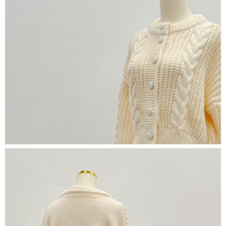
限らない）は、AFTEEに渡され当サービスで必要な範囲内で利用されま
す。AFTEEの個人情報の収集、処理、利用について、詳細はAFTEE公式ホ
ームページの『個人情報の収集、処理及び利用に関する声明』をご参照く
ださい（
https://aftee.tw/privacypolicy/
）。
AFTEEの初回ご利用の際に、審査を通過すれば、最高額がNT$10,000にな
ります。支払い期限を過ぎた場合、その金額に基づいて年利20%の遅延滞
納金が加算されます。未成年の利用者は、事前に法定代理人または後見人
の同意を得ればAFTEEをご利用いただけます。
個人情報の処理、利用について疑問がある、または関連する法律の権利を
行使したい場合は、ネットプロテクションズ
cs_tw@netprotections.co.jp
にご連絡ください。上記に示した個人情報を、必要な購入注文書とあわせ
てAFTEEにご提供いただく、またはAFTEEにあなたの個人情報の収集、処
理、利用を許可することににご同意いただけない場合は、当サービスを選
択しないでください。