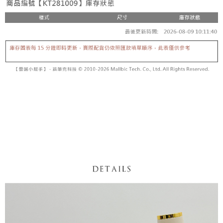
内容についての説明はいたしかねます。
5.商品受け取り時のお支払いは不要です。商品を確かめてから、SMSまた
付款後全家取貨
はアプリの通知に従って、4大コンビニ、またはATM/オンラインバンキン
グでお支払いください。
配送毎にNT$60、NT$1,600以上で送料無料
【支払い方法の説明】
1. 分割払いの金額は電信請求書に統合されず、「OP Pay Later」は毎月の
代金納付期限は最短で 14 日以内ですので、ご注意ください。AFTEE アプ
已關閉，請勿下單
締め日後に支払いリマインダーのSMSを送信します。
リをダウンロードして AFTEE 会員になるとお支払い期限を最長 45 日以内
2. SMSのリンクを通じて請求書を開いた後、「コンビニバーコード／台湾
配送毎にNT$10,000
まで延長できます。
大直営店舗／銀行振込／街口支払い／iPASS MONEY」などのチャネルで
支払いを選択できます。
已關閉，請勿下單(付取)
お支払期限は、ショップが請求した期日と、AFTEEで延長できる日数をも
とに計算されます。AFTEEで注文すると、商品を受け取るまで支払い期限
配送毎にNT$10,000
【注意事項】
を延長できますが、商品を期限内に受け取れない場合があります（例：予
1. 本サービスは「台湾大哥大株式会社」（以下「当社」といいます）によ
約商品や商品到着日が比較的遅い商品）。そのため、商品到着の有無に関
7-11取貨付款
って提供され、ユーザーが取引時に本サービスを通じて商品やサービスを
わらず、AFTEEで指定された期限内にお支払いください。
購入できるようにし、店舗が売買／分割払い売買の債権を当社に譲渡した
配送毎にNT$60、NT$1,800以上で送料無料
後、契約に基づいて当社の請求書で帳款を支払うことになります。
二、支払い限度額
2. 「OP Pay Later」を利用する契約関係の目的から、店舗はあなたの個人
付款後7-11取貨
1.初回 AFTEEを ご利用の際に、認証結果及び当社の審査の結果に基づ
情報（名前、電話または住所を含む）を台湾大哥大に提供し、収集、処理
き、限度額が設定されます。
配送毎にNT$60、NT$1,600以上で送料無料
および利用するために、当社があなた本人と分割請求書に必要な情報の確
2.決済金額は最低NT$20です。
認、照合および修正を行います。
3.現在、台湾の会員のみご利用いただけます。
宅配
3. 完全なユーザーサービス規約については、以下のリンクを参照してくだ
さい：
https://oppay.tw/userRule
三、利用規約「AFTEE代金後払い」（以下当サービスという）はネットプ
配送毎にNT$100、NT$2,500以上で送料無料
ロテクションズ（以下 AFTEE という）が提供し、AFTEEが代金を徴収し
ます。当サービスご利用の際に提供しなければならない個人情報（注文者
國家/地區配送
送料を確認
の氏名、電話番号、受取人の氏名、電話番号、受取人住所を含むがこれに