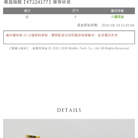
【「AFTEE先享後付」結帳流程】
醒簡訊。
１．於結帳方式選擇「AFTEE先享後付」後，將跳轉至「AFTEE先享後付」
2.透過簡訊連結打開帳單後，可選擇「超商條碼／台灣大直營門市／銀行轉
付款後全家取貨
結帳頁面，進行簡訊認證並確認金額後，即可完成結帳。
帳／街口支付／iPASS MONEY」等通路繳費。
２．訂單成立數日內，您將收到繳費通知簡訊。
每筆NT$60，滿NT$1,600(含以上)免運費
３．收到繳費通知簡訊後14天內，點擊此簡訊中的連結，可透過四大超商／
【注意事項】
ATM／網路銀行／等多元方式進行付款，方視為交易完成。
已關閉，請勿下單
1.本服務係由「台灣大哥大股份有限公司」（以下簡稱本公司）所提供，讓
※ 請注意：結帳手續完成當下不需立刻繳費，但若您需要取消訂單，請聯絡
用戶於交易時，得透過本服務購買商品或服務，並由商店將買賣／分期付款
每筆NT$10,000
購買商品的店家。未經商家同意取消之訂單仍視為有效，需透過AFTEE先享
買賣價金債權讓與本公司後，依約使用本公司帳單繳交帳款。
後付繳納相關費用。
2.基於同意付款使用「大哥付你分期」之契約關係目的，商店將以您的個人
已關閉，請勿下單(付取)
※ 交易是否成功請以「AFTEE先享後付 」之結帳頁面顯示為準，若有關於
資料（包含姓名、電話或地址）提供予台灣大哥大進項蒐集、處理及利用，
是否繳費成功／繳費後需取消欲退款等相關疑問，請聯繫「AFTEE先享後付
每筆NT$10,000
由本公司與您本人進行分期帳單所需資料之確認、核對及更正。
客戶支援中心」
https://netprotections.freshdesk.com/support/home
3.完整用戶服務條款，請詳閱以下連結：
https://oppay.tw/userRule
7-11取貨付款
【注意事項】
１．透過由恩沛科技股份有限公司提供之「AFTEE先享後付」服務完成之交
每筆NT$60，滿NT$1,800(含以上)免運費
易，需依本服務之必要範圍內提供個人資料，並將交易相關給付款項請求債
權轉讓予恩沛科技股份有限公司。
付款後7-11取貨
２．關於個人資料處理事宜，請瀏覽以下網址：
每筆NT$60，滿NT$1,600(含以上)免運費
https://aftee.tw/terms/#terms3
３．未成年的使用者請事先徵得法定代理人或監護人之同意方可使用
宅配
「AFTEE先享後付」，若未經同意申辦者引起之損失，本公司不負相關責
任。
每筆NT$100，滿NT$2,500(含以上)免運費
４．使用「AFTEE先享後付」時，將依據個別帳號之用戶狀況，依本公司即
時審查核予不同之上限額度；若仍有額度不足之情形，本公司將視審查結果
國家/地區配送
查看運費
請求用戶進行身份認證。