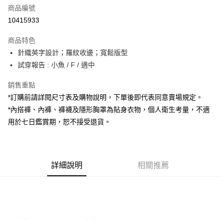
商品編號
超商取貨付款
10415933
LINE Pay
商品特色
Apple Pay
針織英字設計；羅紋收邊；寬鬆版型
試穿報告 : 小魚 / F / 適中
街口支付
銷售重點
Google Pay
*訂購前請詳閱尺寸表及購物說明，下單後即代表同意賣場規定。
大哥付你分期
*內搭褲、內褲、褲襪及隱形胸罩為貼身衣物，個人衛生考量，不適
相關說明
用於七日鑑賞期，恕不接受退貨。
【大哥付你分期使用說明】
AFTEE先享後付
1.本服務由台灣大哥大提供，台灣大哥大用戶可立即使用無須另外申請。
2.付款方式選擇「大哥付你分期」，訂單成立後會自動跳轉到大哥付的交易
相關說明
流程，驗證手機門號後，選擇欲分期的期數、繳款截止日，確認付款後即完
【關於「AFTEE先享後付」】
成交易。
詳細說明
相關推薦
ATM付款
AFTEE先享後付是「在收到商品之後才付款」的支付方式。 讓您購物簡單
3.實際核准額度、可分期數及費用金額請依後續交易確認頁面所載為準。
便利好安心！
4.訂單成立30分鐘內，如未前往確認交易或遇審核未通過，訂單將自動取
１．簡單：不需註冊會員、不需綁卡、不需儲值。
運送方式
消。如遇「轉專審核」未通過狀況，表示未達大哥付你分期系統評分，恕無
２．便利：只要手機號碼，簡訊認證，即可結帳。
法說明評估內容。
３．安心：先確認商品／服務後，再付款。
全家取貨付款
【繳款方式說明】
1.分期款項不併入電信帳單，「大哥付你分期」於每月結算日後寄送繳費提
每筆NT$60，滿NT$1,800(含以上)免運費