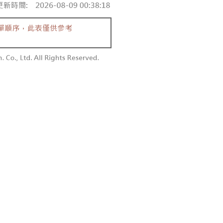
付款
額須大於NT$30
僅支援台灣會員
0，满NT$1,800(含以上)免运费
條款
1取貨
E先享後付」(下稱本服務)乃由恩沛科技股份有限公司(下稱 AFTEE
0，满NT$1,600(含以上)免运费
並由 AFTEE 向您收取款項。因使用本服務所須提供之個人資料
限於訂購人姓名、電話，收件人姓名、電話、收件地址)，將交付
EE 於本服務必要服務範圍內運用。關於 AFTEE 對於個人資料之蒐
利用，詳參 AFTEE 官網之『個人資料蒐集、處理及利用告知聲
00，满NT$2,500(含以上)免运费
s://aftee.tw/privacypolicy/
）。
配送
查看运费
繳費期限，將根據當次的金額加收年利率 16% 的逾期滯納金。
使用者，請事先徵得法定代理人或監護人之同意方可使用
個人資料之處理、利用有任何疑問，或欲行使相關法律權利，請
科技股份有限公司。若您不同意我們將上開所示之個人資料，連
買訂單資訊提供予 AFTEE ，或讓 AFTEE 蒐集處理利用您的個
請勿選用本服務。