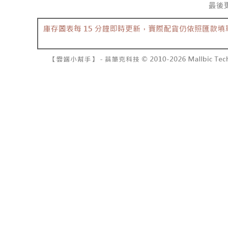
7-11取貨
2. 結帳金
3. 目前
每笔NT$6
三、聲明
付款後7-1
「AFTE
每笔NT$6
)所提供，
(包含但不
宅配
予 AFT
集、處理、
每笔NT$1
明』（
http
國家/地區
若款項超過
未成年的
AFTEE。
若您對於
聯繫恩沛
同必要之購
人資料，