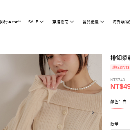
行🔥ᴛᴏᴘ⁵⁰
SALE
穿搭指南
會員禮遇
海外購物
排釦柔軟
超取满NT$
NT$740
NT$4
顏色：白
数量