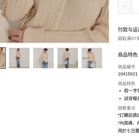
付款与运
超取满NT$
付款方式
商品特色
信用卡一
商品编号
10415621
超商取货
商品特色
LINE Pay
假一字
試穿報告 
Apple Pay
销售重点
街口支付
*訂購前
*內搭褲
Google Pa
用於七日
大哥付你