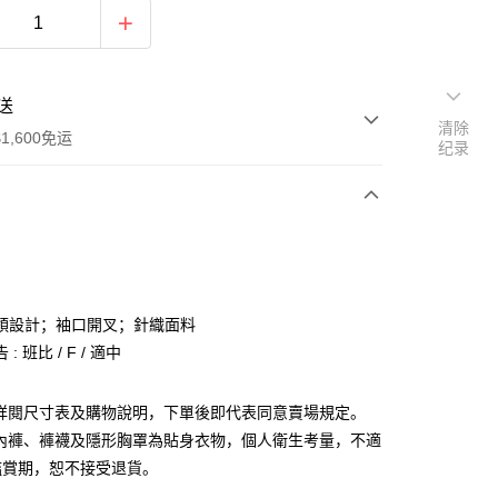
送
清除
1,600免运
纪录
次付款
付款
領設計；袖口開叉；針織面料
: 班比 / F / 適中
請詳閱尺寸表及購物說明，下單後即代表同意賣場規定。
、內褲、褲襪及隱形胸罩為貼身衣物，個人衛生考量，不適
y
鑑賞期，恕不接受退貨。
分期