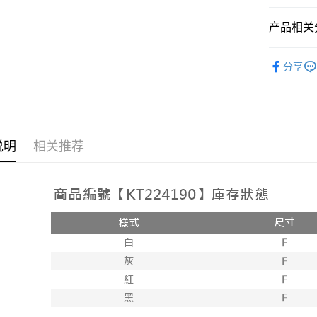
相关说明
【大哥付
产品相关分
AFTEE先
1. 本服
人月租型
相关说明
人气商品
2. 付款
一、關於 A
分享
ATM付款
流程，验
1. 於付
【上衣】
完成交易
窗。
3. 实际
2. 進行
4. 订单
3. 訂單
运送方式
消。如遇 
4. 下訂
容。
AFTEE 
全家取貨
说明
相关推荐
【缴款方
5. 收到
1. 分期
每笔NT$6
APP於四
短信。
2. 通过
付款後全
請留意繳費期
账／街口支付
享有最長 
每笔NT$6
【注意事
繳費期限，
已關閉，
1. 本服
算出。使用
过本服务
定能夠在期
每笔NT$10
本公司后
收到商品與
2. 基于
已關閉，請
资料（包
二、付款
每笔NT$10
用，由台
1. 初次
3. 完整
之上限額