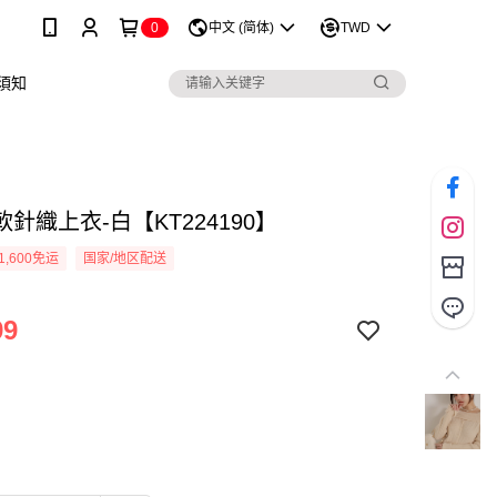
0
中文 (简体)
TWD
須知
針織上衣-白【KT224190】
1,600免运
国家/地区配送
99