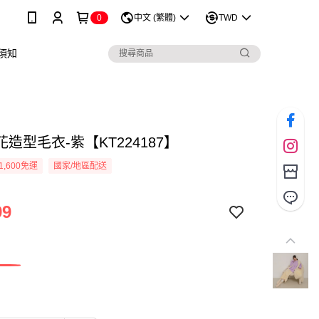
0
中文 (繁體)
TWD
須知
造型毛衣-紫【KT224187】
1,600免運
國家/地區配送
99