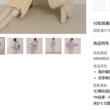
付款與運
超取滿NT$
付款方式
商品特色
信用卡一
商品編號
10415612
超商取貨
商品特色
LINE Pay
粗針織
試穿報告 
Apple Pay
銷售重點
街口支付
*訂購前
*內搭褲
Google Pa
用於七日
大哥付你