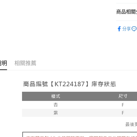
相關說明
【大哥付
商品相關分
AFTEE先
1.本服務
2.付款方
相關說明
人氣商品
流程，驗
【關於「A
分享
ATM付款
完成交易
AFTEE
3.實際核
便利好安
4.訂單成
１．簡單
消。如遇
２．便利
運送方式
無法說明
３．安心
【繳款方
全家取貨
說明
相關推薦
1.分期款
【「AFT
醒簡訊。
每筆NT$6
１．於結帳
2.透過簡
付」結帳
帳／街口支
付款後全
２．訂單
３．收到繳
每筆NT$6
【注意事
／ATM／
1.本服務
※ 請注意
已關閉，
用戶於交
絡購買商品
款買賣價
先享後付
每筆NT$10
2.基於同
※ 交易是
資料（包
是否繳費成
已關閉，請
用，由本
付客戶支
每筆NT$10
3.完整用
【注意事