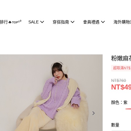
行🔥ᴛᴏᴘ⁵⁰
SALE
穿搭指南
會員禮遇
海外購物
粉嫩麻花
超取滿NT$
NT$760
NT$4
顏色：紫
數量