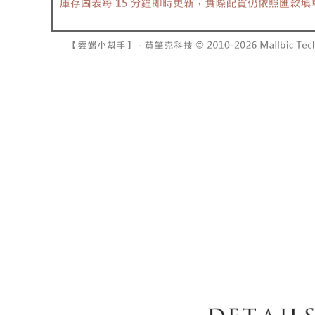
7-11取貨
１．透過由
交易，需
每筆NT$6
求債權轉
２．關於
付款後7-1
https://aft
每筆NT$6
３．未成
「AFTE
宅配
任。
４．使用「
每筆NT$1
即時審查
結果請求
國家/地區
５．嚴禁
形，恩沛
動。