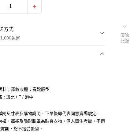
送方式
清除
1,600免運
紀錄
次付款
付款
面料；羅紋收邊；寬鬆版型
: 班比 / F / 適中
請詳閱尺寸表及購物說明，下單後即代表同意賣場規定。
、內褲、褲襪及隱形胸罩為貼身衣物，個人衛生考量，不適
y
鑑賞期，恕不接受退貨。
分期