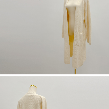
若款項超過繳費期限，將根據當次的金額加收年利率 16% 的逾期滯納金。
未成年的使用者，請事先徵得法定代理人或監護人之同意方可使用
AFTEE。
若您對於個人資料之處理、利用有任何疑問，或欲行使相關法律權利，請聯
繫恩沛科技股份有限公司。若您不同意我們將上開所示之個人資料，連同必
要之購買訂單資訊提供予 AFTEE ，或讓 AFTEE 蒐集處理利用您的個人資
料，請勿選用本服務。