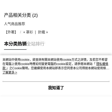
产品相关分类 (2)
人气商品推荐
【外著】
◖ 罩衫 ❘ 針織 ◗
本分类热销
全站排行
本網站中使用cookie，欲查詢有關本網站使用cookie方式之詳情，及若您不希望
热门标签
在電腦上使用cookie時應如何變更電腦的cookie設定，請參閱本網站「
隱私權條
款
」之Cookie聲明。您繼續使用本網站即表示您同意本公司得按本網站使用條款
之Cookie聲明使用cookie。
了解更多 >
我知道了