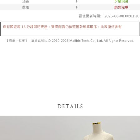
5. 收到商品當下無需繳費，確認無誤後，請再利用繳費通知簡訊或AFTEE
1. 分期款项不并入电信账单，“大哥付你分期”于每月结算日后寄送缴费提醒
APP於四大便利商店‧ATM/網銀等方式進行付款。
短信。
付款後全家取貨
2. 通过短信链接打开账单后，可选择 “超商条码／台湾大直营门市／银行转
請留意繳費期限為 14 天。唯有下載 AFTEE App 成為 AFTEE 會員者方能享
每笔NT$60，满NT$1,600(含以上)免运费
账／街口支付／iPASS MONEY”等通路缴费。
有最長 45 天內付款之服務。
已關閉，請勿下單
【注意事项】
繳費期限，為商家向您請款的時間，再加上使用AFTEE可延長的天數所計算
1. 本服务系由 “台湾大哥大股份有限公司”所提供，让用户于交易时，得通过
每笔NT$10,000
出。使用AFTEE下訂可以延長您收到商品前的繳費天數，但無法保證一定能
本服务购买商品或服务，并由商店将买卖／分期付款买卖价金债权让与本公
夠在期限內收到商品(例如:預購商品或預計到貨時間較長者)。因此無論收到
司后，依约使用本公司账单缴交账款。
已關閉，請勿下單(付取)
商品與否，仍需要請您在AFTEE規定的時間內完成繳費。
2. 基于同意付款使用 “大哥付你分期”之契约关系目的，商店将以您的个人资
每笔NT$10,000
料（包含姓名、电话或地址）提供予台湾大哥大进项收集、处理及利用，由
二、付款限制
台湾大哥大与本人进行分期账单所需资料之确认、核对及更正。
1. 初次使用 AFTEE 時，將依認證結果及本公司審查結果，核予每個人不同
7-11取貨付款
3. 完整用户服务条款，请详阅以下链接：
https://oppay.tw/userRule
之上限額度
2. 結帳金額須大於NT$30
每笔NT$60，满NT$1,800(含以上)免运费
3. 目前僅支援台灣會員
付款後7-11取貨
三、聲明條款
每笔NT$60，满NT$1,600(含以上)免运费
「AFTEE先享後付」(下稱本服務)乃由恩沛科技股份有限公司(下稱 AFTEE )
所提供，並由 AFTEE 向您收取款項。因使用本服務所須提供之個人資料(包
宅配
含但不限於訂購人姓名、電話，收件人姓名、電話、收件地址)，將交付予
AFTEE 於本服務必要服務範圍內運用。關於 AFTEE 對於個人資料之蒐集、
每笔NT$100，满NT$2,500(含以上)免运费
處理、利用，詳參 AFTEE 官網之『個人資料蒐集、處理及利用告知聲明』
（
https://aftee.tw/privacypolicy/
）。
國家/地區配送
查看运费