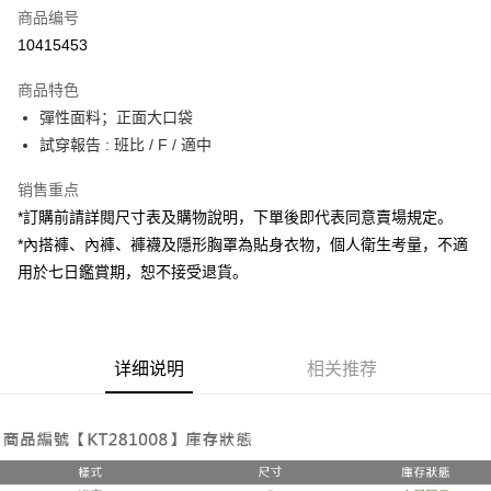
商品编号
超商取货付款
10415453
LINE Pay
商品特色
Apple Pay
彈性面料；正面大口袋
試穿報告 : 班比 / F / 適中
街口支付
销售重点
Google Pay
*訂購前請詳閱尺寸表及購物說明，下單後即代表同意賣場規定。
大哥付你分期
*內搭褲、內褲、褲襪及隱形胸罩為貼身衣物，個人衛生考量，不適
相关说明
用於七日鑑賞期，恕不接受退貨。
【大哥付你分期使用说明】
AFTEE先享后付
1. 本服务由台湾大哥大提供，电信用户可立即使用无须另外申请。（限个人
月租型门号，不开放公司户及预付卡使用）
相关说明
2. 付款方式选择 “大哥付你分期”，订单成立后会自动跳转到大哥付的交易流
一、關於 AFTEE先享後付
程，验证手机门号后，选择欲分期的期数、缴款截止日，确认付款后即完成
详细说明
相关推荐
ATM付款
1. 於付款方式選擇AFTEE先享後付，將跳出AFTEE先享後付手機驗證視
交易。
窗。
3. 实际核准额度、可分期数及费用金额请依后续交易确认页面所载为准。
2. 進行簡訊驗證之後，即可完成結帳手續。
运送方式
4. 订单成立30分钟内，如未前往确认交易或遇审核未通过，订单将自动取
3. 訂單確認後不需事先繳費，商品會配送至您的指定地址。
消。如遇 “转专审核”未通过状况，表示未达系统评分，恕无法说明评估内
4. 下訂完成後，您的手機會收到一封繳費通知簡訊，APP會員則會收到
全家取貨付款
容。
AFTEE APP推播通知。
【缴款方式说明】
每笔NT$60，满NT$1,800(含以上)免运费