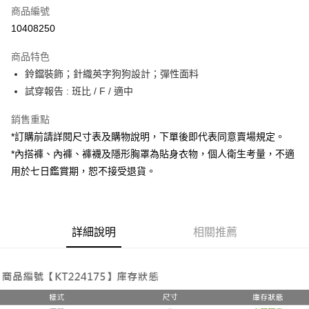
商品編號
超商取貨付款
10408250
LINE Pay
商品特色
Apple Pay
鈴鐺裝飾；針織英字狗狗設計；彈性面料
試穿報告 : 班比 / F / 適中
街口支付
銷售重點
Google Pay
*訂購前請詳閱尺寸表及購物說明，下單後即代表同意賣場規定。
大哥付你分期
*內搭褲、內褲、褲襪及隱形胸罩為貼身衣物，個人衛生考量，不適
相關說明
用於七日鑑賞期，恕不接受退貨。
【大哥付你分期使用說明】
AFTEE先享後付
1.本服務由台灣大哥大提供，台灣大哥大用戶可立即使用無須另外申請。
2.付款方式選擇「大哥付你分期」，訂單成立後會自動跳轉到大哥付的交易
相關說明
流程，驗證手機門號後，選擇欲分期的期數、繳款截止日，確認付款後即完
【關於「AFTEE先享後付」】
成交易。
詳細說明
相關推薦
ATM付款
AFTEE先享後付是「在收到商品之後才付款」的支付方式。 讓您購物簡單
3.實際核准額度、可分期數及費用金額請依後續交易確認頁面所載為準。
便利好安心！
4.訂單成立30分鐘內，如未前往確認交易或遇審核未通過，訂單將自動取
１．簡單：不需註冊會員、不需綁卡、不需儲值。
運送方式
消。如遇「轉專審核」未通過狀況，表示未達大哥付你分期系統評分，恕無
２．便利：只要手機號碼，簡訊認證，即可結帳。
法說明評估內容。
３．安心：先確認商品／服務後，再付款。
全家取貨付款
【繳款方式說明】
1.分期款項不併入電信帳單，「大哥付你分期」於每月結算日後寄送繳費提
每筆NT$60，滿NT$1,800(含以上)免運費