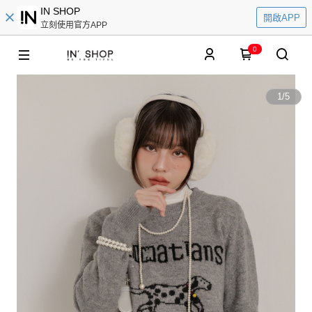
IN SHOP
開啟APP
立刻使用官方APP
0
1
/
5