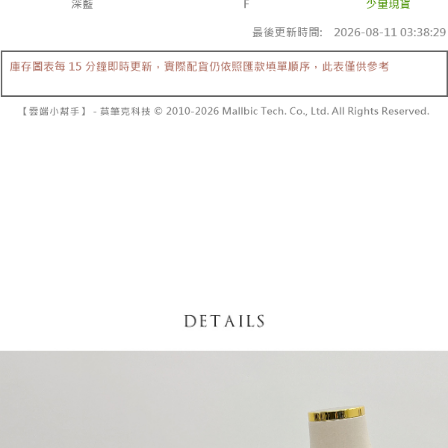
【「AFTEE先享後付」結帳流程】
醒簡訊。
１．於結帳方式選擇「AFTEE先享後付」後，將跳轉至「AFTEE先享後付」
2.透過簡訊連結打開帳單後，可選擇「超商條碼／台灣大直營門市／銀行轉
付款後全家取貨
結帳頁面，進行簡訊認證並確認金額後，即可完成結帳。
帳／街口支付／iPASS MONEY」等通路繳費。
２．訂單成立數日內，您將收到繳費通知簡訊。
每筆NT$60，滿NT$1,600(含以上)免運費
３．收到繳費通知簡訊後14天內，點擊此簡訊中的連結，可透過四大超商／
【注意事項】
ATM／網路銀行／等多元方式進行付款，方視為交易完成。
已關閉，請勿下單
1.本服務係由「台灣大哥大股份有限公司」（以下簡稱本公司）所提供，讓
※ 請注意：結帳手續完成當下不需立刻繳費，但若您需要取消訂單，請聯絡
用戶於交易時，得透過本服務購買商品或服務，並由商店將買賣／分期付款
每筆NT$10,000
購買商品的店家。未經商家同意取消之訂單仍視為有效，需透過AFTEE先享
買賣價金債權讓與本公司後，依約使用本公司帳單繳交帳款。
後付繳納相關費用。
2.基於同意付款使用「大哥付你分期」之契約關係目的，商店將以您的個人
已關閉，請勿下單(付取)
※ 交易是否成功請以「AFTEE先享後付 」之結帳頁面顯示為準，若有關於
資料（包含姓名、電話或地址）提供予台灣大哥大進項蒐集、處理及利用，
是否繳費成功／繳費後需取消欲退款等相關疑問，請聯繫「AFTEE先享後付
每筆NT$10,000
由本公司與您本人進行分期帳單所需資料之確認、核對及更正。
客戶支援中心」
https://netprotections.freshdesk.com/support/home
3.完整用戶服務條款，請詳閱以下連結：
https://oppay.tw/userRule
7-11取貨付款
【注意事項】
１．透過由恩沛科技股份有限公司提供之「AFTEE先享後付」服務完成之交
每筆NT$60，滿NT$1,800(含以上)免運費
易，需依本服務之必要範圍內提供個人資料，並將交易相關給付款項請求債
權轉讓予恩沛科技股份有限公司。
付款後7-11取貨
２．關於個人資料處理事宜，請瀏覽以下網址：
每筆NT$60，滿NT$1,600(含以上)免運費
https://aftee.tw/terms/#terms3
３．未成年的使用者請事先徵得法定代理人或監護人之同意方可使用
宅配
「AFTEE先享後付」，若未經同意申辦者引起之損失，本公司不負相關責
任。
每筆NT$100，滿NT$2,500(含以上)免運費
４．使用「AFTEE先享後付」時，將依據個別帳號之用戶狀況，依本公司即
時審查核予不同之上限額度；若仍有額度不足之情形，本公司將視審查結果
國家/地區配送
查看運費
請求用戶進行身份認證。