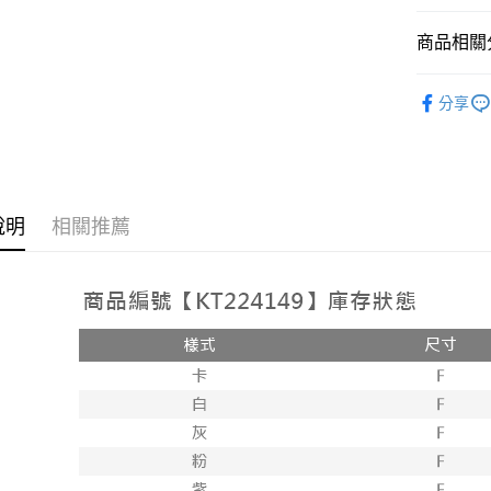
相關說明
【大哥付
商品相關分
AFTEE先
1.本服務
2.付款方
相關說明
人氣商品
流程，驗
【關於「A
分享
ATM付款
完成交易
AFTEE
3.實際核
便利好安
4.訂單成
１．簡單
消。如遇
２．便利
運送方式
無法說明
３．安心
【繳款方
全家取貨
說明
相關推薦
1.分期款
【「AFT
醒簡訊。
每筆NT$6
１．於結帳
2.透過簡
付」結帳
帳／街口支
付款後全
２．訂單
３．收到繳
每筆NT$6
【注意事
／ATM／
1.本服務
※ 請注意
已關閉，
用戶於交
絡購買商品
款買賣價
先享後付
每筆NT$10
2.基於同
※ 交易是
資料（包
是否繳費成
已關閉，請
用，由本
付客戶支
每筆NT$10
3.完整用
【注意事