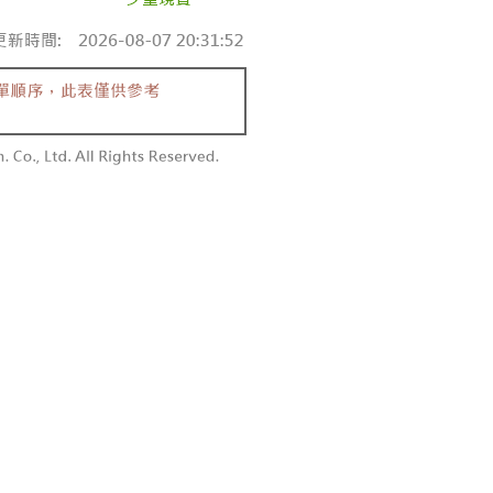
付款
恩沛科技股份有限公司提供之「AFTEE先享後付」服務完成之
依本服務之必要範圍內提供個人資料，並將交易相關給付款項請
0，滿NT$1,800(含以上)免運費
讓予恩沛科技股份有限公司。
個人資料處理事宜，請瀏覽以下網址：
1取貨
ee.tw/terms/#terms3
0，滿NT$1,600(含以上)免運費
年的使用者請事先徵得法定代理人或監護人之同意方可使用
E先享後付」，若未經同意申辦者引起之損失，本公司不負相關責
AFTEE先享後付」時，將依據個別帳號之用戶狀況，依本公司
00，滿NT$2,500(含以上)免運費
核予不同之上限額度；若仍有額度不足之情形，本公司將視審查
用戶進行身份認證。
配送
查看運費
一人註冊多個帳號或使用他人資訊註冊。若發現惡意使用之情
科技股份有限公司將有權停止該用戶之使用額度並採取法律行