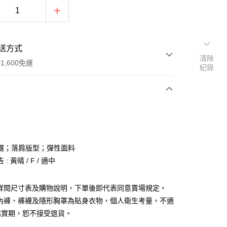
送方式
清除
1,600免運
紀錄
次付款
付款
擺；落肩版型；彈性面料
: 黃晴 / F / 適中
請詳閱尺寸表及購物說明，下單後即代表同意賣場規定。
、內褲、褲襪及隱形胸罩為貼身衣物，個人衛生考量，不適
y
鑑賞期，恕不接受退貨。
分期