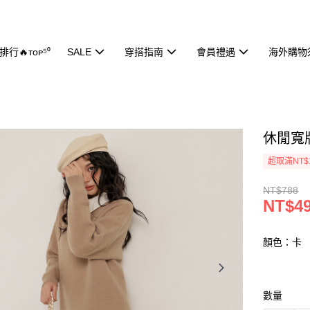
行🔥ᴛᴏᴘ⁵⁰
SALE
穿搭指南
會員禮遇
海外購物
休閒寬版
超取滿NT$
NT$788
NT$4
顏色：卡
數量