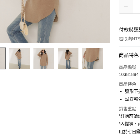
付款與運
超取滿NT$
付款方式
商品特色
信用卡一
商品編號
10381884
超商取貨
商品特色
LINE Pay
弧形下
試穿報告 
Apple Pay
銷售重點
街口支付
*訂購前
*內搭褲
Google Pa
用於七日
大哥付你