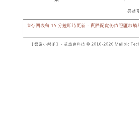
7-11取貨
１．透過由
交易，需
每筆NT$6
求債權轉
２．關於
付款後7-1
https://aft
每筆NT$6
３．未成
「AFTE
宅配
任。
４．使用「
每筆NT$1
即時審查
結果請求
國家/地區
５．嚴禁
形，恩沛
動。