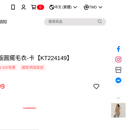
0
中文 (繁體)
TWD
須知
圓擺毛衣-卡【KT224149】
1,600免運
國家/地區配送
99