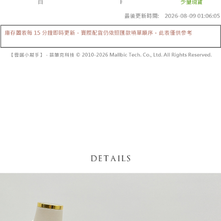
【「AFTEE先享後付」結帳流程】
醒簡訊。
１．於結帳方式選擇「AFTEE先享後付」後，將跳轉至「AFTEE先享後付」
2.透過簡訊連結打開帳單後，可選擇「超商條碼／台灣大直營門市／銀行轉
付款後全家取貨
結帳頁面，進行簡訊認證並確認金額後，即可完成結帳。
帳／街口支付／iPASS MONEY」等通路繳費。
２．訂單成立數日內，您將收到繳費通知簡訊。
每筆NT$60，滿NT$1,600(含以上)免運費
３．收到繳費通知簡訊後14天內，點擊此簡訊中的連結，可透過四大超商／
【注意事項】
ATM／網路銀行／等多元方式進行付款，方視為交易完成。
已關閉，請勿下單
1.本服務係由「台灣大哥大股份有限公司」（以下簡稱本公司）所提供，讓
※ 請注意：結帳手續完成當下不需立刻繳費，但若您需要取消訂單，請聯絡
用戶於交易時，得透過本服務購買商品或服務，並由商店將買賣／分期付款
每筆NT$10,000
購買商品的店家。未經商家同意取消之訂單仍視為有效，需透過AFTEE先享
買賣價金債權讓與本公司後，依約使用本公司帳單繳交帳款。
後付繳納相關費用。
2.基於同意付款使用「大哥付你分期」之契約關係目的，商店將以您的個人
已關閉，請勿下單(付取)
※ 交易是否成功請以「AFTEE先享後付 」之結帳頁面顯示為準，若有關於
資料（包含姓名、電話或地址）提供予台灣大哥大進項蒐集、處理及利用，
是否繳費成功／繳費後需取消欲退款等相關疑問，請聯繫「AFTEE先享後付
每筆NT$10,000
由本公司與您本人進行分期帳單所需資料之確認、核對及更正。
客戶支援中心」
https://netprotections.freshdesk.com/support/home
3.完整用戶服務條款，請詳閱以下連結：
https://oppay.tw/userRule
7-11取貨付款
【注意事項】
１．透過由恩沛科技股份有限公司提供之「AFTEE先享後付」服務完成之交
每筆NT$60，滿NT$1,800(含以上)免運費
易，需依本服務之必要範圍內提供個人資料，並將交易相關給付款項請求債
權轉讓予恩沛科技股份有限公司。
付款後7-11取貨
２．關於個人資料處理事宜，請瀏覽以下網址：
每筆NT$60，滿NT$1,600(含以上)免運費
https://aftee.tw/terms/#terms3
３．未成年的使用者請事先徵得法定代理人或監護人之同意方可使用
宅配
「AFTEE先享後付」，若未經同意申辦者引起之損失，本公司不負相關責
任。
每筆NT$100，滿NT$2,500(含以上)免運費
４．使用「AFTEE先享後付」時，將依據個別帳號之用戶狀況，依本公司即
時審查核予不同之上限額度；若仍有額度不足之情形，本公司將視審查結果
國家/地區配送
查看運費
請求用戶進行身份認證。