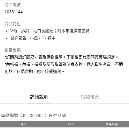
商品編號
超商取貨付款
10381144
LINE Pay
商品特色
Apple Pay
V領；排釦；袖口長羅紋；附本布掛脖帶裝飾
試穿報告 : 小魚 / F / 適中
街口支付
銷售重點
Google Pay
*訂購前請詳閱尺寸表及購物說明，下單後即代表同意賣場規定。
大哥付你分期
*內搭褲、內褲、褲襪及隱形胸罩為貼身衣物，個人衛生考量，不適
相關說明
用於七日鑑賞期，恕不接受退貨。
【大哥付你分期使用說明】
AFTEE先享後付
1.本服務由台灣大哥大提供，台灣大哥大用戶可立即使用無須另外申請。
2.付款方式選擇「大哥付你分期」，訂單成立後會自動跳轉到大哥付的交易
相關說明
流程，驗證手機門號後，選擇欲分期的期數、繳款截止日，確認付款後即完
【關於「AFTEE先享後付」】
成交易。
詳細說明
相關推薦
ATM付款
AFTEE先享後付是「在收到商品之後才付款」的支付方式。 讓您購物簡單
3.實際核准額度、可分期數及費用金額請依後續交易確認頁面所載為準。
便利好安心！
4.訂單成立30分鐘內，如未前往確認交易或遇審核未通過，訂單將自動取
１．簡單：不需註冊會員、不需綁卡、不需儲值。
運送方式
消。如遇「轉專審核」未通過狀況，表示未達大哥付你分期系統評分，恕無
２．便利：只要手機號碼，簡訊認證，即可結帳。
法說明評估內容。
３．安心：先確認商品／服務後，再付款。
全家取貨付款
【繳款方式說明】
1.分期款項不併入電信帳單，「大哥付你分期」於每月結算日後寄送繳費提
每筆NT$60，滿NT$1,800(含以上)免運費