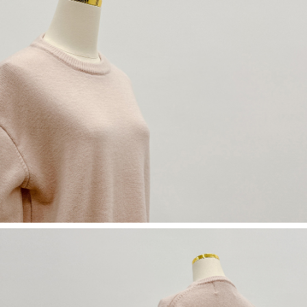
若款項超過繳費期限，將根據當次的金額加收年利率 16% 的逾期滯納金。
未成年的使用者，請事先徵得法定代理人或監護人之同意方可使用
AFTEE。
若您對於個人資料之處理、利用有任何疑問，或欲行使相關法律權利，請聯
繫恩沛科技股份有限公司。若您不同意我們將上開所示之個人資料，連同必
要之購買訂單資訊提供予 AFTEE ，或讓 AFTEE 蒐集處理利用您的個人資
料，請勿選用本服務。