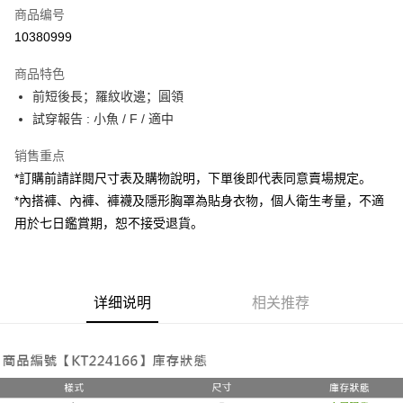
商品编号
超商取货付款
10380999
LINE Pay
商品特色
Apple Pay
前短後長；羅紋收邊；圓領
試穿報告 : 小魚 / F / 適中
街口支付
销售重点
Google Pay
*訂購前請詳閱尺寸表及購物說明，下單後即代表同意賣場規定。
大哥付你分期
*內搭褲、內褲、褲襪及隱形胸罩為貼身衣物，個人衛生考量，不適
相关说明
用於七日鑑賞期，恕不接受退貨。
【大哥付你分期使用说明】
AFTEE先享后付
1. 本服务由台湾大哥大提供，电信用户可立即使用无须另外申请。（限个人
月租型门号，不开放公司户及预付卡使用）
相关说明
2. 付款方式选择 “大哥付你分期”，订单成立后会自动跳转到大哥付的交易流
一、關於 AFTEE先享後付
程，验证手机门号后，选择欲分期的期数、缴款截止日，确认付款后即完成
详细说明
相关推荐
ATM付款
1. 於付款方式選擇AFTEE先享後付，將跳出AFTEE先享後付手機驗證視
交易。
窗。
3. 实际核准额度、可分期数及费用金额请依后续交易确认页面所载为准。
2. 進行簡訊驗證之後，即可完成結帳手續。
运送方式
4. 订单成立30分钟内，如未前往确认交易或遇审核未通过，订单将自动取
3. 訂單確認後不需事先繳費，商品會配送至您的指定地址。
消。如遇 “转专审核”未通过状况，表示未达系统评分，恕无法说明评估内
4. 下訂完成後，您的手機會收到一封繳費通知簡訊，APP會員則會收到
全家取貨付款
容。
AFTEE APP推播通知。
【缴款方式说明】
每笔NT$60，满NT$1,800(含以上)免运费