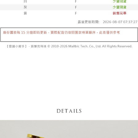
5. 收到商品當下無需繳費，確認無誤後，請再利用繳費通知簡訊或AFTEE
1. 分期款项不并入电信账单，“大哥付你分期”于每月结算日后寄送缴费提醒
APP於四大便利商店‧ATM/網銀等方式進行付款。
短信。
付款後全家取貨
2. 通过短信链接打开账单后，可选择 “超商条码／台湾大直营门市／银行转
請留意繳費期限為 14 天。唯有下載 AFTEE App 成為 AFTEE 會員者方能享
每笔NT$60，满NT$1,600(含以上)免运费
账／街口支付／iPASS MONEY”等通路缴费。
有最長 45 天內付款之服務。
已關閉，請勿下單
【注意事项】
繳費期限，為商家向您請款的時間，再加上使用AFTEE可延長的天數所計算
1. 本服务系由 “台湾大哥大股份有限公司”所提供，让用户于交易时，得通过
每笔NT$10,000
出。使用AFTEE下訂可以延長您收到商品前的繳費天數，但無法保證一定能
本服务购买商品或服务，并由商店将买卖／分期付款买卖价金债权让与本公
夠在期限內收到商品(例如:預購商品或預計到貨時間較長者)。因此無論收到
司后，依约使用本公司账单缴交账款。
已關閉，請勿下單(付取)
商品與否，仍需要請您在AFTEE規定的時間內完成繳費。
2. 基于同意付款使用 “大哥付你分期”之契约关系目的，商店将以您的个人资
每笔NT$10,000
料（包含姓名、电话或地址）提供予台湾大哥大进项收集、处理及利用，由
二、付款限制
台湾大哥大与本人进行分期账单所需资料之确认、核对及更正。
1. 初次使用 AFTEE 時，將依認證結果及本公司審查結果，核予每個人不同
7-11取貨付款
3. 完整用户服务条款，请详阅以下链接：
https://oppay.tw/userRule
之上限額度
2. 結帳金額須大於NT$30
每笔NT$60，满NT$1,800(含以上)免运费
3. 目前僅支援台灣會員
付款後7-11取貨
三、聲明條款
每笔NT$60，满NT$1,600(含以上)免运费
「AFTEE先享後付」(下稱本服務)乃由恩沛科技股份有限公司(下稱 AFTEE )
所提供，並由 AFTEE 向您收取款項。因使用本服務所須提供之個人資料(包
宅配
含但不限於訂購人姓名、電話，收件人姓名、電話、收件地址)，將交付予
AFTEE 於本服務必要服務範圍內運用。關於 AFTEE 對於個人資料之蒐集、
每笔NT$100，满NT$2,500(含以上)免运费
處理、利用，詳參 AFTEE 官網之『個人資料蒐集、處理及利用告知聲明』
（
https://aftee.tw/privacypolicy/
）。
國家/地區配送
查看运费