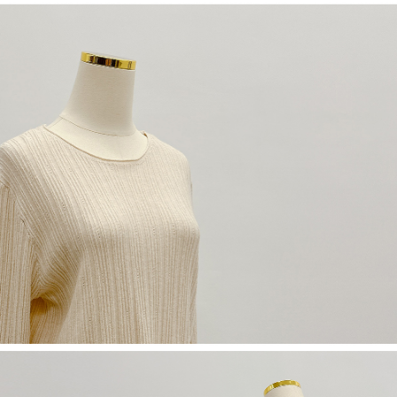
NT$60/pesanan | Penghantaran percuma untuk pesanan
1. Jumlah yang diperakui untuk pengguna kali pertama boleh sehingga
[Nota Penting]
NT$1,600 atau lebih
NT$10,000. Amaun diperakui sebenar yang diluluskan akan berdasarkan
keputusan pensijilan dan semakan oleh AFTEE.
Perkhidmatan ini disediakan oleh Taiwan Mobile Co., Ltd. (“Syarikat”),
宅配
2. Amaun perbelanjaan minimum mestilah lebih besar daripada NT$20.
yang membolehkan pelanggan membeli barangan atau perkhidmatan
3. Pada masa ini hanya tersedia untuk ahli Taiwan.
NT$100/pesanan | Penghantaran percuma untuk pesanan
melalui perkhidmatan ini pada masa transaksi. Hasil daripada pembelian
atau pembayaran ansuran akan dipindahkan oleh peniaga kepada
NT$2,500 atau lebih
Ketiga, Syarat Perkhidmatan
Syarikat, dan pelanggan hendaklah membuat pembayaran mengikut
Perkhidmatan AFTEE Beli Sekarang Bayar Kemudian disediakan oleh NP
perjanjian menggunakan sistem bil Syarikat.
國家/地區配送
Kadar Penghantaran
Taiwan, Inc. dan AFTEE akan membuat bil kepada pengguna. AFTEE
akan menggunakan data peribadi yang dikumpul (termasuk nama
Untuk memenuhi hubungan kontrak yang terjalin melalui persetujuan
pembeli, no. telefon, nama penerima, no. telefon, alamat penerima) untuk
penggunaan OP Pay Later, peniaga akan memberikan maklumat peribadi
penggunaan perkhidmatan. Sila rujuk kepada "Penyata Pengumpulan
anda (termasuk nama, nombor telefon, atau alamat) kepada Syarikat bagi
Data Peribadi, Pemprosesan, Penggunaan"
tujuan pengumpulan, pemprosesan dan penggunaan data yang
(https://aftee.tw/privacypolicy/
) untuk maklumat lanjut.
diperlukan untuk pengebilan ansuran, termasuk pengesahan,
pengesahan semula dan pembetulan.
Jumlah yang diperakui untuk pengguna kali pertama yang lulus
kelulusan boleh sehingga NT$10,000. Jika pengguna tidak membuat
Untuk terma perkhidmatan penuh, sila rujuk pautan berikut:
pembayaran dalam tempoh tersebut, yuran pembayaran lewat sebanyak
https://oppay.tw/userRule
" target="_blank" class="link revert-
20% setahun akan dikenakan. Pengguna bawah umur dikehendaki
style">https://oppay.tw/userRule
mendapatkan kebenaran daripada ibu bapa atau penjaga yang sah
untuk menggunakan AFTEE.
【Panduan Penggunaan Pembayaran Ansuran Gogo】
1. Perkhidmatan ini disediakan oleh Taiwan Mobile, pengguna telefon
Sila hubungi NP Taiwan Inc. di
cs_tw@netprotections.co.jp
jika anda
mudah alih boleh segera menggunakan tanpa perlu memohon lagi.
mempunyai sebarang kebimbangan mengenai pemprosesan dan
(Hanya untuk nombor langganan peribadi, tidak terbuka untuk syarikat
penggunaan pada data peribadi. Jika anda tidak bersetuju dengan data