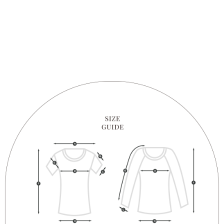
1. Perkhidmatan ini disediakan oleh "Taiwan Mobile Co., Ltd." untuk
membolehkan pengguna membeli produk atau perkhidmatan melalui
perkhidmatan ini semasa transaksi, dan kedai akan menyerahkan hak
tuntutan harga jual/beli ansuran kepada syarikat ini untuk membayar bil
menggunakan bil syarikat ini.
2. Berdasarkan tujuan kontrak persetujuan pembayaran menggunakan
"Pembayaran Ansuran Gogo", kedai akan memberikan maklumat peribadi
anda (termasuk nama, telefon atau alamat) kepada Taiwan Mobile untuk
pengumpulan, pemprosesan dan penggunaan, untuk pengesahan,
semakan dan pembetulan data yang diperlukan untuk bil ansuran oleh
Taiwan Mobile.
3. Sila baca syarat perkhidmatan pengguna secara lengkap melalui
pautan berikut: https://oppay.tw/userRule