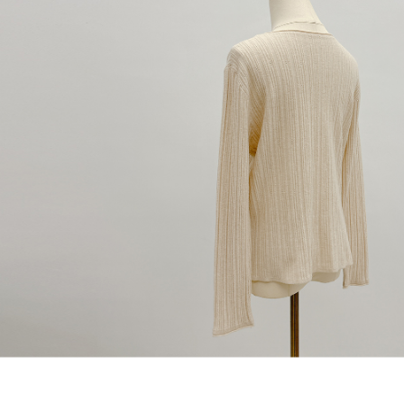
dan kad prabayar)
peribadi yang disenaraikan seperti di atas akan dikumpul dan digunakan
2. Pilihan kaedah pembayaran "Pembayaran Ansuran Gogo", selepas
oleh AFTEE, sila jangan gunakan perkhidmatan ini.
pesanan ditubuhkan, akan secara automatik dialihkan ke proses
transaksi Gogo, selepas pengesahan nombor telefon, pilih bilangan
ansuran yang diingini, tarikh akhir pembayaran, dan setelah
mengesahkan pembayaran, transaksi akan selesai.
3. Jumlah kelulusan sebenar, bilangan ansuran dan jumlah bayaran
adalah berdasarkan halaman pengesahan transaksi seterusnya.
4. Dalam masa 30 minit selepas pesanan ditubuhkan, jika tidak pergi
untuk mengesahkan transaksi atau jika tidak lulus semakan, pesanan
akan dibatalkan secara automatik. Jika terdapat situasi "pindah untuk
semakan khusus" yang tidak lulus, ini menunjukkan bahawa sistem
penilaian tidak mencukupi, tiada penjelasan mengenai kandungan
penilaian boleh diberikan.
【Penerangan Kaedah Pembayaran】
1. Pembayaran ansuran tidak digabungkan dalam bil telekomunikasi,
"Pembayaran Ansuran Gogo" akan menghantar SMS peringatan
pembayaran selepas tarikh penyelesaian bulanan.
2. Melalui pautan SMS untuk membuka bil, anda boleh memilih untuk
membayar melalui "Kod bar kedai serbaneka / Kedai rasmi Taiwan
Mobile / Pemindahan bank / Pembayaran J街口 / iPASS MONEY" dan
saluran lain.
【Nota Penting】