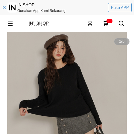
IN SHOP
Buka APP
Gunakan App Kami Sekarang
0
1
/
5