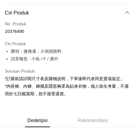
Kaedah Pembayaran
Ciri Produk
Kad Kredit (Bayaran Penuh)
No. Produk
Pengambilan di Kedai Serbaneka
10376490
LINE Pay
Ciri Produk
Apple Pay
圓領；微捲邊；小洞洞面料
試穿報告 : 小魚 / F / 適中
JKOPAY
Google Pay
Sorotan Produk
*訂購前請詳閱尺寸表及購物說明，下單後即代表同意賣場規定。
OP Pay Later
*內搭褲、內褲、褲襪及隱形胸罩為貼身衣物，個人衛生考量，不適
Deskripsi
用於七日鑑賞期，恕不接受退貨。
[Terma Penggunaan untuk OP Pay Later]
AFTEE
Perkhidmatan ini disediakan oleh Taiwan Mobile dan tersedia untuk
Deskripsi
pengguna Taiwan Mobile tanpa memerlukan permohonan tambahan.
Pertama, Mengenai Perkhidmatan AFTEE Beli Sekarang Bayar Kemudian
Pemindahan ATM
Deskripsi
Rekomendasi
1. Dengan memilih AFTEE sebagai kaedah pembayaran, mesej
Jika anda memilih OP Pay Later sebagai kaedah pembayaran, sistem
pengesahan AFTEE akan muncul.
akan mengarahkan anda secara automatik ke proses transaksi OP Pay
2. Anda boleh meneruskan pembayaran selepas pengesahan SMS.
Pilihan Penghantaran
Later selepas pesanan dibuat. Anda perlu mengesahkan nombor telefon