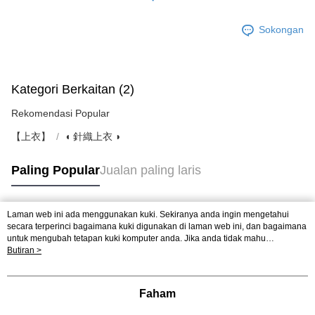
Sokongan
Kategori Berkaitan (2)
Rekomendasi Popular
【上衣】
◖ 針織上衣 ◗
Paling Popular
Jualan paling laris
Laman web ini ada menggunakan kuki. Sekiranya anda ingin mengetahui
Tag Popular
secara terperinci bagaimana kuki digunakan di laman web ini, dan bagaimana
untuk mengubah tetapan kuki komputer anda. Jika anda tidak mahu
menggunakan kuki di komputer anda, sila rujuk penerangan mengenai kuki.
Butiran >
Dasar Privasi
Laman web ini ada menggunakan kuki. Sekiranya anda ingin
mengetahui secara terperinci bagaimana kuki digunakan di laman web ini,
dan bagaimana untuk mengubah tetapan kuki komputer anda. Jika anda tidak
Faham
mahu menggunakan kuki di komputer anda, sila rujuk penerangan mengenai
kuki.