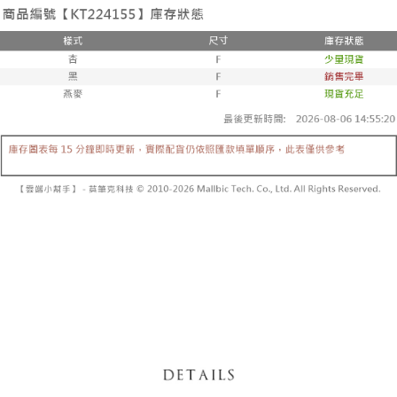
3. Tiada bayaran diperlukan apabila pesanan disahkan. Produk akan
mudah alih anda, memilih bilangan ansuran, dan menetapkan tarikh
dihantar ke alamat yang ditetapkan.
全家取貨付款
akhir pembayaran. Transaksi akan dianggap selesai setelah pembayaran
4. Setelah pesanan disahkan, anda akan menerima SMS pembayaran
disahkan.
NT$60/pesanan | Penghantaran percuma untuk pesanan
manakala ahli aplikasi akan menerima pemberitahuan tolak aplikasi
NT$1,800 atau lebih
AFTEE.
Had kredit yang diluluskan, tempoh ansuran yang tersedia, dan yuran
5. Tiada bayaran diperlukan apabila anda menerima produk. Sila buat
yang dikenakan adalah tertakluk kepada maklumat yang dinyatakan
pembayaran di empat kedai serbaneka utama, ATM atau perbankan
付款後全家取貨
pada halaman pengesahan transaksi seterusnya.
dalam talian dengan SMS pembayaran atau pemberitahuan tolak aplikasi
NT$60/pesanan | Penghantaran percuma untuk pesanan
AFTEE.
Jika transaksi tidak disahkan dalam masa 30 minit selepas pesanan
NT$1,600 atau lebih
dibuat, atau jika permohonan gagal dalam proses semakan, pesanan
Sila ambil perhatian bahawa tempoh pembayaran adalah 14 hari. Walau
akan dibatalkan secara automatik. Jika permohonan gagal pada
已關閉，請勿下單
bagaimanapun, bagi mereka yang telah memuat turun Aplikasi AFTEE
peringkat "semakan manual", ini bermakna kriteria pemarkahan sistem
dan mendaftar sebagai ahli AFTEE boleh menikmati tempoh pembayaran
NT$10,000/pesanan
tidak dipenuhi; butiran penilaian khusus tidak akan didedahkan.
sehingga 45 hari.
已關閉，請勿下單(付取)
[Arahan Pembayaran]
Tempoh pembayaran dikira dari masa kedai meminta pembayaran anda,
ditambah dengan bilangan hari yang boleh dilanjutkan oleh AFTEE. Anda
NT$10,000/pesanan
Pembayaran ansuran melalui OP Pay Later akan dibilkan secara
boleh melanjutkan tempoh pembayaran anda sebelum anda menerima
berasingan dan tidak termasuk dalam bil telekom anda. SMS peringatan
pesanan. Walau bagaimanapun, tiada jaminan bahawa anda boleh
7-11取貨付款
pembayaran akan dihantar selepas kitaran bil bulanan.
menerima pesanan anda semasa tempoh pembayaran (cth.: produk
NT$60/pesanan | Penghantaran percuma untuk pesanan
prapesanan atau produk yang mungkin mengambil masa yang lebih
Selepas mengakses bil melalui pautan dalam SMS, anda boleh
NT$1,800 atau lebih
lama untuk dihantar). Oleh itu, anda dikehendaki membuat pembayaran
menyelesaikan pembayaran anda melalui salah satu saluran berikut: kod
kepada AFTEE dalam tempoh sama ada anda menerima pesanan.
bar kedai serbaneka, kedai runcit Taiwan Mobile, pemindahan bank,
付款後7-11取貨
JKOPay, atau iPASS MONEY.
Kedua, Sekatan Pembayaran