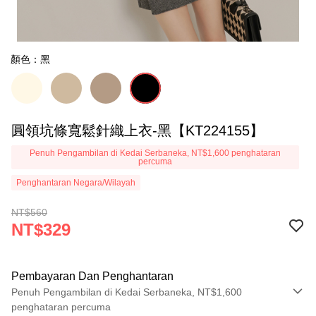
顏色：黑
圓領坑條寬鬆針織上衣-黑【KT224155】
Penuh Pengambilan di Kedai Serbaneka, NT$1,600 penghataran
percuma
Penghantaran Negara/Wilayah
NT$560
NT$329
Pembayaran Dan Penghantaran
Penuh Pengambilan di Kedai Serbaneka, NT$1,600
penghataran percuma