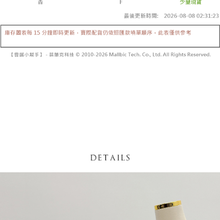
内容についての説明はいたしかねます。
5.商品受け取り時のお支払いは不要です。商品を確かめてから、SMSまた
付款後全家取貨
はアプリの通知に従って、4大コンビニ、またはATM/オンラインバンキン
グでお支払いください。
配送毎にNT$60、NT$1,600以上で送料無料
【支払い方法の説明】
1. 分割払いの金額は電信請求書に統合されず、「OP Pay Later」は毎月の
代金納付期限は最短で 14 日以内ですので、ご注意ください。AFTEE アプ
已關閉，請勿下單
締め日後に支払いリマインダーのSMSを送信します。
リをダウンロードして AFTEE 会員になるとお支払い期限を最長 45 日以内
2. SMSのリンクを通じて請求書を開いた後、「コンビニバーコード／台湾
配送毎にNT$10,000
まで延長できます。
大直営店舗／銀行振込／街口支払い／iPASS MONEY」などのチャネルで
支払いを選択できます。
已關閉，請勿下單(付取)
お支払期限は、ショップが請求した期日と、AFTEEで延長できる日数をも
とに計算されます。AFTEEで注文すると、商品を受け取るまで支払い期限
配送毎にNT$10,000
【注意事項】
を延長できますが、商品を期限内に受け取れない場合があります（例：予
1. 本サービスは「台湾大哥大株式会社」（以下「当社」といいます）によ
約商品や商品到着日が比較的遅い商品）。そのため、商品到着の有無に関
7-11取貨付款
って提供され、ユーザーが取引時に本サービスを通じて商品やサービスを
わらず、AFTEEで指定された期限内にお支払いください。
購入できるようにし、店舗が売買／分割払い売買の債権を当社に譲渡した
配送毎にNT$60、NT$1,800以上で送料無料
後、契約に基づいて当社の請求書で帳款を支払うことになります。
二、支払い限度額
2. 「OP Pay Later」を利用する契約関係の目的から、店舗はあなたの個人
付款後7-11取貨
1.初回 AFTEEを ご利用の際に、認証結果及び当社の審査の結果に基づ
情報（名前、電話または住所を含む）を台湾大哥大に提供し、収集、処理
き、限度額が設定されます。
配送毎にNT$60、NT$1,600以上で送料無料
および利用するために、当社があなた本人と分割請求書に必要な情報の確
2.決済金額は最低NT$20です。
認、照合および修正を行います。
3.現在、台湾の会員のみご利用いただけます。
宅配
3. 完全なユーザーサービス規約については、以下のリンクを参照してくだ
さい：
https://oppay.tw/userRule
三、利用規約「AFTEE代金後払い」（以下当サービスという）はネットプ
配送毎にNT$100、NT$2,500以上で送料無料
ロテクションズ（以下 AFTEE という）が提供し、AFTEEが代金を徴収し
ます。当サービスご利用の際に提供しなければならない個人情報（注文者
國家/地區配送
送料を確認
の氏名、電話番号、受取人の氏名、電話番号、受取人住所を含むがこれに