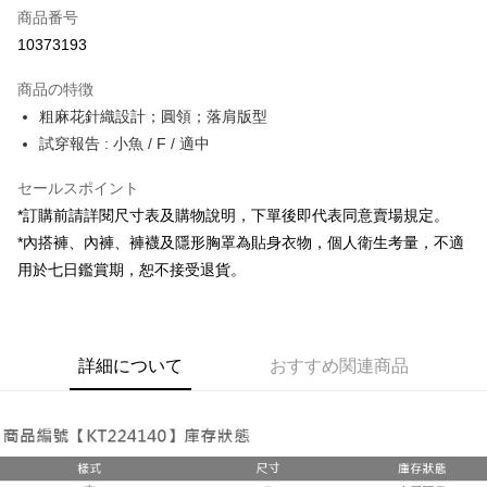
商品番号
コンビニ店頭代金引換
10373193
LINE Pay
商品の特徴
Apple Pay
粗麻花針織設計；圓領；落肩版型
試穿報告 : 小魚 / F / 適中
JKOPAY
セールスポイント
Google Pay
*訂購前請詳閱尺寸表及購物說明，下單後即代表同意賣場規定。
OP Pay Later
*內搭褲、內褲、褲襪及隱形胸罩為貼身衣物，個人衛生考量，不適
説明
用於七日鑑賞期，恕不接受退貨。
【OP Pay Later 使用説明】
AFTEE代金後払い
1. 本サービスは台湾大哥大によって提供され、台湾大哥大のユーザーは追
加の申請なしで即時に利用可能です。
説明
2. 支払い方法で「OP Pay Later」を選択すると、注文が成立した後に自動
一、 AFTEE代金後払いについて
的に OP Pay Later の取引プロセスに移行し、携帯番号を確認後、分割払
ATM払い
詳細について
おすすめ関連商品
1.お支払い方法でAFTEE代金後払いを選択すると、携帯電話認証ウィンド
いの回数や支払い期限を選択し、支払いを確認すると取引が完了します。
ウが表示されます。
3. 実際の承認額、分割回数および費用については、後続の取引確認ページ
2.SMSで認証してお支払い手続を進めてください。
配送方法
を基準とします。
3.注文するときのお支払いは不要です。商品はご指定の住所に配送されま
4. 注文成立後30分以内に確認取引を行わない場合や審査が通過しない場
す。
全家取貨付款
合、注文は自動的にキャンセルされます。「転専審査」に未通過の状況が
4.ご注文が完了すると、携帯に支払い通知のSMSが届きます。アプリ会員
発生した場合は、システムの評価基準に達していないことを意味し、評価
配送毎にNT$60、NT$1,800以上で送料無料
の場合は、AFTEE アプリプッシュ通知が届きます。