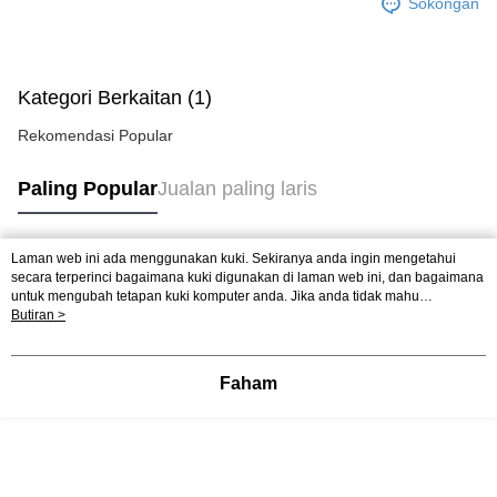
Sokongan
Kategori Berkaitan (1)
Rekomendasi Popular
Paling Popular
Jualan paling laris
Laman web ini ada menggunakan kuki. Sekiranya anda ingin mengetahui
Tag Popular
secara terperinci bagaimana kuki digunakan di laman web ini, dan bagaimana
untuk mengubah tetapan kuki komputer anda. Jika anda tidak mahu
menggunakan kuki di komputer anda, sila rujuk penerangan mengenai kuki.
Butiran >
Dasar Privasi
Laman web ini ada menggunakan kuki. Sekiranya anda ingin
mengetahui secara terperinci bagaimana kuki digunakan di laman web ini,
dan bagaimana untuk mengubah tetapan kuki komputer anda. Jika anda tidak
Faham
mahu menggunakan kuki di komputer anda, sila rujuk penerangan mengenai
kuki.