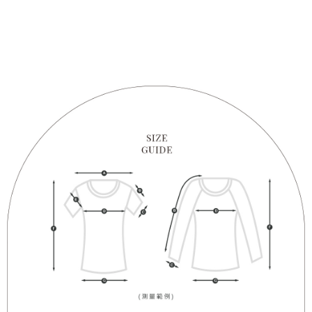
1. Perkhidmatan ini disediakan oleh "Taiwan Mobile Co., Ltd." untuk
membolehkan pengguna membeli produk atau perkhidmatan melalui
perkhidmatan ini semasa transaksi, dan kedai akan menyerahkan hak
tuntutan harga jual/beli ansuran kepada syarikat ini untuk membayar bil
menggunakan bil syarikat ini.
2. Berdasarkan tujuan kontrak persetujuan pembayaran menggunakan
"Pembayaran Ansuran Gogo", kedai akan memberikan maklumat peribadi
anda (termasuk nama, telefon atau alamat) kepada Taiwan Mobile untuk
pengumpulan, pemprosesan dan penggunaan, untuk pengesahan,
semakan dan pembetulan data yang diperlukan untuk bil ansuran oleh
Taiwan Mobile.
3. Sila baca syarat perkhidmatan pengguna secara lengkap melalui
pautan berikut: https://oppay.tw/userRule