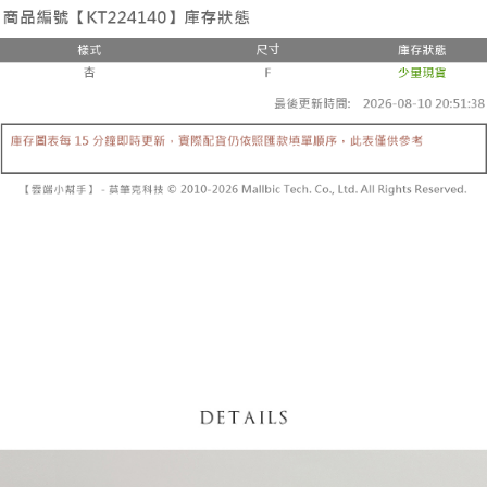
3. Tiada bayaran diperlukan apabila pesanan disahkan. Produk akan
mudah alih anda, memilih bilangan ansuran, dan menetapkan tarikh
dihantar ke alamat yang ditetapkan.
全家取貨付款
akhir pembayaran. Transaksi akan dianggap selesai setelah pembayaran
4. Setelah pesanan disahkan, anda akan menerima SMS pembayaran
disahkan.
NT$60/pesanan | Penghantaran percuma untuk pesanan
manakala ahli aplikasi akan menerima pemberitahuan tolak aplikasi
NT$1,800 atau lebih
AFTEE.
Had kredit yang diluluskan, tempoh ansuran yang tersedia, dan yuran
5. Tiada bayaran diperlukan apabila anda menerima produk. Sila buat
yang dikenakan adalah tertakluk kepada maklumat yang dinyatakan
pembayaran di empat kedai serbaneka utama, ATM atau perbankan
付款後全家取貨
pada halaman pengesahan transaksi seterusnya.
dalam talian dengan SMS pembayaran atau pemberitahuan tolak aplikasi
NT$60/pesanan | Penghantaran percuma untuk pesanan
AFTEE.
Jika transaksi tidak disahkan dalam masa 30 minit selepas pesanan
NT$1,600 atau lebih
dibuat, atau jika permohonan gagal dalam proses semakan, pesanan
Sila ambil perhatian bahawa tempoh pembayaran adalah 14 hari. Walau
akan dibatalkan secara automatik. Jika permohonan gagal pada
已關閉，請勿下單
bagaimanapun, bagi mereka yang telah memuat turun Aplikasi AFTEE
peringkat "semakan manual", ini bermakna kriteria pemarkahan sistem
dan mendaftar sebagai ahli AFTEE boleh menikmati tempoh pembayaran
NT$10,000/pesanan
tidak dipenuhi; butiran penilaian khusus tidak akan didedahkan.
sehingga 45 hari.
已關閉，請勿下單(付取)
[Arahan Pembayaran]
Tempoh pembayaran dikira dari masa kedai meminta pembayaran anda,
ditambah dengan bilangan hari yang boleh dilanjutkan oleh AFTEE. Anda
NT$10,000/pesanan
Pembayaran ansuran melalui OP Pay Later akan dibilkan secara
boleh melanjutkan tempoh pembayaran anda sebelum anda menerima
berasingan dan tidak termasuk dalam bil telekom anda. SMS peringatan
pesanan. Walau bagaimanapun, tiada jaminan bahawa anda boleh
7-11取貨付款
pembayaran akan dihantar selepas kitaran bil bulanan.
menerima pesanan anda semasa tempoh pembayaran (cth.: produk
NT$60/pesanan | Penghantaran percuma untuk pesanan
prapesanan atau produk yang mungkin mengambil masa yang lebih
Selepas mengakses bil melalui pautan dalam SMS, anda boleh
NT$1,800 atau lebih
lama untuk dihantar). Oleh itu, anda dikehendaki membuat pembayaran
menyelesaikan pembayaran anda melalui salah satu saluran berikut: kod
kepada AFTEE dalam tempoh sama ada anda menerima pesanan.
bar kedai serbaneka, kedai runcit Taiwan Mobile, pemindahan bank,
付款後7-11取貨
JKOPay, atau iPASS MONEY.
Kedua, Sekatan Pembayaran