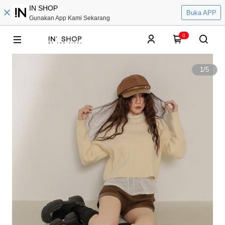
IN SHOP
Buka APP
Gunakan App Kami Sekarang
0
1
/
5