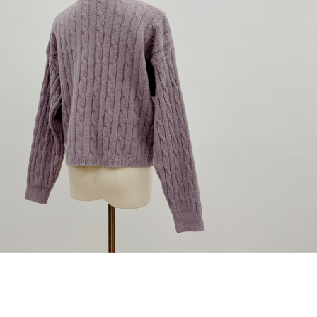
dan kad prabayar)
peribadi yang disenaraikan seperti di atas akan dikumpul dan digunakan
2. Pilihan kaedah pembayaran "Pembayaran Ansuran Gogo", selepas
oleh AFTEE, sila jangan gunakan perkhidmatan ini.
pesanan ditubuhkan, akan secara automatik dialihkan ke proses
transaksi Gogo, selepas pengesahan nombor telefon, pilih bilangan
ansuran yang diingini, tarikh akhir pembayaran, dan setelah
mengesahkan pembayaran, transaksi akan selesai.
3. Jumlah kelulusan sebenar, bilangan ansuran dan jumlah bayaran
adalah berdasarkan halaman pengesahan transaksi seterusnya.
4. Dalam masa 30 minit selepas pesanan ditubuhkan, jika tidak pergi
untuk mengesahkan transaksi atau jika tidak lulus semakan, pesanan
akan dibatalkan secara automatik. Jika terdapat situasi "pindah untuk
semakan khusus" yang tidak lulus, ini menunjukkan bahawa sistem
penilaian tidak mencukupi, tiada penjelasan mengenai kandungan
penilaian boleh diberikan.
【Penerangan Kaedah Pembayaran】
1. Pembayaran ansuran tidak digabungkan dalam bil telekomunikasi,
"Pembayaran Ansuran Gogo" akan menghantar SMS peringatan
pembayaran selepas tarikh penyelesaian bulanan.
2. Melalui pautan SMS untuk membuka bil, anda boleh memilih untuk
membayar melalui "Kod bar kedai serbaneka / Kedai rasmi Taiwan
Mobile / Pemindahan bank / Pembayaran J街口 / iPASS MONEY" dan
saluran lain.
【Nota Penting】