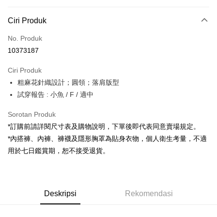
Kaedah Pembayaran
Ciri Produk
Kad Kredit (Bayaran Penuh)
No. Produk
Pengambilan di Kedai Serbaneka
10373187
LINE Pay
Ciri Produk
Apple Pay
粗麻花針織設計；圓領；落肩版型
試穿報告 : 小魚 / F / 適中
JKOPAY
Google Pay
Sorotan Produk
*訂購前請詳閱尺寸表及購物說明，下單後即代表同意賣場規定。
OP Pay Later
*內搭褲、內褲、褲襪及隱形胸罩為貼身衣物，個人衛生考量，不適
Deskripsi
用於七日鑑賞期，恕不接受退貨。
[Terma Penggunaan untuk OP Pay Later]
AFTEE
Perkhidmatan ini disediakan oleh Taiwan Mobile dan tersedia untuk
Deskripsi
pengguna Taiwan Mobile tanpa memerlukan permohonan tambahan.
Pertama, Mengenai Perkhidmatan AFTEE Beli Sekarang Bayar Kemudian
Pemindahan ATM
Deskripsi
Rekomendasi
1. Dengan memilih AFTEE sebagai kaedah pembayaran, mesej
Jika anda memilih OP Pay Later sebagai kaedah pembayaran, sistem
pengesahan AFTEE akan muncul.
akan mengarahkan anda secara automatik ke proses transaksi OP Pay
2. Anda boleh meneruskan pembayaran selepas pengesahan SMS.
Pilihan Penghantaran
Later selepas pesanan dibuat. Anda perlu mengesahkan nombor telefon