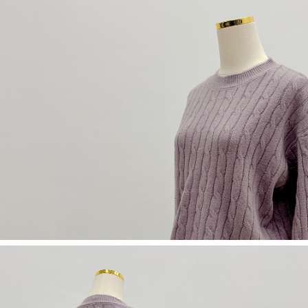
NT$60/pesanan | Penghantaran percuma untuk pesanan
1. Jumlah yang diperakui untuk pengguna kali pertama boleh sehingga
[Nota Penting]
NT$1,600 atau lebih
NT$10,000. Amaun diperakui sebenar yang diluluskan akan berdasarkan
keputusan pensijilan dan semakan oleh AFTEE.
Perkhidmatan ini disediakan oleh Taiwan Mobile Co., Ltd. (“Syarikat”),
宅配
2. Amaun perbelanjaan minimum mestilah lebih besar daripada NT$20.
yang membolehkan pelanggan membeli barangan atau perkhidmatan
3. Pada masa ini hanya tersedia untuk ahli Taiwan.
NT$100/pesanan | Penghantaran percuma untuk pesanan
melalui perkhidmatan ini pada masa transaksi. Hasil daripada pembelian
atau pembayaran ansuran akan dipindahkan oleh peniaga kepada
NT$2,500 atau lebih
Ketiga, Syarat Perkhidmatan
Syarikat, dan pelanggan hendaklah membuat pembayaran mengikut
Perkhidmatan AFTEE Beli Sekarang Bayar Kemudian disediakan oleh NP
perjanjian menggunakan sistem bil Syarikat.
國家/地區配送
Kadar Penghantaran
Taiwan, Inc. dan AFTEE akan membuat bil kepada pengguna. AFTEE
akan menggunakan data peribadi yang dikumpul (termasuk nama
Untuk memenuhi hubungan kontrak yang terjalin melalui persetujuan
pembeli, no. telefon, nama penerima, no. telefon, alamat penerima) untuk
penggunaan OP Pay Later, peniaga akan memberikan maklumat peribadi
penggunaan perkhidmatan. Sila rujuk kepada "Penyata Pengumpulan
anda (termasuk nama, nombor telefon, atau alamat) kepada Syarikat bagi
Data Peribadi, Pemprosesan, Penggunaan"
tujuan pengumpulan, pemprosesan dan penggunaan data yang
(https://aftee.tw/privacypolicy/
) untuk maklumat lanjut.
diperlukan untuk pengebilan ansuran, termasuk pengesahan,
pengesahan semula dan pembetulan.
Jumlah yang diperakui untuk pengguna kali pertama yang lulus
kelulusan boleh sehingga NT$10,000. Jika pengguna tidak membuat
Untuk terma perkhidmatan penuh, sila rujuk pautan berikut:
pembayaran dalam tempoh tersebut, yuran pembayaran lewat sebanyak
https://oppay.tw/userRule
" target="_blank" class="link revert-
20% setahun akan dikenakan. Pengguna bawah umur dikehendaki
style">https://oppay.tw/userRule
mendapatkan kebenaran daripada ibu bapa atau penjaga yang sah
untuk menggunakan AFTEE.
【Panduan Penggunaan Pembayaran Ansuran Gogo】
1. Perkhidmatan ini disediakan oleh Taiwan Mobile, pengguna telefon
Sila hubungi NP Taiwan Inc. di
cs_tw@netprotections.co.jp
jika anda
mudah alih boleh segera menggunakan tanpa perlu memohon lagi.
mempunyai sebarang kebimbangan mengenai pemprosesan dan
(Hanya untuk nombor langganan peribadi, tidak terbuka untuk syarikat
penggunaan pada data peribadi. Jika anda tidak bersetuju dengan data