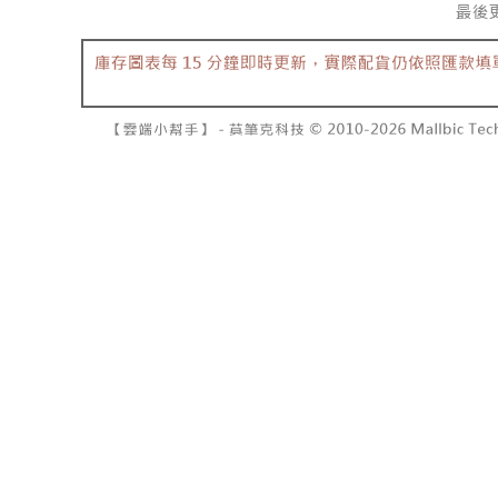
7-11取貨
１．透過由
交易，需
每筆NT$6
求債權轉
２．關於
付款後7-1
https://aft
每筆NT$6
３．未成
「AFTE
宅配
任。
４．使用「
每筆NT$1
即時審查
結果請求
國家/地區
５．嚴禁
形，恩沛
動。