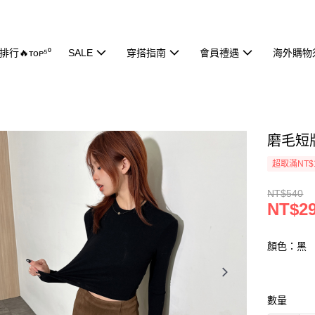
行🔥ᴛᴏᴘ⁵⁰
SALE
穿搭指南
會員禮遇
海外購物
磨毛短版
超取滿NT$
NT$540
NT$2
顏色：黑
數量