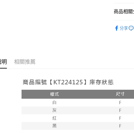
相關說明
【大哥付
商品相關分
AFTEE先
1.本服務
2.付款方
相關說明
➤𝙉𝙀𝙒 𝘼𝙍
流程，驗
【關於「A
分享
ATM付款
完成交易
AFTEE
人氣商品
3.實際核
便利好安
4.訂單成
１．簡單
【上衣】
消。如遇
２．便利
運送方式
無法說明
３．安心
【繳款方
全家取貨
說明
相關推薦
1.分期款
【「AFT
醒簡訊。
每筆NT$6
１．於結帳
2.透過簡
付」結帳
帳／街口支
付款後全
２．訂單
３．收到繳
每筆NT$6
【注意事
／ATM／
1.本服務
※ 請注意
已關閉，
用戶於交
絡購買商品
款買賣價
先享後付
每筆NT$10
2.基於同
※ 交易是
資料（包
是否繳費成
已關閉，請
用，由本
付客戶支
每筆NT$10
3.完整用
【注意事