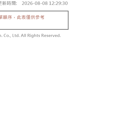
付款
恩沛科技股份有限公司提供之「AFTEE先享後付」服務完成之
依本服務之必要範圍內提供個人資料，並將交易相關給付款項請
0，滿NT$1,800(含以上)免運費
讓予恩沛科技股份有限公司。
個人資料處理事宜，請瀏覽以下網址：
1取貨
ee.tw/terms/#terms3
0，滿NT$1,600(含以上)免運費
年的使用者請事先徵得法定代理人或監護人之同意方可使用
E先享後付」，若未經同意申辦者引起之損失，本公司不負相關責
AFTEE先享後付」時，將依據個別帳號之用戶狀況，依本公司
00，滿NT$2,500(含以上)免運費
核予不同之上限額度；若仍有額度不足之情形，本公司將視審查
用戶進行身份認證。
配送
查看運費
一人註冊多個帳號或使用他人資訊註冊。若發現惡意使用之情
科技股份有限公司將有權停止該用戶之使用額度並採取法律行