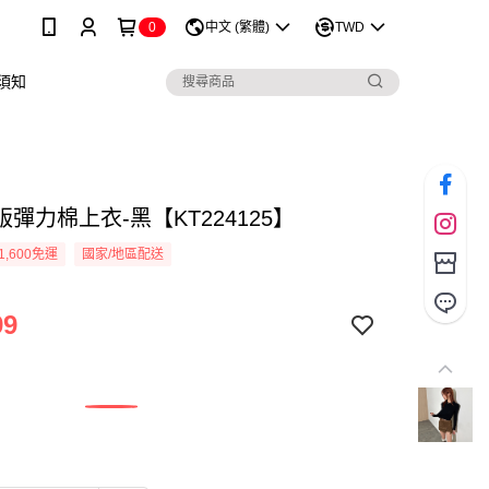
0
中文 (繁體)
TWD
須知
彈力棉上衣-黑【KT224125】
1,600免運
國家/地區配送
99