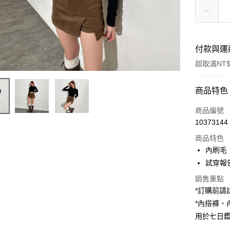
付款與運
超取滿NT$
付款方式
商品特色
信用卡一
商品編號
10373144
超商取貨
商品特色
LINE Pay
內刷毛
試穿報告 
Apple Pay
銷售重點
街口支付
*訂購前
*內搭褲
Google Pa
用於七日
大哥付你