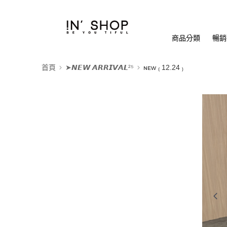
商品分類
暢銷排
首頁
➤𝙉𝙀𝙒 𝘼𝙍𝙍𝙄𝙑𝘼𝙇²⁵
ɴᴇᴡ ₍ 12.24 ₎