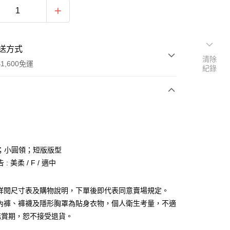
送方式
清除
1,600免運
紀錄
次付款
付款
；小圓領；短版版型
: 美柔 / F / 適中
請詳閱尺寸表及購物說明，下單後即代表同意賣場規定。
、內褲、褲襪及隱形胸罩為貼身衣物，個人衛生考量，不適
y
鑑賞期，恕不接受退貨。
分期