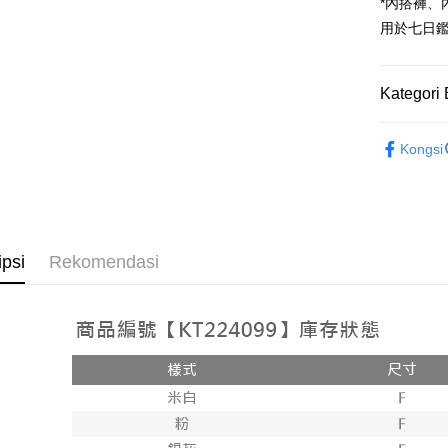
Google Pa
*內搭褲
用於七日
OP Pay La
Deskripsi
[Terma Pe
Kategori 
AFTEE
Perkhidmat
Deskripsi
Rekomenda
pengguna 
Pertama, 
Kongsi
Pemindah
Kemudian
【上衣】
Jika anda 
1. Dengan
akan menga
pengesaha
Later sele
2. Anda b
Pilihan 
mudah alih
3. Tiada b
akhir pemb
dihantar k
全家取貨
ipsi
Rekomendasi
pembayara
4. Setela
NT$60/pes
manakala a
Had kredit
AFTEE.
NT$1,800 
yang diken
5. Tiada b
pada hala
pembayara
付款後全
dalam tal
NT$60/pes
Jika trans
aplikasi A
dibuat, at
NT$1,600 
akan dibat
Sila ambil
peringkat 
bagaimanap
已關閉，
tidak dipe
dan mendaf