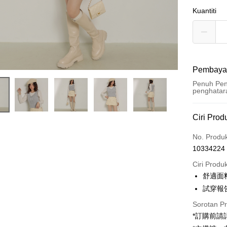
Kuantiti
Pembaya
Penuh Pen
penghatar
Kaedah 
Ciri Prod
Kad Kredi
No. Produ
10334224
Pengambil
Ciri Produ
LINE Pay
舒適面
試穿報告 
Apple Pay
Sorotan P
JKOPAY
*訂購前