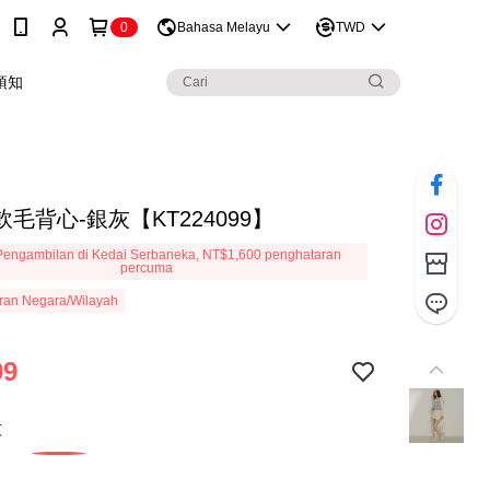
0
Bahasa Melayu
TWD
須知
毛背心-銀灰【KT224099】
engambilan di Kedai Serbaneka, NT$1,600 penghataran
percuma
ran Negara/Wilayah
99
灰