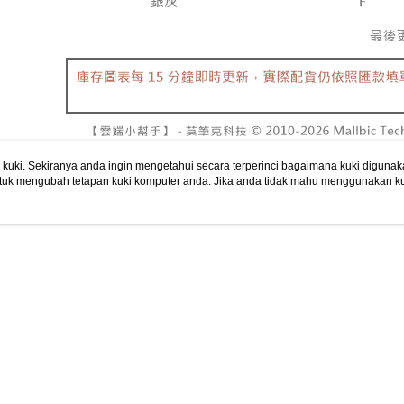
NT$10,00
pembayara
[Arahan P
已關閉，請
Tempoh pe
Pembayaran
ditambah d
NT$10,00
berasingan
Anda bole
pembayaran
menerima 
7-11取貨
boleh men
NT$60/pes
Selepas me
produk pr
menyelesai
lebih lama
NT$1,800 
kod bar ke
pembayara
uki. Sekiranya anda ingin mengetahui secara terperinci bagaimana kuki digunak
JKOPay, a
pesanan.
付款後7-1
tuk mengubah tetapan kuki komputer anda. Jika anda tidak mahu menggunakan ku
ngan mengenai kuki.
Dasar Privasi
Laman web ini ada menggunakan kuki. Sekiran
NT$60/pes
[Nota Pent
Kedua, Se
ci bagaimana kuki digunakan di laman web ini, dan bagaimana untuk mengubah te
1. Jumlah 
NT$1,600 
ahu menggunakan kuki di komputer anda, sila rujuk penerangan mengenai kuki.
Perkhidmata
NT$10,000.
yang memb
berdasarka
宅配
melalui pe
2. Amaun p
NT$100/pe
pembelian
3. Pada ma
kepada Sy
NT$2,500 
mengikut p
Ketiga, Sy
Perkhidma
國家/地區
Untuk meme
NP Taiwan
penggunaa
akan meng
peribadi a
pembeli, n
Syarikat 
untuk peng