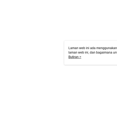
Laman web ini ada menggunakan k
laman web ini, dan bagaimana un
komputer anda, sila rujuk penera
Butiran >
ingin mengetahui secara terperin
komputer anda. Jika anda tidak m