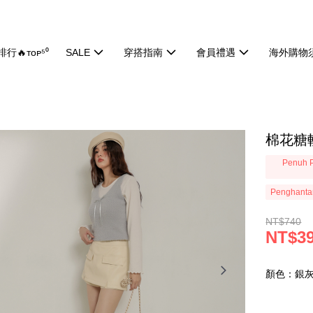
行🔥ᴛᴏᴘ⁵⁰
SALE
穿搭指南
會員禮遇
海外購物
棉花糖軟
Penuh P
Penghanta
NT$740
NT$3
顏色：銀