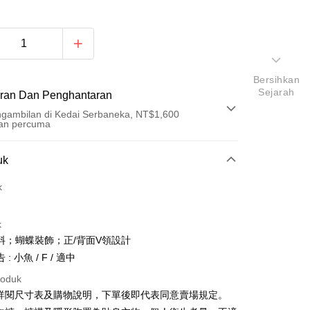
Bersihkan
Sejarah
ran Dan Penghantaran
gambilan di Kedai Serbaneka, NT$1,600
an percuma
Pembayaran
uk
t (Bayaran Penuh)
k
an di Kedai Serbaneka
k
料；蝴蝶裝飾；正/背面V領設計
: 小魚 / F / 適中
roduk
請詳閱尺寸表及購物說明，下單後即代表同意賣場規定。