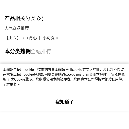
产品相关分类 (2)
人气商品推荐
【上衣】
◖背心 ❘ 小可愛 ◗
本分类热销
全站排行
本網站中使用cookie，欲查詢有關本網站使用cookie方式之詳情，及若您不希望
热门标签
在電腦上使用cookie時應如何變更電腦的cookie設定，請參閱本網站「
隱私權條
款
」之Cookie聲明。您繼續使用本網站即表示您同意本公司得按本網站使用條款
之Cookie聲明使用cookie。
了解更多 >
我知道了