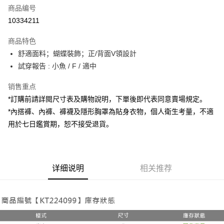
商品编号
超商取货付款
10334211
LINE Pay
商品特色
Apple Pay
舒適面料；蝴蝶裝飾；正/背面V領設計
試穿報告 : 小魚 / F / 適中
街口支付
销售重点
Google Pay
*訂購前請詳閱尺寸表及購物說明，下單後即代表同意賣場規定。
大哥付你分期
*內搭褲、內褲、褲襪及隱形胸罩為貼身衣物，個人衛生考量，不適
相关说明
用於七日鑑賞期，恕不接受退貨。
【大哥付你分期使用说明】
AFTEE先享后付
1. 本服务由台湾大哥大提供，电信用户可立即使用无须另外申请。（限个人
月租型门号，不开放公司户及预付卡使用）
相关说明
2. 付款方式选择 “大哥付你分期”，订单成立后会自动跳转到大哥付的交易流
一、關於 AFTEE先享後付
程，验证手机门号后，选择欲分期的期数、缴款截止日，确认付款后即完成
详细说明
相关推荐
ATM付款
1. 於付款方式選擇AFTEE先享後付，將跳出AFTEE先享後付手機驗證視
交易。
窗。
3. 实际核准额度、可分期数及费用金额请依后续交易确认页面所载为准。
2. 進行簡訊驗證之後，即可完成結帳手續。
运送方式
4. 订单成立30分钟内，如未前往确认交易或遇审核未通过，订单将自动取
3. 訂單確認後不需事先繳費，商品會配送至您的指定地址。
消。如遇 “转专审核”未通过状况，表示未达系统评分，恕无法说明评估内
4. 下訂完成後，您的手機會收到一封繳費通知簡訊，APP會員則會收到
全家取貨付款
容。
AFTEE APP推播通知。
【缴款方式说明】
每笔NT$60，满NT$1,800(含以上)免运费