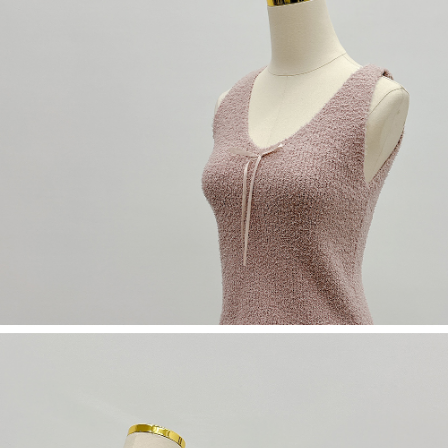
若款項超過繳費期限，將根據當次的金額加收年利率 16% 的逾期滯納金。
未成年的使用者，請事先徵得法定代理人或監護人之同意方可使用
AFTEE。
若您對於個人資料之處理、利用有任何疑問，或欲行使相關法律權利，請聯
繫恩沛科技股份有限公司。若您不同意我們將上開所示之個人資料，連同必
要之購買訂單資訊提供予 AFTEE ，或讓 AFTEE 蒐集處理利用您的個人資
料，請勿選用本服務。