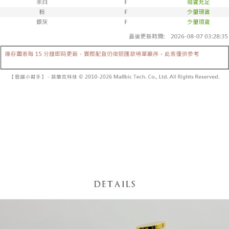
5. 收到商品當下無需繳費，確認無誤後，請再利用繳費通知簡訊或AFTEE
1. 分期款项不并入电信账单，“大哥付你分期”于每月结算日后寄送缴费提醒
APP於四大便利商店‧ATM/網銀等方式進行付款。
短信。
付款後全家取貨
2. 通过短信链接打开账单后，可选择 “超商条码／台湾大直营门市／银行转
請留意繳費期限為 14 天。唯有下載 AFTEE App 成為 AFTEE 會員者方能享
每笔NT$60，满NT$1,600(含以上)免运费
账／街口支付／iPASS MONEY”等通路缴费。
有最長 45 天內付款之服務。
已關閉，請勿下單
【注意事项】
繳費期限，為商家向您請款的時間，再加上使用AFTEE可延長的天數所計算
1. 本服务系由 “台湾大哥大股份有限公司”所提供，让用户于交易时，得通过
每笔NT$10,000
出。使用AFTEE下訂可以延長您收到商品前的繳費天數，但無法保證一定能
本服务购买商品或服务，并由商店将买卖／分期付款买卖价金债权让与本公
夠在期限內收到商品(例如:預購商品或預計到貨時間較長者)。因此無論收到
司后，依约使用本公司账单缴交账款。
已關閉，請勿下單(付取)
商品與否，仍需要請您在AFTEE規定的時間內完成繳費。
2. 基于同意付款使用 “大哥付你分期”之契约关系目的，商店将以您的个人资
每笔NT$10,000
料（包含姓名、电话或地址）提供予台湾大哥大进项收集、处理及利用，由
二、付款限制
台湾大哥大与本人进行分期账单所需资料之确认、核对及更正。
1. 初次使用 AFTEE 時，將依認證結果及本公司審查結果，核予每個人不同
7-11取貨付款
3. 完整用户服务条款，请详阅以下链接：
https://oppay.tw/userRule
之上限額度
2. 結帳金額須大於NT$30
每笔NT$60，满NT$1,800(含以上)免运费
3. 目前僅支援台灣會員
付款後7-11取貨
三、聲明條款
每笔NT$60，满NT$1,600(含以上)免运费
「AFTEE先享後付」(下稱本服務)乃由恩沛科技股份有限公司(下稱 AFTEE )
所提供，並由 AFTEE 向您收取款項。因使用本服務所須提供之個人資料(包
宅配
含但不限於訂購人姓名、電話，收件人姓名、電話、收件地址)，將交付予
AFTEE 於本服務必要服務範圍內運用。關於 AFTEE 對於個人資料之蒐集、
每笔NT$100，满NT$2,500(含以上)免运费
處理、利用，詳參 AFTEE 官網之『個人資料蒐集、處理及利用告知聲明』
（
https://aftee.tw/privacypolicy/
）。
國家/地區配送
查看运费