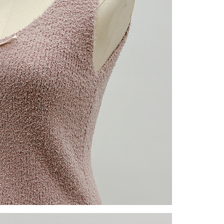
gan Kaedah Pembayaran】
ran ansuran tidak digabungkan dalam bil telekomunikasi,
an Ansuran Gogo" akan menghantar SMS peringatan
 selepas tarikh penyelesaian bulanan.
 pautan SMS untuk membuka bil, anda boleh memilih untuk
elalui "Kod bar kedai serbaneka / Kedai rasmi Taiwan
Pemindahan bank / Pembayaran J街口 / iPASS MONEY" dan
n.
nting】
matan ini disediakan oleh "Taiwan Mobile Co., Ltd." untuk
an pengguna membeli produk atau perkhidmatan melalui
an ini semasa transaksi, dan kedai akan menyerahkan hak
arga jual/beli ansuran kepada syarikat ini untuk membayar bil
n bil syarikat ini.
arkan tujuan kontrak persetujuan pembayaran menggunakan
an Ansuran Gogo", kedai akan memberikan maklumat
nda (termasuk nama, telefon atau alamat) kepada Taiwan
tuk pengumpulan, pemprosesan dan penggunaan, untuk
, semakan dan pembetulan data yang diperlukan untuk bil
eh Taiwan Mobile.
ca syarat perkhidmatan pengguna secara lengkap melalui
kut: https://oppay.tw/userRule