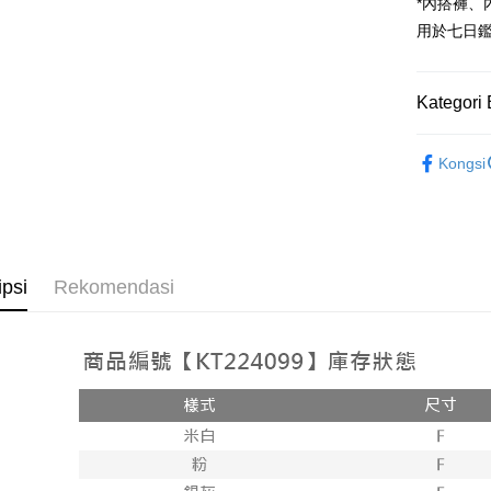
Google Pa
*內搭褲
用於七日
OP Pay La
Deskripsi
[Terma Pe
Kategori 
AFTEE
Perkhidmat
Deskripsi
Rekomenda
pengguna 
Pertama, 
Kongsi
Pemindah
Kemudian
【上衣】
Jika anda 
1. Dengan
akan menga
pengesaha
Later sele
2. Anda b
Pilihan 
mudah alih
3. Tiada b
akhir pemb
dihantar k
全家取貨
ipsi
Rekomendasi
pembayara
4. Setela
NT$60/pes
manakala a
Had kredit
AFTEE.
NT$1,800 
yang diken
5. Tiada b
pada hala
pembayara
付款後全
dalam tal
NT$60/pes
Jika trans
aplikasi A
dibuat, at
NT$1,600 
akan dibat
Sila ambil
peringkat 
bagaimanap
已關閉，
tidak dipe
dan mendaf