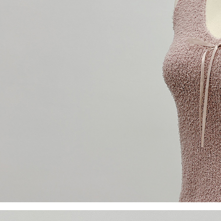
【Peneran
1. Pembaya
"Pembayar
pembayaran
2. Melalui
membayar m
Mobile / 
saluran lai
【Nota Pe
1. Perkhid
membolehk
perkhidmat
tuntutan h
menggunaka
2. Berdas
"Pembayar
peribadi a
Mobile un
pengesahan
ansuran ol
3. Sila ba
pautan beri