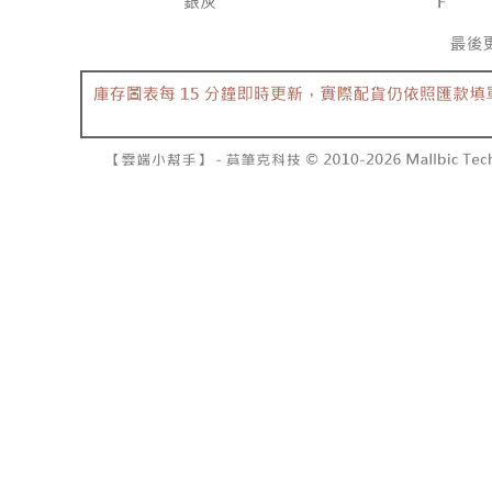
NT$10,00
pembayara
[Arahan P
已關閉，請
Tempoh pe
Pembayaran
ditambah d
NT$10,00
berasingan
Anda bole
pembayaran
menerima 
7-11取貨
boleh men
NT$60/pes
Selepas me
produk pr
menyelesai
lebih lama
NT$1,800 
kod bar ke
pembayara
JKOPay, a
pesanan.
付款後7-1
NT$60/pes
[Nota Pent
Kedua, Se
1. Jumlah 
NT$1,600 
Perkhidmata
NT$10,000.
yang memb
berdasarka
宅配
melalui pe
2. Amaun p
NT$100/pe
pembelian
3. Pada ma
kepada Sy
NT$2,500 
mengikut p
Ketiga, Sy
Perkhidma
國家/地區
Untuk meme
NP Taiwan
penggunaa
akan meng
peribadi a
pembeli, n
Syarikat 
untuk peng