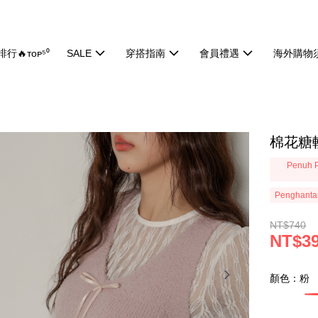
行🔥ᴛᴏᴘ⁵⁰
SALE
穿搭指南
會員禮遇
海外購物
棉花糖軟
Penuh P
Penghanta
NT$740
NT$3
顏色：粉