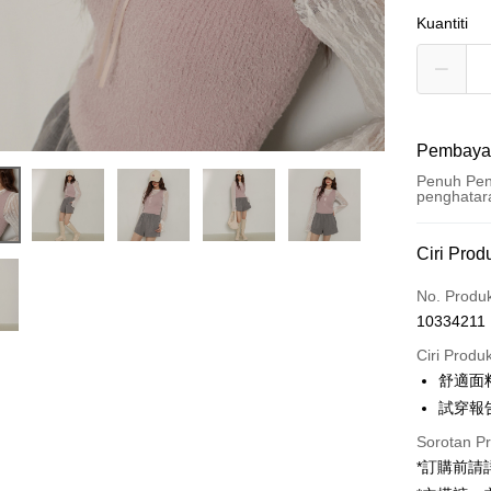
Kuantiti
Pembaya
Penuh Pen
penghatar
Kaedah 
Ciri Prod
Kad Kredi
No. Produ
10334211
Pengambil
Ciri Produ
LINE Pay
舒適面
試穿報告 
Apple Pay
Sorotan P
JKOPAY
*訂購前