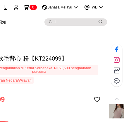
0
Bahasa Melayu
TWD
須知
毛背心-粉【KT224099】
engambilan di Kedai Serbaneka, NT$1,600 penghataran
percuma
ran Negara/Wilayah
99