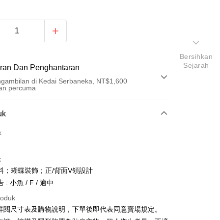
Bersihkan
Sejarah
ran Dan Penghantaran
gambilan di Kedai Serbaneka, NT$1,600
an percuma
Pembayaran
uk
t (Bayaran Penuh)
k
an di Kedai Serbaneka
k
料；蝴蝶裝飾；正/背面V領設計
: 小魚 / F / 適中
roduk
請詳閱尺寸表及購物說明，下單後即代表同意賣場規定。