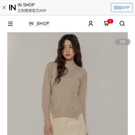
IN SHOP
開啟APP
立刻使用官方APP
0
1
/
5