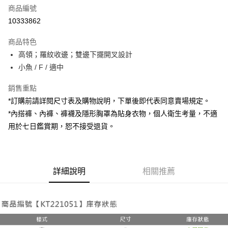
商品編號
超商取貨付款
10333862
LINE Pay
商品特色
Apple Pay
高領；羅紋收邊；雙邊下擺開叉設計
小魚 / F / 適中
街口支付
銷售重點
Google Pay
*訂購前請詳閱尺寸表及購物說明，下單後即代表同意賣場規定。
大哥付你分期
*內搭褲、內褲、褲襪及隱形胸罩為貼身衣物，個人衛生考量，不適
相關說明
用於七日鑑賞期，恕不接受退貨。
【大哥付你分期使用說明】
ATM付款
1.本服務由台灣大哥大提供，台灣大哥大用戶可立即使用無須另外申請。
2.付款方式選擇「大哥付你分期」，訂單成立後會自動跳轉到大哥付的交易
流程，驗證手機門號後，選擇欲分期的期數、繳款截止日，確認付款後即完
運送方式
成交易。
詳細說明
相關推薦
3.實際核准額度、可分期數及費用金額請依後續交易確認頁面所載為準。
全家取貨付款
4.訂單成立30分鐘內，如未前往確認交易或遇審核未通過，訂單將自動取
每筆NT$60，滿NT$1,800(含以上)免運費
消。如遇「轉專審核」未通過狀況，表示未達大哥付你分期系統評分，恕無
法說明評估內容。
付款後全家取貨
【繳款方式說明】
1.分期款項不併入電信帳單，「大哥付你分期」於每月結算日後寄送繳費提