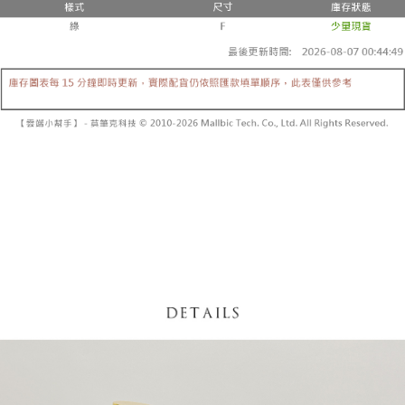
【「AFTEE先享後付」結帳流程】
醒簡訊。
１．於結帳方式選擇「AFTEE先享後付」後，將跳轉至「AFTEE先享後付」
2.透過簡訊連結打開帳單後，可選擇「超商條碼／台灣大直營門市／銀行轉
付款後全家取貨
結帳頁面，進行簡訊認證並確認金額後，即可完成結帳。
帳／街口支付／iPASS MONEY」等通路繳費。
２．訂單成立數日內，您將收到繳費通知簡訊。
每筆NT$60，滿NT$1,600(含以上)免運費
３．收到繳費通知簡訊後14天內，點擊此簡訊中的連結，可透過四大超商／
【注意事項】
ATM／網路銀行／等多元方式進行付款，方視為交易完成。
已關閉，請勿下單
1.本服務係由「台灣大哥大股份有限公司」（以下簡稱本公司）所提供，讓
※ 請注意：結帳手續完成當下不需立刻繳費，但若您需要取消訂單，請聯絡
用戶於交易時，得透過本服務購買商品或服務，並由商店將買賣／分期付款
每筆NT$10,000
購買商品的店家。未經商家同意取消之訂單仍視為有效，需透過AFTEE先享
買賣價金債權讓與本公司後，依約使用本公司帳單繳交帳款。
後付繳納相關費用。
2.基於同意付款使用「大哥付你分期」之契約關係目的，商店將以您的個人
已關閉，請勿下單(付取)
※ 交易是否成功請以「AFTEE先享後付 」之結帳頁面顯示為準，若有關於
資料（包含姓名、電話或地址）提供予台灣大哥大進項蒐集、處理及利用，
是否繳費成功／繳費後需取消欲退款等相關疑問，請聯繫「AFTEE先享後付
每筆NT$10,000
由本公司與您本人進行分期帳單所需資料之確認、核對及更正。
客戶支援中心」
https://netprotections.freshdesk.com/support/home
3.完整用戶服務條款，請詳閱以下連結：
https://oppay.tw/userRule
7-11取貨付款
【注意事項】
１．透過由恩沛科技股份有限公司提供之「AFTEE先享後付」服務完成之交
每筆NT$60，滿NT$1,800(含以上)免運費
易，需依本服務之必要範圍內提供個人資料，並將交易相關給付款項請求債
權轉讓予恩沛科技股份有限公司。
付款後7-11取貨
２．關於個人資料處理事宜，請瀏覽以下網址：
每筆NT$60，滿NT$1,600(含以上)免運費
https://aftee.tw/terms/#terms3
３．未成年的使用者請事先徵得法定代理人或監護人之同意方可使用
宅配
「AFTEE先享後付」，若未經同意申辦者引起之損失，本公司不負相關責
任。
每筆NT$100，滿NT$2,500(含以上)免運費
４．使用「AFTEE先享後付」時，將依據個別帳號之用戶狀況，依本公司即
時審查核予不同之上限額度；若仍有額度不足之情形，本公司將視審查結果
國家/地區配送
查看運費
請求用戶進行身份認證。