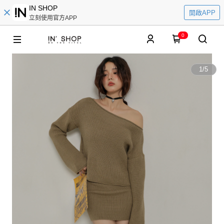
IN SHOP
開啟APP
立刻使用官方APP
0
1
/
5