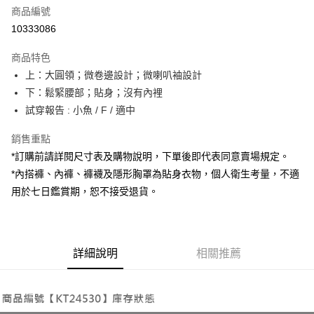
商品編號
超商取貨付款
10333086
LINE Pay
商品特色
Apple Pay
上：大圓領；微卷邊設計；微喇叭袖設計
下：鬆緊腰部；貼身；沒有內裡
街口支付
試穿報告 : 小魚 / F / 適中
Google Pay
銷售重點
大哥付你分期
*訂購前請詳閱尺寸表及購物說明，下單後即代表同意賣場規定。
相關說明
*內搭褲、內褲、褲襪及隱形胸罩為貼身衣物，個人衛生考量，不適
【大哥付你分期使用說明】
用於七日鑑賞期，恕不接受退貨。
AFTEE先享後付
1.本服務由台灣大哥大提供，台灣大哥大用戶可立即使用無須另外申請。
2.付款方式選擇「大哥付你分期」，訂單成立後會自動跳轉到大哥付的交易
相關說明
流程，驗證手機門號後，選擇欲分期的期數、繳款截止日，確認付款後即完
【關於「AFTEE先享後付」】
成交易。
ATM付款
AFTEE先享後付是「在收到商品之後才付款」的支付方式。 讓您購物簡單
3.實際核准額度、可分期數及費用金額請依後續交易確認頁面所載為準。
便利好安心！
詳細說明
相關推薦
4.訂單成立30分鐘內，如未前往確認交易或遇審核未通過，訂單將自動取
１．簡單：不需註冊會員、不需綁卡、不需儲值。
運送方式
消。如遇「轉專審核」未通過狀況，表示未達大哥付你分期系統評分，恕無
２．便利：只要手機號碼，簡訊認證，即可結帳。
法說明評估內容。
３．安心：先確認商品／服務後，再付款。
全家取貨付款
【繳款方式說明】
1.分期款項不併入電信帳單，「大哥付你分期」於每月結算日後寄送繳費提
每筆NT$60，滿NT$1,800(含以上)免運費