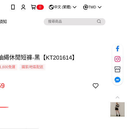
0
中文 (繁體)
TWD
須知
繩休閒短褲-黑【KT201614】
1,600免運
國家/地區配送
59