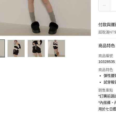
付款與運
超取滿NT$
付款方式
商品特色
信用卡一
商品編號
10328535
超商取貨
商品特色
LINE Pay
彈性腰
試穿報告 
Apple Pay
銷售重點
街口支付
*訂購前
*內搭褲
Google Pa
用於七日
大哥付你