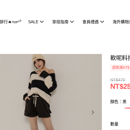
行🔥ᴛᴏᴘ⁵⁰
SALE
穿搭指南
會員禮遇
海外購物
軟呢料抽
超取滿NT$
NT$470
NT$2
顏色：黑
數量