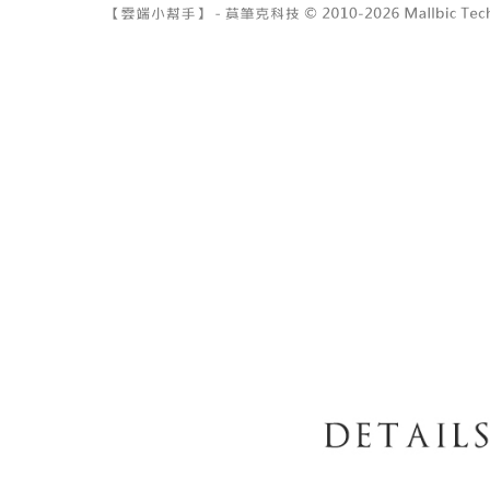
7-11取貨
１．透過由
交易，需
每筆NT$6
求債權轉
２．關於
付款後7-1
https://aft
每筆NT$6
３．未成
「AFTE
宅配
任。
４．使用「
每筆NT$1
即時審查
結果請求
國家/地區
５．嚴禁
形，恩沛
動。