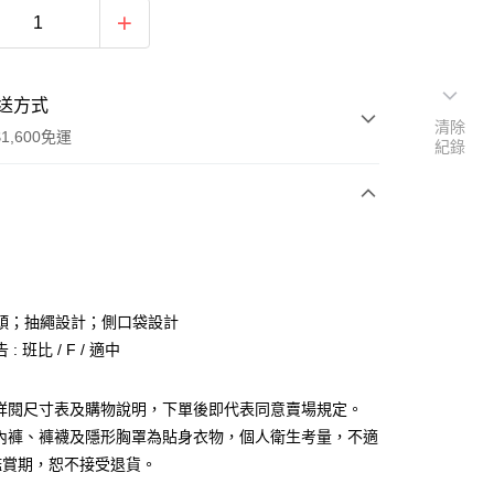
送方式
清除
1,600免運
紀錄
次付款
付款
頭；抽繩設計；側口袋設計
: 班比 / F / 適中
請詳閱尺寸表及購物說明，下單後即代表同意賣場規定。
、內褲、褲襪及隱形胸罩為貼身衣物，個人衛生考量，不適
y
鑑賞期，恕不接受退貨。
分期