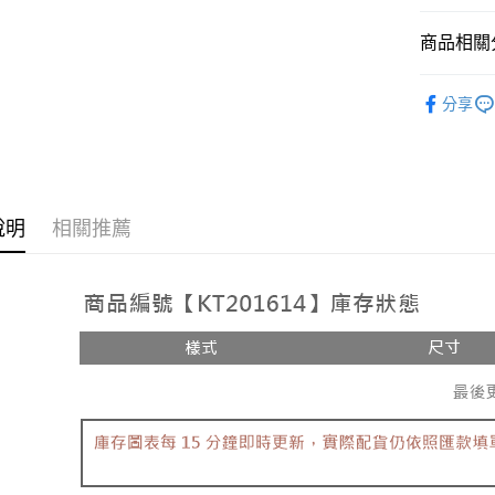
相關說明
【大哥付
商品相關分
AFTEE先
1.本服務
2.付款方
相關說明
人氣商品
流程，驗
【關於「A
分享
ATM付款
完成交易
AFTEE
【褲子】
3.實際核
便利好安
4.訂單成
１．簡單
消。如遇
２．便利
運送方式
無法說明
３．安心
【繳款方
全家取貨
說明
相關推薦
1.分期款
【「AFT
醒簡訊。
每筆NT$6
１．於結帳
2.透過簡
付」結帳
帳／街口支
付款後全
２．訂單
３．收到繳
每筆NT$6
【注意事
／ATM／
1.本服務
※ 請注意
已關閉，
用戶於交
絡購買商品
款買賣價
先享後付
每筆NT$10
2.基於同
※ 交易是
資料（包
是否繳費成
已關閉，請
用，由本
付客戶支
每筆NT$10
3.完整用
【注意事