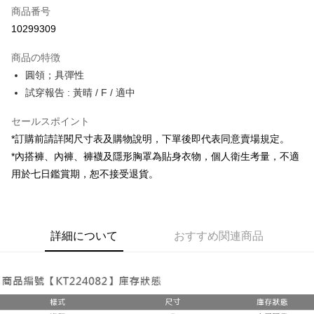
商品番号
コンビニ店頭代金引換
10299309
LINE Pay
商品の特徴
Apple Pay
圓領；具彈性
試穿報告 : 黃晴 / F / 適中
JKOPAY
セールスポイント
Google Pay
*訂購前請詳閱尺寸表及購物說明，下單後即代表同意賣場規定。
OP Pay Later
*內搭褲、內褲、褲襪及隱形胸罩為貼身衣物，個人衛生考量，不適
説明
用於七日鑑賞期，恕不接受退貨。
【OP Pay Later 使用説明】
AFTEE代金後払い
1. 本サービスは台湾大哥大によって提供され、台湾大哥大のユーザーは追
加の申請なしで即時に利用可能です。
説明
2. 支払い方法で「OP Pay Later」を選択すると、注文が成立した後に自動
一、 AFTEE代金後払いについて
的に OP Pay Later の取引プロセスに移行し、携帯番号を確認後、分割払
ATM払い
詳細について
おすすめ関連商品
1.お支払い方法でAFTEE代金後払いを選択すると、携帯電話認証ウィンド
いの回数や支払い期限を選択し、支払いを確認すると取引が完了します。
ウが表示されます。
3. 実際の承認額、分割回数および費用については、後続の取引確認ページ
2.SMSで認証してお支払い手続を進めてください。
配送方法
を基準とします。
3.注文するときのお支払いは不要です。商品はご指定の住所に配送されま
4. 注文成立後30分以内に確認取引を行わない場合や審査が通過しない場
す。
全家取貨付款
合、注文は自動的にキャンセルされます。「転専審査」に未通過の状況が
4.ご注文が完了すると、携帯に支払い通知のSMSが届きます。アプリ会員
発生した場合は、システムの評価基準に達していないことを意味し、評価
配送毎にNT$60、NT$1,800以上で送料無料
の場合は、AFTEE アプリプッシュ通知が届きます。