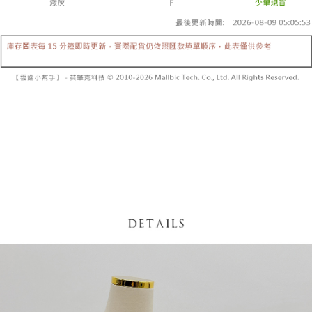
内容についての説明はいたしかねます。
5.商品受け取り時のお支払いは不要です。商品を確かめてから、SMSまた
付款後全家取貨
はアプリの通知に従って、4大コンビニ、またはATM/オンラインバンキン
グでお支払いください。
配送毎にNT$60、NT$1,600以上で送料無料
【支払い方法の説明】
1. 分割払いの金額は電信請求書に統合されず、「OP Pay Later」は毎月の
代金納付期限は最短で 14 日以内ですので、ご注意ください。AFTEE アプ
已關閉，請勿下單
締め日後に支払いリマインダーのSMSを送信します。
リをダウンロードして AFTEE 会員になるとお支払い期限を最長 45 日以内
2. SMSのリンクを通じて請求書を開いた後、「コンビニバーコード／台湾
配送毎にNT$10,000
まで延長できます。
大直営店舗／銀行振込／街口支払い／iPASS MONEY」などのチャネルで
支払いを選択できます。
已關閉，請勿下單(付取)
お支払期限は、ショップが請求した期日と、AFTEEで延長できる日数をも
とに計算されます。AFTEEで注文すると、商品を受け取るまで支払い期限
配送毎にNT$10,000
【注意事項】
を延長できますが、商品を期限内に受け取れない場合があります（例：予
1. 本サービスは「台湾大哥大株式会社」（以下「当社」といいます）によ
約商品や商品到着日が比較的遅い商品）。そのため、商品到着の有無に関
7-11取貨付款
って提供され、ユーザーが取引時に本サービスを通じて商品やサービスを
わらず、AFTEEで指定された期限内にお支払いください。
購入できるようにし、店舗が売買／分割払い売買の債権を当社に譲渡した
配送毎にNT$60、NT$1,800以上で送料無料
後、契約に基づいて当社の請求書で帳款を支払うことになります。
二、支払い限度額
2. 「OP Pay Later」を利用する契約関係の目的から、店舗はあなたの個人
付款後7-11取貨
1.初回 AFTEEを ご利用の際に、認証結果及び当社の審査の結果に基づ
情報（名前、電話または住所を含む）を台湾大哥大に提供し、収集、処理
き、限度額が設定されます。
配送毎にNT$60、NT$1,600以上で送料無料
および利用するために、当社があなた本人と分割請求書に必要な情報の確
2.決済金額は最低NT$20です。
認、照合および修正を行います。
3.現在、台湾の会員のみご利用いただけます。
宅配
3. 完全なユーザーサービス規約については、以下のリンクを参照してくだ
さい：
https://oppay.tw/userRule
三、利用規約「AFTEE代金後払い」（以下当サービスという）はネットプ
配送毎にNT$100、NT$2,500以上で送料無料
ロテクションズ（以下 AFTEE という）が提供し、AFTEEが代金を徴収し
ます。当サービスご利用の際に提供しなければならない個人情報（注文者
國家/地區配送
送料を確認
の氏名、電話番号、受取人の氏名、電話番号、受取人住所を含むがこれに