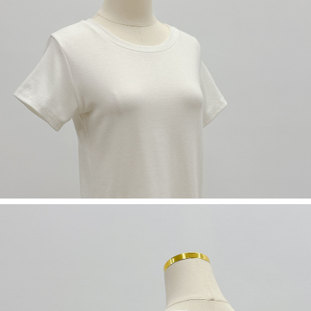
限らない）は、AFTEEに渡され当サービスで必要な範囲内で利用されま
す。AFTEEの個人情報の収集、処理、利用について、詳細はAFTEE公式ホ
ームページの『個人情報の収集、処理及び利用に関する声明』をご参照く
ださい（
https://aftee.tw/privacypolicy/
）。
AFTEEの初回ご利用の際に、審査を通過すれば、最高額がNT$10,000にな
ります。支払い期限を過ぎた場合、その金額に基づいて年利20%の遅延滞
納金が加算されます。未成年の利用者は、事前に法定代理人または後見人
の同意を得ればAFTEEをご利用いただけます。
個人情報の処理、利用について疑問がある、または関連する法律の権利を
行使したい場合は、ネットプロテクションズ
cs_tw@netprotections.co.jp
にご連絡ください。上記に示した個人情報を、必要な購入注文書とあわせ
てAFTEEにご提供いただく、またはAFTEEにあなたの個人情報の収集、処
理、利用を許可することににご同意いただけない場合は、当サービスを選
択しないでください。