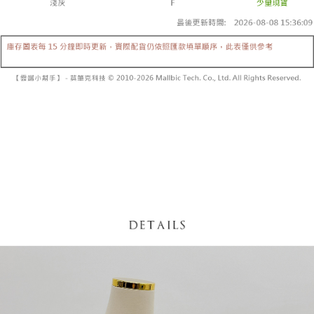
【「AFTEE先享後付」結帳流程】
醒簡訊。
１．於結帳方式選擇「AFTEE先享後付」後，將跳轉至「AFTEE先享後付」
2.透過簡訊連結打開帳單後，可選擇「超商條碼／台灣大直營門市／銀行轉
付款後全家取貨
結帳頁面，進行簡訊認證並確認金額後，即可完成結帳。
帳／街口支付／iPASS MONEY」等通路繳費。
２．訂單成立數日內，您將收到繳費通知簡訊。
每筆NT$60，滿NT$1,600(含以上)免運費
３．收到繳費通知簡訊後14天內，點擊此簡訊中的連結，可透過四大超商／
【注意事項】
ATM／網路銀行／等多元方式進行付款，方視為交易完成。
已關閉，請勿下單
1.本服務係由「台灣大哥大股份有限公司」（以下簡稱本公司）所提供，讓
※ 請注意：結帳手續完成當下不需立刻繳費，但若您需要取消訂單，請聯絡
用戶於交易時，得透過本服務購買商品或服務，並由商店將買賣／分期付款
每筆NT$10,000
購買商品的店家。未經商家同意取消之訂單仍視為有效，需透過AFTEE先享
買賣價金債權讓與本公司後，依約使用本公司帳單繳交帳款。
後付繳納相關費用。
2.基於同意付款使用「大哥付你分期」之契約關係目的，商店將以您的個人
已關閉，請勿下單(付取)
※ 交易是否成功請以「AFTEE先享後付 」之結帳頁面顯示為準，若有關於
資料（包含姓名、電話或地址）提供予台灣大哥大進項蒐集、處理及利用，
是否繳費成功／繳費後需取消欲退款等相關疑問，請聯繫「AFTEE先享後付
每筆NT$10,000
由本公司與您本人進行分期帳單所需資料之確認、核對及更正。
客戶支援中心」
https://netprotections.freshdesk.com/support/home
3.完整用戶服務條款，請詳閱以下連結：
https://oppay.tw/userRule
7-11取貨付款
【注意事項】
１．透過由恩沛科技股份有限公司提供之「AFTEE先享後付」服務完成之交
每筆NT$60，滿NT$1,800(含以上)免運費
易，需依本服務之必要範圍內提供個人資料，並將交易相關給付款項請求債
權轉讓予恩沛科技股份有限公司。
付款後7-11取貨
２．關於個人資料處理事宜，請瀏覽以下網址：
每筆NT$60，滿NT$1,600(含以上)免運費
https://aftee.tw/terms/#terms3
３．未成年的使用者請事先徵得法定代理人或監護人之同意方可使用
宅配
「AFTEE先享後付」，若未經同意申辦者引起之損失，本公司不負相關責
任。
每筆NT$100，滿NT$2,500(含以上)免運費
４．使用「AFTEE先享後付」時，將依據個別帳號之用戶狀況，依本公司即
時審查核予不同之上限額度；若仍有額度不足之情形，本公司將視審查結果
國家/地區配送
查看運費
請求用戶進行身份認證。