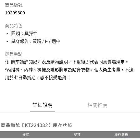
商品編號
超商取貨付款
10299309
LINE Pay
商品特色
Apple Pay
圓領；具彈性
試穿報告 : 黃晴 / F / 適中
街口支付
銷售重點
Google Pay
*訂購前請詳閱尺寸表及購物說明，下單後即代表同意賣場規定。
大哥付你分期
*內搭褲、內褲、褲襪及隱形胸罩為貼身衣物，個人衛生考量，不適
相關說明
用於七日鑑賞期，恕不接受退貨。
【大哥付你分期使用說明】
AFTEE先享後付
1.本服務由台灣大哥大提供，台灣大哥大用戶可立即使用無須另外申請。
2.付款方式選擇「大哥付你分期」，訂單成立後會自動跳轉到大哥付的交易
相關說明
流程，驗證手機門號後，選擇欲分期的期數、繳款截止日，確認付款後即完
【關於「AFTEE先享後付」】
成交易。
詳細說明
相關推薦
ATM付款
AFTEE先享後付是「在收到商品之後才付款」的支付方式。 讓您購物簡單
3.實際核准額度、可分期數及費用金額請依後續交易確認頁面所載為準。
便利好安心！
4.訂單成立30分鐘內，如未前往確認交易或遇審核未通過，訂單將自動取
１．簡單：不需註冊會員、不需綁卡、不需儲值。
運送方式
消。如遇「轉專審核」未通過狀況，表示未達大哥付你分期系統評分，恕無
２．便利：只要手機號碼，簡訊認證，即可結帳。
法說明評估內容。
３．安心：先確認商品／服務後，再付款。
全家取貨付款
【繳款方式說明】
1.分期款項不併入電信帳單，「大哥付你分期」於每月結算日後寄送繳費提
每筆NT$60，滿NT$1,800(含以上)免運費