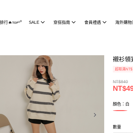
行🔥ᴛᴏᴘ⁵⁰
SALE
穿搭指南
會員禮遇
海外購物
襯衫領寬
超取滿NT$
NT$840
NT$4
顏色：白
數量