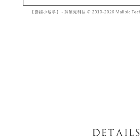
7-11取貨
１．透過由
交易，需
每筆NT$6
求債權轉
２．關於
付款後7-1
https://aft
每筆NT$6
３．未成
「AFTE
宅配
任。
４．使用「
每筆NT$1
即時審查
結果請求
國家/地區
５．嚴禁
形，恩沛
動。