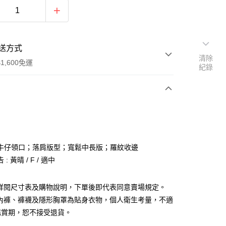
送方式
清除
1,600免運
紀錄
次付款
付款
牛仔領口；落肩版型；寬鬆中長版；羅紋收邊
: 黃晴 / F / 適中
請詳閱尺寸表及購物說明，下單後即代表同意賣場規定。
、內褲、褲襪及隱形胸罩為貼身衣物，個人衛生考量，不適
y
鑑賞期，恕不接受退貨。
分期