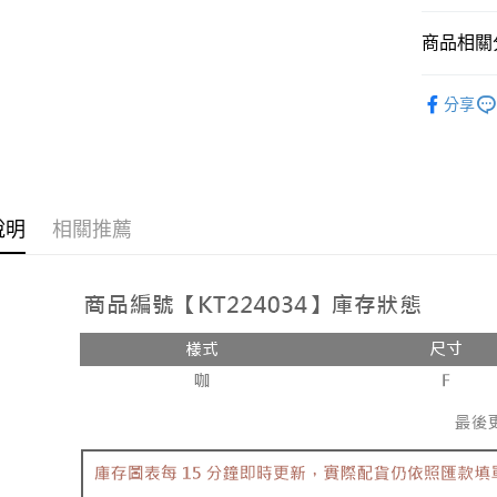
相關說明
【大哥付
商品相關分
AFTEE先
1.本服務
2.付款方
相關說明
人氣商品
流程，驗
【關於「A
分享
ATM付款
完成交易
AFTEE
【上衣】
3.實際核
便利好安
4.訂單成
１．簡單
【上衣】
消。如遇
２．便利
運送方式
無法說明
３．安心
【繳款方
全家取貨
說明
相關推薦
1.分期款
【「AFT
醒簡訊。
每筆NT$6
１．於結帳
2.透過簡
付」結帳
帳／街口支
付款後全
２．訂單
３．收到繳
每筆NT$6
【注意事
／ATM／
1.本服務
※ 請注意
已關閉，
用戶於交
絡購買商品
款買賣價
先享後付
每筆NT$10
2.基於同
※ 交易是
資料（包
是否繳費成
已關閉，請
用，由本
付客戶支
每筆NT$10
3.完整用
【注意事