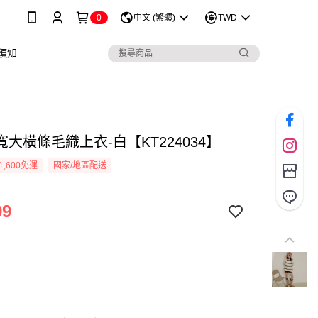
0
中文 (繁體)
TWD
須知
大橫條毛織上衣-白【KT224034】
1,600免運
國家/地區配送
99