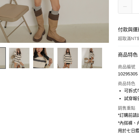
付款與運
超取滿NT$
付款方式
商品特色
信用卡一
商品編號
10295305
超商取貨
商品特色
LINE Pay
可拆式
試穿報告 
Apple Pay
銷售重點
街口支付
*訂購前
*內搭褲
Google Pa
用於七日
大哥付你