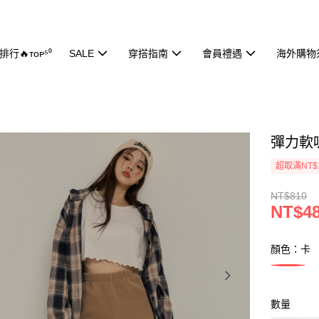
行🔥ᴛᴏᴘ⁵⁰
SALE
穿搭指南
會員禮遇
海外購物
彈力軟呢
超取滿NT$
NT$810
NT$4
顏色：卡
數量