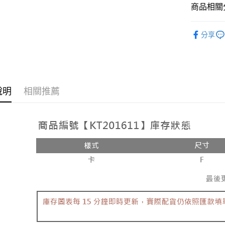
相關說明
商品相關分
【大哥付
AFTEE先
1.本服務
人氣商品
2.付款方
相關說明
分享
流程，驗
【褲子】
【關於「A
ATM付款
完成交易
AFTEE
3.實際核
便利好安
4.訂單成
１．簡單
消。如遇
２．便利
運送方式
無法說明
３．安心
說明
相關推薦
【繳款方
全家取貨
1.分期款
【「AFT
醒簡訊。
每筆NT$6
１．於結帳
2.透過簡
付」結帳
帳／街口支
付款後全
２．訂單
３．收到繳
每筆NT$6
【注意事
／ATM／
1.本服務
※ 請注意
已關閉，
用戶於交
絡購買商品
款買賣價
先享後付
每筆NT$10
2.基於同
※ 交易是
資料（包
是否繳費成
已關閉，請
用，由本
付客戶支
每筆NT$10
3.完整用
【注意事