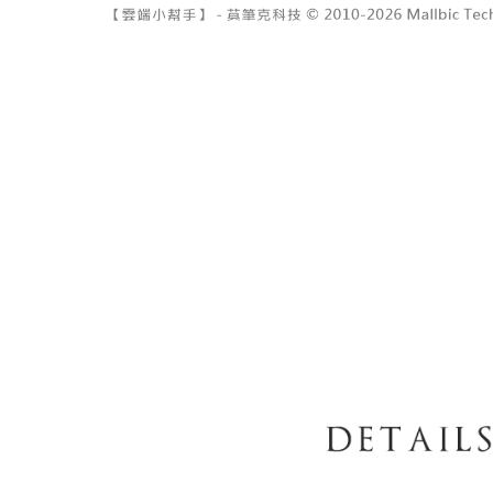
7-11取貨
１．透過由
交易，需
每筆NT$6
求債權轉
２．關於
付款後7-1
https://aft
每筆NT$6
３．未成
「AFTE
宅配
任。
４．使用「
每筆NT$1
即時審查
結果請求
國家/地區
５．嚴禁
形，恩沛
動。