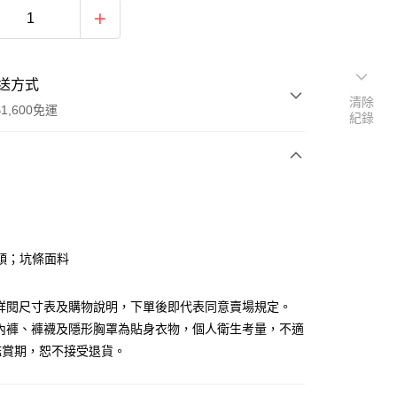
送方式
清除
1,600免運
紀錄
次付款
付款
頭；坑條面料
請詳閱尺寸表及購物說明，下單後即代表同意賣場規定。
、內褲、褲襪及隱形胸罩為貼身衣物，個人衛生考量，不適
鑑賞期，恕不接受退貨。
y
分期