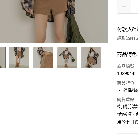
付款與運
超取滿NT$
付款方式
商品特色
信用卡一
商品編號
10290448
超商取貨
商品特色
LINE Pay
彈性腰
Apple Pay
銷售重點
*訂購前
街口支付
*內搭褲
用於七日
Google Pa
大哥付你