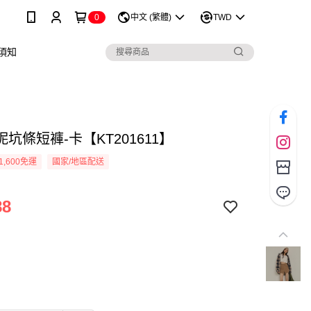
0
中文 (繁體)
TWD
須知
坑條短褲-卡【KT201611】
1,600免運
國家/地區配送
88