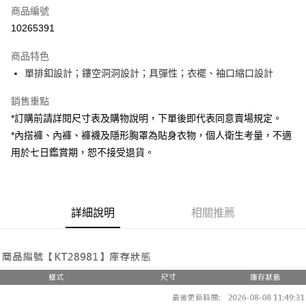
商品編號
超商取貨付款
10265391
LINE Pay
商品特色
Apple Pay
單排釦設計；鏤空洞洞設計；具彈性；衣襬、袖口縮口設計
街口支付
銷售重點
*訂購前請詳閱尺寸表及購物說明，下單後即代表同意賣場規定。
Google Pay
*內搭褲、內褲、褲襪及隱形胸罩為貼身衣物，個人衛生考量，不適
大哥付你分期
用於七日鑑賞期，恕不接受退貨。
相關說明
【大哥付你分期使用說明】
AFTEE先享後付
1.本服務由台灣大哥大提供，台灣大哥大用戶可立即使用無須另外申請。
2.付款方式選擇「大哥付你分期」，訂單成立後會自動跳轉到大哥付的交易
相關說明
詳細說明
相關推薦
流程，驗證手機門號後，選擇欲分期的期數、繳款截止日，確認付款後即完
【關於「AFTEE先享後付」】
成交易。
ATM付款
AFTEE先享後付是「在收到商品之後才付款」的支付方式。 讓您購物簡單
3.實際核准額度、可分期數及費用金額請依後續交易確認頁面所載為準。
便利好安心！
4.訂單成立30分鐘內，如未前往確認交易或遇審核未通過，訂單將自動取
１．簡單：不需註冊會員、不需綁卡、不需儲值。
運送方式
消。如遇「轉專審核」未通過狀況，表示未達大哥付你分期系統評分，恕無
２．便利：只要手機號碼，簡訊認證，即可結帳。
法說明評估內容。
３．安心：先確認商品／服務後，再付款。
全家取貨付款
【繳款方式說明】
1.分期款項不併入電信帳單，「大哥付你分期」於每月結算日後寄送繳費提
每筆NT$60，滿NT$1,800(含以上)免運費