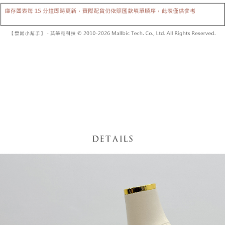
【「AFTEE先享後付」結帳流程】
醒簡訊。
１．於結帳方式選擇「AFTEE先享後付」後，將跳轉至「AFTEE先享後付」
2.透過簡訊連結打開帳單後，可選擇「超商條碼／台灣大直營門市／銀行轉
付款後全家取貨
結帳頁面，進行簡訊認證並確認金額後，即可完成結帳。
帳／街口支付／iPASS MONEY」等通路繳費。
２．訂單成立數日內，您將收到繳費通知簡訊。
每筆NT$60，滿NT$1,600(含以上)免運費
３．收到繳費通知簡訊後14天內，點擊此簡訊中的連結，可透過四大超商／
【注意事項】
ATM／網路銀行／等多元方式進行付款，方視為交易完成。
已關閉，請勿下單
1.本服務係由「台灣大哥大股份有限公司」（以下簡稱本公司）所提供，讓
※ 請注意：結帳手續完成當下不需立刻繳費，但若您需要取消訂單，請聯絡
用戶於交易時，得透過本服務購買商品或服務，並由商店將買賣／分期付款
每筆NT$10,000
購買商品的店家。未經商家同意取消之訂單仍視為有效，需透過AFTEE先享
買賣價金債權讓與本公司後，依約使用本公司帳單繳交帳款。
後付繳納相關費用。
2.基於同意付款使用「大哥付你分期」之契約關係目的，商店將以您的個人
已關閉，請勿下單(付取)
※ 交易是否成功請以「AFTEE先享後付 」之結帳頁面顯示為準，若有關於
資料（包含姓名、電話或地址）提供予台灣大哥大進項蒐集、處理及利用，
是否繳費成功／繳費後需取消欲退款等相關疑問，請聯繫「AFTEE先享後付
每筆NT$10,000
由本公司與您本人進行分期帳單所需資料之確認、核對及更正。
客戶支援中心」
https://netprotections.freshdesk.com/support/home
3.完整用戶服務條款，請詳閱以下連結：
https://oppay.tw/userRule
7-11取貨付款
【注意事項】
１．透過由恩沛科技股份有限公司提供之「AFTEE先享後付」服務完成之交
每筆NT$60，滿NT$1,800(含以上)免運費
易，需依本服務之必要範圍內提供個人資料，並將交易相關給付款項請求債
權轉讓予恩沛科技股份有限公司。
付款後7-11取貨
２．關於個人資料處理事宜，請瀏覽以下網址：
每筆NT$60，滿NT$1,600(含以上)免運費
https://aftee.tw/terms/#terms3
３．未成年的使用者請事先徵得法定代理人或監護人之同意方可使用
宅配
「AFTEE先享後付」，若未經同意申辦者引起之損失，本公司不負相關責
任。
每筆NT$100，滿NT$2,500(含以上)免運費
４．使用「AFTEE先享後付」時，將依據個別帳號之用戶狀況，依本公司即
時審查核予不同之上限額度；若仍有額度不足之情形，本公司將視審查結果
國家/地區配送
查看運費
請求用戶進行身份認證。