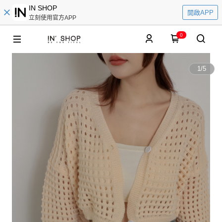
IN SHOP
開啟APP
立刻使用官方APP
0
1
/
5