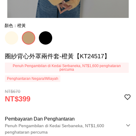
顏色：橙黃
圈紗背心外罩兩件套-橙黃【KT24517】
Penuh Pengambilan di Kedai Serbaneka, NT$1,600 penghataran
percuma
Penghantaran Negara/Wilayah
NT$670
NT$399
Pembayaran Dan Penghantaran
Penuh Pengambilan di Kedai Serbaneka, NT$1,600
penghataran percuma