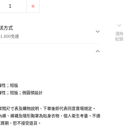
送方式
清除
1,600免運
紀錄
次付款
付款
具彈性；短版
 具彈性；短版；微圓領設計
請詳閱尺寸表及購物說明，下單後即代表同意賣場規定。
、內褲、褲襪及隱形胸罩為貼身衣物，個人衛生考量，不適
y
鑑賞期，恕不接受退貨。
分期