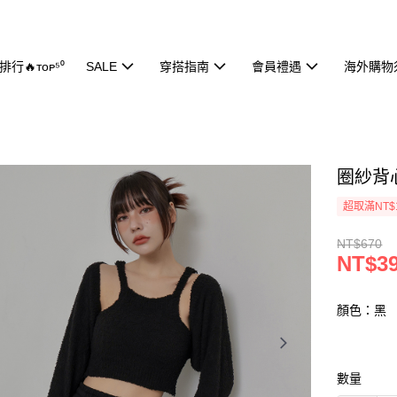
行🔥ᴛᴏᴘ⁵⁰
SALE
穿搭指南
會員禮遇
海外購物
圈紗背心
超取滿NT$
NT$670
NT$3
顏色：黑
數量