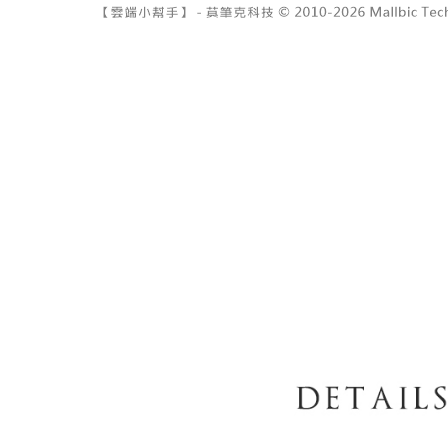
7-11取貨
１．透過由
交易，需
每筆NT$6
求債權轉
２．關於
付款後7-1
https://aft
每筆NT$6
３．未成
「AFTE
宅配
任。
４．使用「
每筆NT$1
即時審查
結果請求
國家/地區
５．嚴禁
形，恩沛
動。