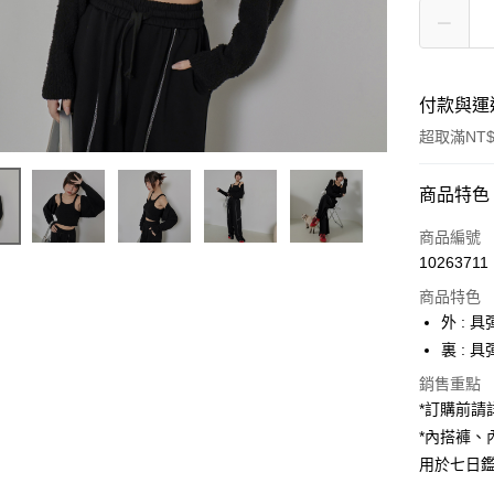
付款與運
超取滿NT$
付款方式
商品特色
信用卡一
商品編號
10263711
超商取貨
商品特色
LINE Pay
外 : 
裏 :
Apple Pay
銷售重點
街口支付
*訂購前
*內搭褲
Google Pa
用於七日
大哥付你