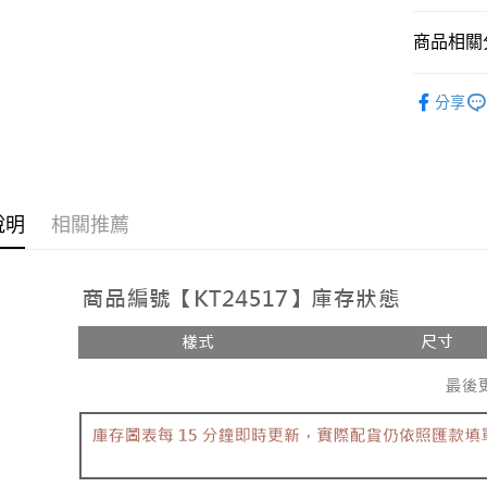
相關說明
【大哥付
商品相關分
AFTEE先
1.本服務
2.付款方
相關說明
人氣商品
流程，驗
【關於「A
分享
ATM付款
完成交易
AFTEE
【套裝兩
3.實際核
便利好安
4.訂單成
１．簡單
消。如遇
２．便利
運送方式
無法說明
３．安心
【繳款方
全家取貨
說明
相關推薦
1.分期款
【「AFT
醒簡訊。
每筆NT$6
１．於結帳
2.透過簡
付」結帳
帳／街口支
付款後全
２．訂單
３．收到繳
每筆NT$6
【注意事
／ATM／
1.本服務
※ 請注意
已關閉，
用戶於交
絡購買商品
款買賣價
先享後付
每筆NT$10
2.基於同
※ 交易是
資料（包
是否繳費成
已關閉，請
用，由本
付客戶支
每筆NT$10
3.完整用
【注意事