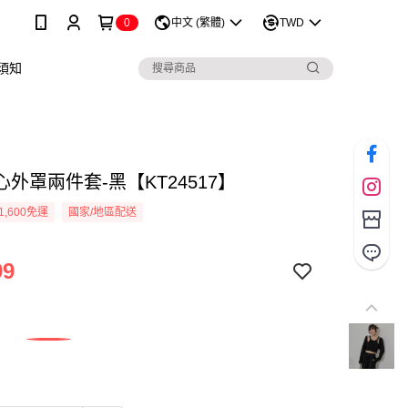
0
中文 (繁體)
TWD
須知
外罩兩件套-黑【KT24517】
1,600免運
國家/地區配送
99