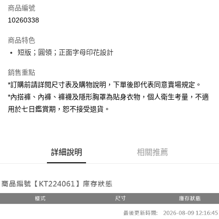
商品編號
超商取貨付款
10260338
LINE Pay
商品特色
Apple Pay
短版；圓領；正面字母印花設計
街口支付
銷售重點
*訂購前請詳閱尺寸表及購物說明，下單後即代表同意賣場規定。
Google Pay
*內搭褲、內褲、褲襪及隱形胸罩為貼身衣物，個人衛生考量，不適
大哥付你分期
用於七日鑑賞期，恕不接受退貨。
相關說明
【大哥付你分期使用說明】
AFTEE先享後付
1.本服務由台灣大哥大提供，台灣大哥大用戶可立即使用無須另外申請。
2.付款方式選擇「大哥付你分期」，訂單成立後會自動跳轉到大哥付的交易
相關說明
詳細說明
相關推薦
流程，驗證手機門號後，選擇欲分期的期數、繳款截止日，確認付款後即完
【關於「AFTEE先享後付」】
成交易。
ATM付款
AFTEE先享後付是「在收到商品之後才付款」的支付方式。 讓您購物簡單
3.實際核准額度、可分期數及費用金額請依後續交易確認頁面所載為準。
便利好安心！
4.訂單成立30分鐘內，如未前往確認交易或遇審核未通過，訂單將自動取
１．簡單：不需註冊會員、不需綁卡、不需儲值。
運送方式
消。如遇「轉專審核」未通過狀況，表示未達大哥付你分期系統評分，恕無
２．便利：只要手機號碼，簡訊認證，即可結帳。
法說明評估內容。
３．安心：先確認商品／服務後，再付款。
全家取貨付款
【繳款方式說明】
1.分期款項不併入電信帳單，「大哥付你分期」於每月結算日後寄送繳費提
每筆NT$60，滿NT$1,800(含以上)免運費