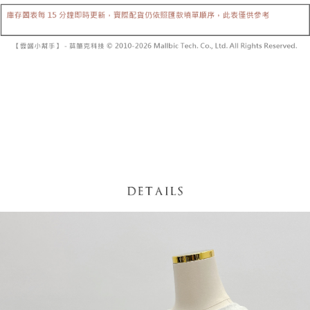
【「AFTEE先享後付」結帳流程】
醒簡訊。
１．於結帳方式選擇「AFTEE先享後付」後，將跳轉至「AFTEE先享後付」
2.透過簡訊連結打開帳單後，可選擇「超商條碼／台灣大直營門市／銀行轉
付款後全家取貨
結帳頁面，進行簡訊認證並確認金額後，即可完成結帳。
帳／街口支付／iPASS MONEY」等通路繳費。
２．訂單成立數日內，您將收到繳費通知簡訊。
每筆NT$60，滿NT$1,600(含以上)免運費
３．收到繳費通知簡訊後14天內，點擊此簡訊中的連結，可透過四大超商／
【注意事項】
ATM／網路銀行／等多元方式進行付款，方視為交易完成。
已關閉，請勿下單
1.本服務係由「台灣大哥大股份有限公司」（以下簡稱本公司）所提供，讓
※ 請注意：結帳手續完成當下不需立刻繳費，但若您需要取消訂單，請聯絡
用戶於交易時，得透過本服務購買商品或服務，並由商店將買賣／分期付款
每筆NT$10,000
購買商品的店家。未經商家同意取消之訂單仍視為有效，需透過AFTEE先享
買賣價金債權讓與本公司後，依約使用本公司帳單繳交帳款。
後付繳納相關費用。
2.基於同意付款使用「大哥付你分期」之契約關係目的，商店將以您的個人
已關閉，請勿下單(付取)
※ 交易是否成功請以「AFTEE先享後付 」之結帳頁面顯示為準，若有關於
資料（包含姓名、電話或地址）提供予台灣大哥大進項蒐集、處理及利用，
是否繳費成功／繳費後需取消欲退款等相關疑問，請聯繫「AFTEE先享後付
每筆NT$10,000
由本公司與您本人進行分期帳單所需資料之確認、核對及更正。
客戶支援中心」
https://netprotections.freshdesk.com/support/home
3.完整用戶服務條款，請詳閱以下連結：
https://oppay.tw/userRule
7-11取貨付款
【注意事項】
１．透過由恩沛科技股份有限公司提供之「AFTEE先享後付」服務完成之交
每筆NT$60，滿NT$1,800(含以上)免運費
易，需依本服務之必要範圍內提供個人資料，並將交易相關給付款項請求債
權轉讓予恩沛科技股份有限公司。
付款後7-11取貨
２．關於個人資料處理事宜，請瀏覽以下網址：
每筆NT$60，滿NT$1,600(含以上)免運費
https://aftee.tw/terms/#terms3
３．未成年的使用者請事先徵得法定代理人或監護人之同意方可使用
宅配
「AFTEE先享後付」，若未經同意申辦者引起之損失，本公司不負相關責
任。
每筆NT$100，滿NT$2,500(含以上)免運費
４．使用「AFTEE先享後付」時，將依據個別帳號之用戶狀況，依本公司即
時審查核予不同之上限額度；若仍有額度不足之情形，本公司將視審查結果
國家/地區配送
查看運費
請求用戶進行身份認證。