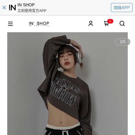
IN SHOP
開啟APP
立刻使用官方APP
0
1
/
5