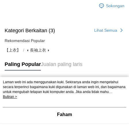
Sokongan
Kategori Berkaitan (3)
Lihat Semua
Rekomendasi Popular
【上衣】
◖ 長袖上衣 ◗
Paling Popular
Jualan paling laris
Laman web ini ada menggunakan kuki. Sekiranya anda ingin mengetahui
Tag Popular
secara terperinci bagaimana kuki digunakan di laman web ini, dan bagaimana
untuk mengubah tetapan kuki komputer anda. Jika anda tidak mahu
menggunakan kuki di komputer anda, sila rujuk penerangan mengenai kuki.
Butiran >
Dasar Privasi
Laman web ini ada menggunakan kuki. Sekiranya anda ingin
mengetahui secara terperinci bagaimana kuki digunakan di laman web ini,
dan bagaimana untuk mengubah tetapan kuki komputer anda. Jika anda tidak
Faham
mahu menggunakan kuki di komputer anda, sila rujuk penerangan mengenai
kuki.