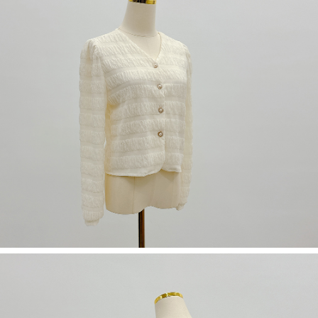
NT$60/pesanan | Penghantaran percuma untuk pesanan
1. Jumlah yang diperakui untuk pengguna kali pertama boleh sehingga
[Nota Penting]
NT$1,600 atau lebih
NT$10,000. Amaun diperakui sebenar yang diluluskan akan berdasarkan
keputusan pensijilan dan semakan oleh AFTEE.
Perkhidmatan ini disediakan oleh Taiwan Mobile Co., Ltd. (“Syarikat”),
宅配
2. Amaun perbelanjaan minimum mestilah lebih besar daripada NT$20.
yang membolehkan pelanggan membeli barangan atau perkhidmatan
3. Pada masa ini hanya tersedia untuk ahli Taiwan.
NT$100/pesanan | Penghantaran percuma untuk pesanan
melalui perkhidmatan ini pada masa transaksi. Hasil daripada pembelian
atau pembayaran ansuran akan dipindahkan oleh peniaga kepada
NT$2,500 atau lebih
Ketiga, Syarat Perkhidmatan
Syarikat, dan pelanggan hendaklah membuat pembayaran mengikut
Perkhidmatan AFTEE Beli Sekarang Bayar Kemudian disediakan oleh NP
perjanjian menggunakan sistem bil Syarikat.
國家/地區配送
Kadar Penghantaran
Taiwan, Inc. dan AFTEE akan membuat bil kepada pengguna. AFTEE
akan menggunakan data peribadi yang dikumpul (termasuk nama
Untuk memenuhi hubungan kontrak yang terjalin melalui persetujuan
pembeli, no. telefon, nama penerima, no. telefon, alamat penerima) untuk
penggunaan OP Pay Later, peniaga akan memberikan maklumat peribadi
penggunaan perkhidmatan. Sila rujuk kepada "Penyata Pengumpulan
anda (termasuk nama, nombor telefon, atau alamat) kepada Syarikat bagi
Data Peribadi, Pemprosesan, Penggunaan"
tujuan pengumpulan, pemprosesan dan penggunaan data yang
(https://aftee.tw/privacypolicy/
) untuk maklumat lanjut.
diperlukan untuk pengebilan ansuran, termasuk pengesahan,
pengesahan semula dan pembetulan.
Jumlah yang diperakui untuk pengguna kali pertama yang lulus
kelulusan boleh sehingga NT$10,000. Jika pengguna tidak membuat
Untuk terma perkhidmatan penuh, sila rujuk pautan berikut:
pembayaran dalam tempoh tersebut, yuran pembayaran lewat sebanyak
https://oppay.tw/userRule
" target="_blank" class="link revert-
20% setahun akan dikenakan. Pengguna bawah umur dikehendaki
style">https://oppay.tw/userRule
mendapatkan kebenaran daripada ibu bapa atau penjaga yang sah
untuk menggunakan AFTEE.
【Panduan Penggunaan Pembayaran Ansuran Gogo】
1. Perkhidmatan ini disediakan oleh Taiwan Mobile, pengguna telefon
Sila hubungi NP Taiwan Inc. di
cs_tw@netprotections.co.jp
jika anda
mudah alih boleh segera menggunakan tanpa perlu memohon lagi.
mempunyai sebarang kebimbangan mengenai pemprosesan dan
(Hanya untuk nombor langganan peribadi, tidak terbuka untuk syarikat
penggunaan pada data peribadi. Jika anda tidak bersetuju dengan data