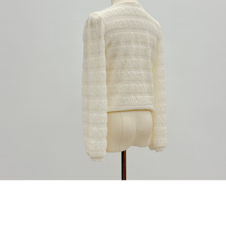
dan kad prabayar)
peribadi yang disenaraikan seperti di atas akan dikumpul dan digunakan
2. Pilihan kaedah pembayaran "Pembayaran Ansuran Gogo", selepas
oleh AFTEE, sila jangan gunakan perkhidmatan ini.
pesanan ditubuhkan, akan secara automatik dialihkan ke proses
transaksi Gogo, selepas pengesahan nombor telefon, pilih bilangan
ansuran yang diingini, tarikh akhir pembayaran, dan setelah
mengesahkan pembayaran, transaksi akan selesai.
3. Jumlah kelulusan sebenar, bilangan ansuran dan jumlah bayaran
adalah berdasarkan halaman pengesahan transaksi seterusnya.
4. Dalam masa 30 minit selepas pesanan ditubuhkan, jika tidak pergi
untuk mengesahkan transaksi atau jika tidak lulus semakan, pesanan
akan dibatalkan secara automatik. Jika terdapat situasi "pindah untuk
semakan khusus" yang tidak lulus, ini menunjukkan bahawa sistem
penilaian tidak mencukupi, tiada penjelasan mengenai kandungan
penilaian boleh diberikan.
【Penerangan Kaedah Pembayaran】
1. Pembayaran ansuran tidak digabungkan dalam bil telekomunikasi,
"Pembayaran Ansuran Gogo" akan menghantar SMS peringatan
pembayaran selepas tarikh penyelesaian bulanan.
2. Melalui pautan SMS untuk membuka bil, anda boleh memilih untuk
membayar melalui "Kod bar kedai serbaneka / Kedai rasmi Taiwan
Mobile / Pemindahan bank / Pembayaran J街口 / iPASS MONEY" dan
saluran lain.
【Nota Penting】