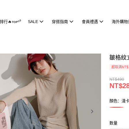
行🔥ᴛᴏᴘ⁵⁰
SALE
穿搭指南
會員禮遇
海外購物
皺格紋立
超取满NT$
NT$490
NT$2
顏色：淺
数量