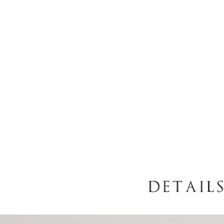
7-11取貨
2. 結帳金
3. 目前
每笔NT$6
三、聲明
付款後7-1
「AFTE
每笔NT$6
)所提供，
(包含但不
宅配
予 AFT
集、處理、
每笔NT$1
明』（
http
國家/地區
若款項超過
未成年的
AFTEE。
若您對於
聯繫恩沛
同必要之購
人資料，