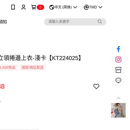
0
中文 (简体)
TWD
須知
領捲邊上衣-淺卡【KT224025】
1,600免运
国家/地区配送
88
卡