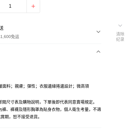
送
清除
1,600免运
纪录
次付款
付款
皺面料；親膚；彈性；衣服邊緣捲邊設計；微高領
請詳閱尺寸表及購物說明，下單後即代表同意賣場規定。
、內褲、褲襪及隱形胸罩為貼身衣物，個人衛生考量，不適
鑑賞期，恕不接受退貨。
y
分期