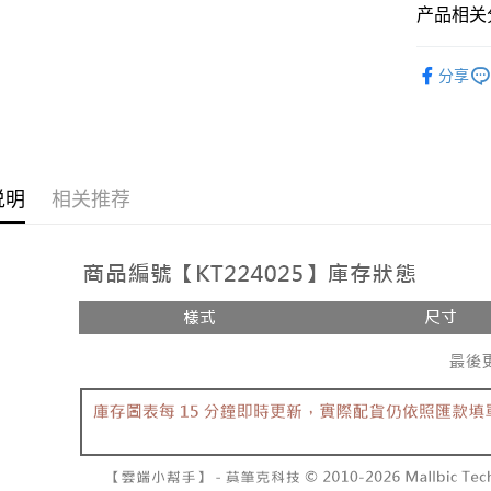
相关说明
产品相关分
【大哥付
AFTEE先
1. 本服
人气商品
人月租型
相关说明
分享
2. 付款
【上衣】
一、關於 A
ATM付款
流程，验
1. 於付
完成交易
窗。
3. 实际
2. 進行
4. 订单
3. 訂單
运送方式
消。如遇 
4. 下訂
说明
相关推荐
容。
AFTEE 
全家取貨
【缴款方
5. 收到
1. 分期
每笔NT$6
APP於四
短信。
2. 通过
付款後全
請留意繳費期
账／街口支付
享有最長 
每笔NT$6
【注意事
繳費期限，
已關閉，
1. 本服
算出。使用
过本服务
定能夠在期
每笔NT$10
本公司后
收到商品與
2. 基于
已關閉，請
资料（包
二、付款
每笔NT$10
用，由台
1. 初次
3. 完整
之上限額