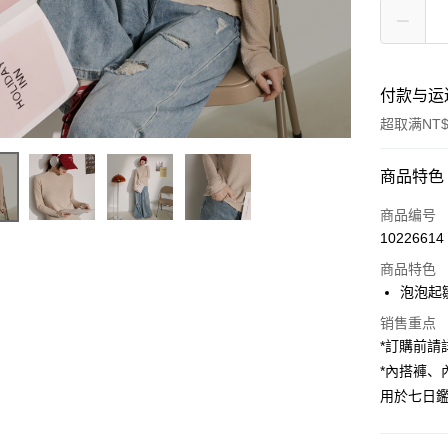
付款与运
超取满NT$
付款方式
商品特色
信用卡一
商品编号
10226614
超商取货
商品特色
LINE Pay
泡泡起
Apple Pay
销售重点
*訂購前
街口支付
*內搭褲
用於七日
Google Pa
大哥付你