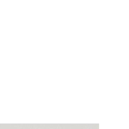
付款
額須大於NT$30
僅支援台灣會員
0，满NT$1,800(含以上)免运费
條款
1取貨
E先享後付」(下稱本服務)乃由恩沛科技股份有限公司(下稱 AFTEE
0，满NT$1,600(含以上)免运费
並由 AFTEE 向您收取款項。因使用本服務所須提供之個人資料
限於訂購人姓名、電話，收件人姓名、電話、收件地址)，將交付
EE 於本服務必要服務範圍內運用。關於 AFTEE 對於個人資料之蒐
利用，詳參 AFTEE 官網之『個人資料蒐集、處理及利用告知聲
00，满NT$2,500(含以上)免运费
s://aftee.tw/privacypolicy/
）。
配送
查看运费
繳費期限，將根據當次的金額加收年利率 16% 的逾期滯納金。
使用者，請事先徵得法定代理人或監護人之同意方可使用
個人資料之處理、利用有任何疑問，或欲行使相關法律權利，請
科技股份有限公司。若您不同意我們將上開所示之個人資料，連
買訂單資訊提供予 AFTEE ，或讓 AFTEE 蒐集處理利用您的個
請勿選用本服務。