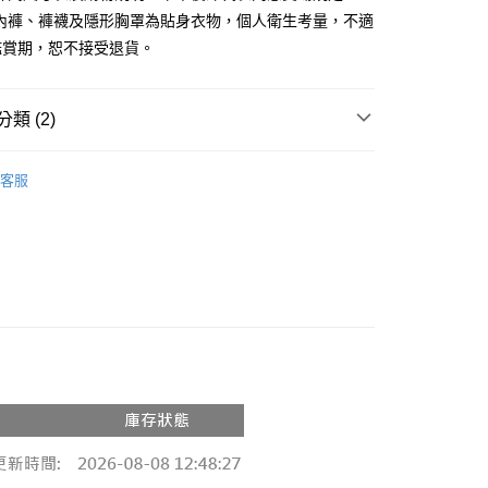
、內褲、褲襪及隱形胸罩為貼身衣物，個人衛生考量，不適
y
鑑賞期，恕不接受退貨。
分期
你分期使用說明】
類 (2)
享後付
由台灣大哥大提供，台灣大哥大用戶可立即使用無須另外申請。
式選擇「大哥付你分期」，訂單成立後會自動跳轉到大哥付的交易
推薦
證手機門號後，選擇欲分期的期數、繳款截止日，確認付款後即
FTEE先享後付」】
客服
。
先享後付是「在收到商品之後才付款」的支付方式。 讓您購物簡單
◖ 短褲 ◗
准額度、可分期數及費用金額請依後續交易確認頁面所載為準。
心！
立30分鐘內，如未前往確認交易或遇審核未通過，訂單將自動取
：不需註冊會員、不需綁卡、不需儲值。
「轉專審核」未通過狀況，表示未達大哥付你分期系統評分，恕
：只要手機號碼，簡訊認證，即可結帳。
評估內容。
：先確認商品／服務後，再付款。
式說明】
付款
項不併入電信帳單，「大哥付你分期」於每月結算日後寄送繳費提
EE先享後付」結帳流程】
0，滿NT$1,800(含以上)免運費
方式選擇「AFTEE先享後付」後，將跳轉至「AFTEE先享後
訊連結打開帳單後，可選擇「超商條碼／台灣大直營門市／銀行轉
頁面，進行簡訊認證並確認金額後，即可完成結帳。
付／iPASS MONEY」等通路繳費。
家取貨
成立數日內，您將收到繳費通知簡訊。
費通知簡訊後14天內，點擊此簡訊中的連結，可透過四大超商
0，滿NT$1,600(含以上)免運費
項】
網路銀行／等多元方式進行付款，方視為交易完成。
係由「台灣大哥大股份有限公司」（以下簡稱本公司）所提供，讓
：結帳手續完成當下不需立刻繳費，但若您需要取消訂單，請聯
請勿下單
易時，得透過本服務購買商品或服務，並由商店將買賣／分期付
的店家。未經商家同意取消之訂單仍視為有效，需透過AFTEE
金債權讓與本公司後，依約使用本公司帳單繳交帳款。
繳納相關費用。
,000
意付款使用「大哥付你分期」之契約關係目的，商店將以您的個人
否成功請以「AFTEE先享後付 」之結帳頁面顯示為準，若有關於