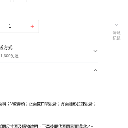
清除
紀錄
送方式
1,600免運
次付款
付款
面料；V型褲頭；正面雙口袋設計；背面隱形拉鍊設計；
請詳閱尺寸表及購物說明，下單後即代表同意賣場規定。