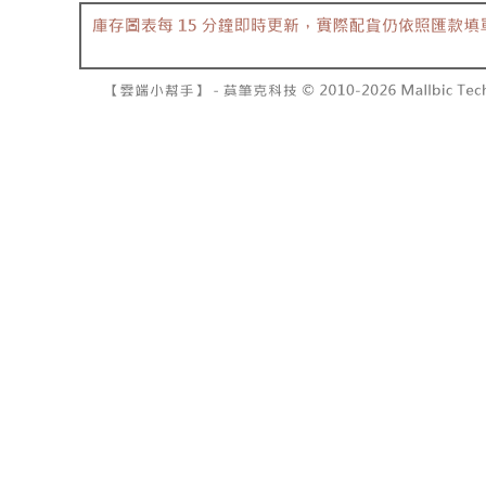
資料（包
是否繳費成
已關閉，請
用，由本
付客戶支
每筆NT$10
3.完整用
【注意事
7-11取貨
１．透過由
交易，需
每筆NT$6
求債權轉
２．關於
付款後7-1
https://aft
每筆NT$6
３．未成
「AFTE
宅配
任。
４．使用「
每筆NT$1
即時審查
結果請求
國家/地區
５．嚴禁
形，恩沛
動。