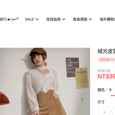
行🔥ᴛᴏᴘ⁵⁰
SALE
穿搭指南
會員禮遇
海外購物
絨光皮質
超取滿NT$
NT$720
NT$3
顏色：卡
尺寸
S