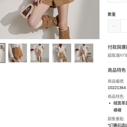
數量
付款與運
超取滿NT$
付款方式
商品特色
信用卡一
商品編號
10221364
超商取貨
商品特色
LINE Pay
絨面革
褲襯
Apple Pay
銷售重點
街口支付
*訂購前