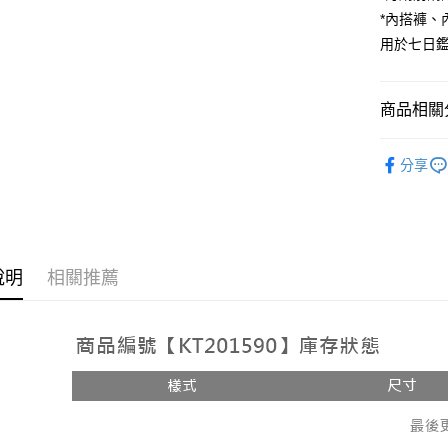
*內搭褲
Google Pa
用於七日
大哥付你
相關說明
【大哥付
商品相關分
AFTEE先
1.本服務
2.付款方
相關說明
人氣商品
流程，驗
【關於「A
分享
ATM付款
完成交易
AFTEE
【褲子】
3.實際核
便利好安
4.訂單成
１．簡單
消。如遇
２．便利
運送方式
無法說明
３．安心
【繳款方
全家取貨
說明
相關推薦
1.分期款
【「AFT
醒簡訊。
每筆NT$6
１．於結帳
2.透過簡
付」結帳
帳／街口支
付款後全
２．訂單
３．收到繳
每筆NT$6
【注意事
／ATM／
1.本服務
※ 請注意
已關閉，
用戶於交
絡購買商品
款買賣價
先享後付
每筆NT$10
2.基於同
※ 交易是