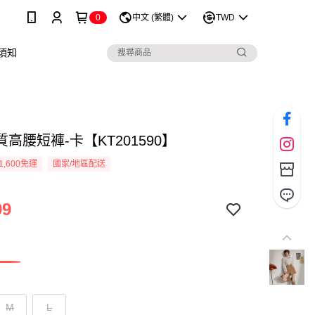
0
中文 (繁體)
TWD
須知
高腰短褲-卡【KT201590】
1,600免運
國家/地區配送
99
M
L