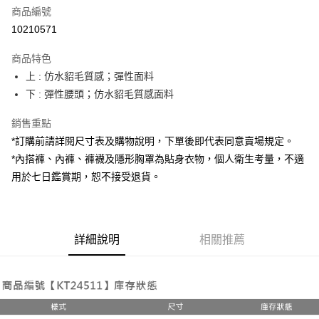
商品編號
超商取貨付款
10210571
LINE Pay
商品特色
Apple Pay
上 : 仿水貂毛質感；彈性面料
下 : 彈性腰頭；仿水貂毛質感面料
街口支付
銷售重點
Google Pay
*訂購前請詳閱尺寸表及購物說明，下單後即代表同意賣場規定。
大哥付你分期
*內搭褲、內褲、褲襪及隱形胸罩為貼身衣物，個人衛生考量，不適
相關說明
用於七日鑑賞期，恕不接受退貨。
【大哥付你分期使用說明】
AFTEE先享後付
1.本服務由台灣大哥大提供，台灣大哥大用戶可立即使用無須另外申請。
2.付款方式選擇「大哥付你分期」，訂單成立後會自動跳轉到大哥付的交易
相關說明
流程，驗證手機門號後，選擇欲分期的期數、繳款截止日，確認付款後即完
【關於「AFTEE先享後付」】
成交易。
詳細說明
相關推薦
ATM付款
AFTEE先享後付是「在收到商品之後才付款」的支付方式。 讓您購物簡單
3.實際核准額度、可分期數及費用金額請依後續交易確認頁面所載為準。
便利好安心！
4.訂單成立30分鐘內，如未前往確認交易或遇審核未通過，訂單將自動取
１．簡單：不需註冊會員、不需綁卡、不需儲值。
運送方式
消。如遇「轉專審核」未通過狀況，表示未達大哥付你分期系統評分，恕無
２．便利：只要手機號碼，簡訊認證，即可結帳。
法說明評估內容。
３．安心：先確認商品／服務後，再付款。
全家取貨付款
【繳款方式說明】
1.分期款項不併入電信帳單，「大哥付你分期」於每月結算日後寄送繳費提
每筆NT$60，滿NT$1,800(含以上)免運費