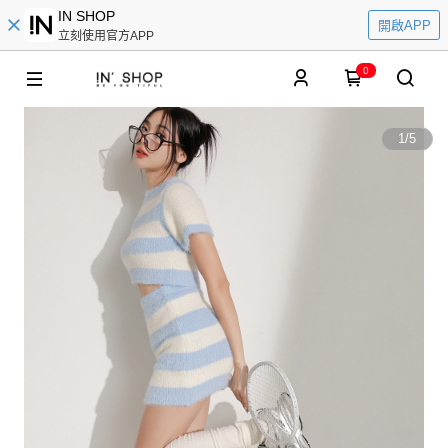
IN SHOP
開啟APP
立刻使用官方APP
0
1
/
5