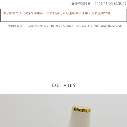
【「AFTEE先享後付」結帳流程】
醒簡訊。
１．於結帳方式選擇「AFTEE先享後付」後，將跳轉至「AFTEE先享後付」
2.透過簡訊連結打開帳單後，可選擇「超商條碼／台灣大直營門市／銀行轉
付款後全家取貨
結帳頁面，進行簡訊認證並確認金額後，即可完成結帳。
帳／街口支付／iPASS MONEY」等通路繳費。
２．訂單成立數日內，您將收到繳費通知簡訊。
每筆NT$60，滿NT$1,600(含以上)免運費
３．收到繳費通知簡訊後14天內，點擊此簡訊中的連結，可透過四大超商／
【注意事項】
ATM／網路銀行／等多元方式進行付款，方視為交易完成。
已關閉，請勿下單
1.本服務係由「台灣大哥大股份有限公司」（以下簡稱本公司）所提供，讓
※ 請注意：結帳手續完成當下不需立刻繳費，但若您需要取消訂單，請聯絡
用戶於交易時，得透過本服務購買商品或服務，並由商店將買賣／分期付款
每筆NT$10,000
購買商品的店家。未經商家同意取消之訂單仍視為有效，需透過AFTEE先享
買賣價金債權讓與本公司後，依約使用本公司帳單繳交帳款。
後付繳納相關費用。
2.基於同意付款使用「大哥付你分期」之契約關係目的，商店將以您的個人
已關閉，請勿下單(付取)
※ 交易是否成功請以「AFTEE先享後付 」之結帳頁面顯示為準，若有關於
資料（包含姓名、電話或地址）提供予台灣大哥大進項蒐集、處理及利用，
是否繳費成功／繳費後需取消欲退款等相關疑問，請聯繫「AFTEE先享後付
每筆NT$10,000
由本公司與您本人進行分期帳單所需資料之確認、核對及更正。
客戶支援中心」
https://netprotections.freshdesk.com/support/home
3.完整用戶服務條款，請詳閱以下連結：
https://oppay.tw/userRule
7-11取貨付款
【注意事項】
１．透過由恩沛科技股份有限公司提供之「AFTEE先享後付」服務完成之交
每筆NT$60，滿NT$1,800(含以上)免運費
易，需依本服務之必要範圍內提供個人資料，並將交易相關給付款項請求債
權轉讓予恩沛科技股份有限公司。
付款後7-11取貨
２．關於個人資料處理事宜，請瀏覽以下網址：
每筆NT$60，滿NT$1,600(含以上)免運費
https://aftee.tw/terms/#terms3
３．未成年的使用者請事先徵得法定代理人或監護人之同意方可使用
宅配
「AFTEE先享後付」，若未經同意申辦者引起之損失，本公司不負相關責
任。
每筆NT$100，滿NT$2,500(含以上)免運費
４．使用「AFTEE先享後付」時，將依據個別帳號之用戶狀況，依本公司即
時審查核予不同之上限額度；若仍有額度不足之情形，本公司將視審查結果
國家/地區配送
查看運費
請求用戶進行身份認證。